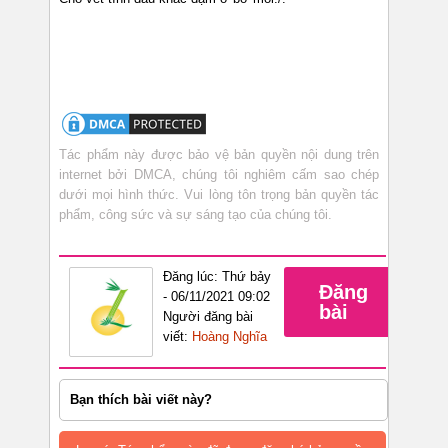
Tác phẩm này được bảo vệ bản quyền nội dung trên
internet bởi DMCA, chúng tôi nghiêm cấm sao chép
dưới mọi hình thức. Vui lòng tôn trọng bản quyền tác
phẩm, công sức và sự sáng tạo của chúng tôi.
Đăng lúc: Thứ bảy
Đăng
- 06/11/2021 09:02
bài
Người đăng bài
viết:
Hoàng Nghĩa
Bạn thích bài viết này?