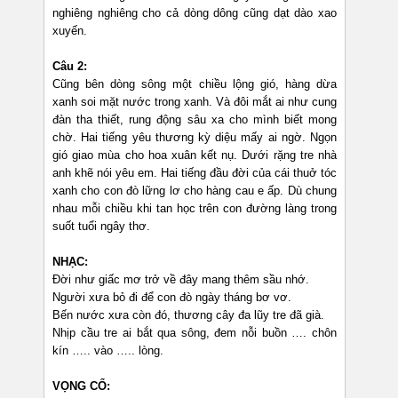
nghiêng nghiêng cho cả dòng dông cũng dạt dào xao
xuyến.
Câu 2:
Cũng bên dòng sông một chiều lộng gió, hàng dừa
xanh soi mặt nước trong xanh. Và đôi mắt ai như cung
đàn tha thiết, rung động sâu xa cho mình biết mong
chờ. Hai tiếng yêu thương kỳ diệu mấy ai ngờ. Ngọn
gió giao mùa cho hoa xuân kết nụ. Dưới rặng tre nhà
anh khẽ nói yêu em. Hai tiếng đầu đời của cái thuở tóc
xanh cho con đò lững lơ cho hàng cau e ấp. Dù chung
nhau mỗi chiều khi tan học trên con đường làng trong
suốt tuổi ngây thơ.
NHẠC:
Đời như giấc mơ trở về đây mang thêm sầu nhớ.
Người xưa bỏ đi để con đò ngày tháng bơ vơ.
Bến nước xưa còn đó, thương cây đa lũy tre đã già.
Nhịp cầu tre ai bắt qua sông, đem nỗi buồn …. chôn
kín ….. vào ….. lòng.
VỌNG CỔ: