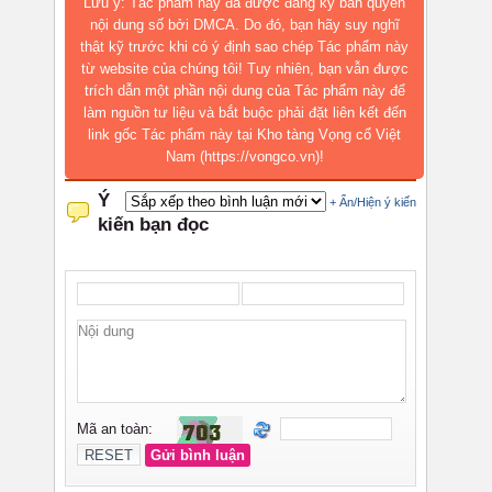
Lưu ý: Tác phẩm này đã được đăng ký bản quyền
nội dung số bởi DMCA. Do đó, bạn hãy suy nghĩ
thật kỹ trước khi có ý định sao chép Tác phẩm này
từ website của chúng tôi! Tuy nhiên, bạn vẫn được
trích dẫn một phần nội dung của Tác phẩm này để
làm nguồn tư liệu và bắt buộc phải đặt liên kết đến
link gốc Tác phẩm này tại Kho tàng Vọng cổ Việt
Nam (https://vongco.vn)!