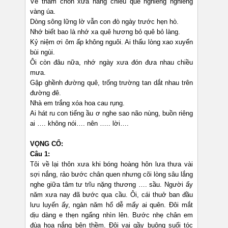
Về thăm chốn xưa nắng chiều quê nghiêng nghiêng
vàng úa.
Dòng sông lững lờ vẫn con đò ngày trước hẹn hò.
Nhớ biết bao là nhớ xa quê hương bỏ quê bỏ làng.
Kỷ niệm ơi ôm ấp không nguôi. Ai thấu lòng xao xuyến
bùi ngùi.
Ôi còn đâu nữa, nhớ ngày xưa đón đưa nhau chiều
mưa.
Gập ghềnh đường quê, trống trường tan dắt nhau trên
đường đê.
Nhà em trắng xóa hoa cau rụng.
Ai hát ru con tiếng ầu ơ nghe sao não nùng, buồn riêng
ai …. không nói…. nên ….. lời….
VỌNG CỔ:
Câu 1:
Tôi về lại thôn xưa khi bóng hoàng hôn lưa thưa vài
sợi nắng, rảo bước chân quen nhưng cõi lòng sâu lắng
nghe giữa tâm tư trĩu nặng thương …. sầu. Người ấy
năm xưa nay đã bước qua cầu. Ôi, cái thuở ban đầu
lưu luyến ấy, ngàn năm hổ dễ mấy ai quên. Đôi mắt
dịu dàng e thẹn ngẩng nhìn lên. Bước nhẹ chân em
đùa hoa nắng bên thềm. Đôi vai gầy buông suối tóc