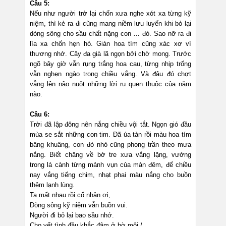
Câu 5:
Nếu như người trở lại chốn xưa nghe xót xa từng kỹ
niệm, thì kẻ ra đi cũng mang niềm lưu luyến khi bỏ lại
dòng sông cho sầu chất nặng con … đò. Sao nỡ ra đi
lìa xa chốn hẹn hò. Giàn hoa tím cũng xác xơ vì
thương nhớ. Cây đa già lã ngọn bởi chờ mong. Trước
ngõ bây giờ vẫn rụng trắng hoa cau, từng nhịp trống
vẫn nghẹn ngào trong chiều vắng. Và đâu đó chợt
vẳng lên não nuột những lời ru quen thuộc của năm
nào.
Câu 6:
Trời đã lập đông nên nắng chiều vội tắt. Ngọn gió đầu
mùa se sắt những con tim. Đã úa tàn rồi màu hoa tím
bâng khuâng, con đò nhỏ cũng phong trần theo mưa
nắng. Biết chăng về bờ tre xưa vắng lặng, vướng
trong lá cành từng mảnh vụn của màn đêm, để chiều
nay vắng tiếng chim, nhạt phai màu nắng cho buồn
thêm lạnh lùng.
Ta mất nhau rồi cố nhân ơi,
Dòng sông kỹ niệm vẫn buồn vui.
Người đi bỏ lại bao sầu nhớ.
Cho vết tình đầu khắc đậm ở bờ môi./.