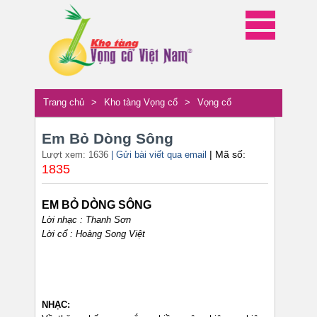
Trang chủ
>
Kho tàng Vọng cổ
>
Vọng cổ
Em Bỏ Dòng Sông
| Mã số:
Lượt xem: 1636
| Gửi bài viết qua email
1835
EM BỎ DÒNG SÔNG
Lời nhạc : Thanh Sơn
Lời cổ : Hoàng Song Việt
NHẠC: