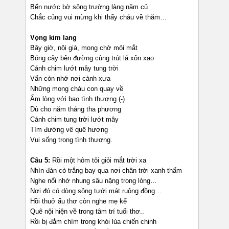
Bến nước bờ sông trường làng năm củ
Chắc củng vui mừng khi thấy cháu về thăm…
Vọng kim lang
Bây giờ, nội già, mong chờ mỏi mắt
Bóng cây bên đường củng trút lá xôn xao
Cánh chim lướt mây tung trời
Vẩn còn nhớ nơi cành xưa
Những mong cháu con quay về
Ấm lòng với bao tình thương (-)
Dù cho năm tháng tha phương
Cánh chim tung trời lướt mây
Tìm đường vê quê hương
Vui sống trong tình thương.
Câu 5:
Rồi một hôm tôi giỏi mắt trời xa
Nhìn đàn cò trắng bay qua nơi chân trời xanh thẩm
Nghe nổi nhớ nhung sâu nặng trong lòng…
Nơi đó có dòng sông tưới mát ruộng đồng…
Hồi thuở ấu thơ còn nghe mẹ kể
Quê nội hiện về trong tâm trí tuổi thơ..
Rồi bị đắm chìm trong khói lủa chiến chinh