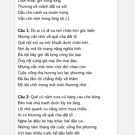
Luôn khắc ghi trong lòng
Thương về mãnh đất xa xôi
Dẩu cho cánh xa muôn trùng
Vẩn còn nhớ trong lòng tôi (-)
Câu 1:
Dù ai có đi xa nơi chân trời góc biển
Nhưng vẩn nhớ về quê cha đất tổ
Quê nội mù xa mờ khuất dưới chân trời…
Nơi ấy mà tôi mang nặng nghĩa tình…
Bà nội bây giờ đã lưng còng tóc bạc
Ông nội củng già nay ốm mai đau..
Nhưng vẫn mỏi mòn chờ đợi cháu con
Cuộc sống tha hương lưu lạc phương nào
Đã lâu lắm rồi chẳng thấy về thăm
Để nội chờ mong mỏi mòn thương nhớ…
Câu 2:
Quê củ năm xưa có hàng cau che bóng
Bên mái nhà tranh dưới lũy tre làng…
Lối nhỏ quanh co nắng sớm mưa chiều…
Ai có thương về quê cha đất tổ
Nghe lại điệu hò hay khúc hát dân ca..
Những năm tháng dài cuộc sống tha phương
Với bao nhiêu cuộc bể dâu biến đổi