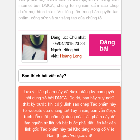
internet bởi DMCA, chúng tôi nghiêm cấm sao chép
dưới mọi hình thức. Vui lòng tôn trọng bản quyền tác
phẩm, công sức và sự sáng tạo của chúng tôi.
Đăng lúc: Chủ nhật
Đăng
- 05/04/2015 23:38
bài
Người đăng bài
viết:
Hoàng Long
Bạn thích bài viết này?
Lưu ý: Tác phẩm này đã được đăng ký bản quyền
nội dung số bởi DMCA. Do đó, bạn hãy suy nghĩ
thật kỹ trước khi có ý định sao chép Tác phẩm này
từ website của chúng tôi! Tuy nhiên, bạn vẫn được
trích dẫn một phần nội dung của Tác phẩm này để
làm nguồn tư liệu và bắt buộc phải đặt liên kết đến
link gốc Tác phẩm này tại Kho tàng Vọng cổ Việt
Nam (https://vongco.vn)!