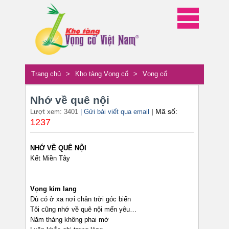
Trang chủ
>
Kho tàng Vọng cổ
>
Vọng cổ
Nhớ về quê nội
| Mã số:
Lượt xem: 3401
| Gửi bài viết qua email
1237
NHỚ VỀ QUÊ NỘI
Kết Miền Tây
Vọng kim lang
Dù có ở xa nơi chân trời góc biển
Tôi cũng nhớ về quê nội mến yêu…
Năm tháng không phai mờ