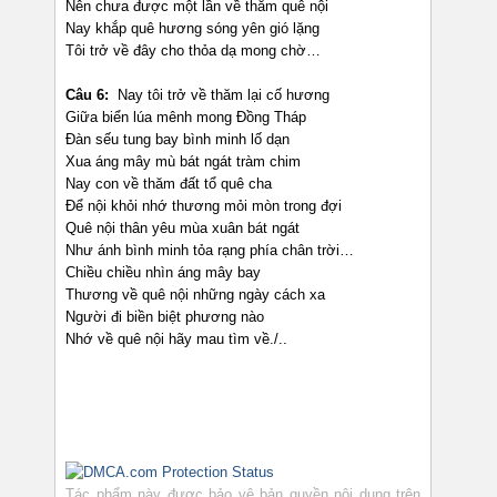
Nên chưa được một lần về thăm quê nội
Nay khắp quê hương sóng yên gió lặng
Tôi trở về đây cho thỏa dạ mong chờ…
Câu 6:
Nay tôi trở về thăm lại cố hương
Giữa biển lúa mênh mong Đồng Tháp
Đàn sếu tung bay bình minh lố dạn
Xua áng mây mù bát ngát tràm chim
Nay con về thăm đất tổ quê cha
Để nội khỏi nhớ thương mỏi mòn trong đợi
Quê nội thân yêu mùa xuân bát ngát
Như ánh bình minh tỏa rạng phía chân trời…
Chiều chiều nhìn áng mây bay
Thương về quê nội những ngày cách xa
Người đi biền biệt phương nào
Nhớ về quê nội hãy mau tìm về./..
Tác phẩm này được bảo vệ bản quyền nội dung trên