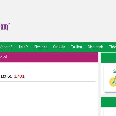
Vọng cổ
Tài tử
Kịch bản
Sự kiện
Tư liệu
Định danh
Thố
g cổ
1701
| Mã số: