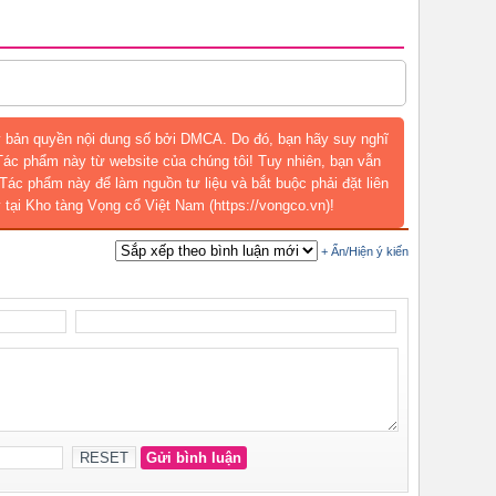
 bản quyền nội dung số bởi DMCA. Do đó, bạn hãy suy nghĩ
 Tác phẩm này từ website của chúng tôi! Tuy nhiên, bạn vẫn
Tác phẩm này để làm nguồn tư liệu và bắt buộc phải đặt liên
 tại Kho tàng Vọng cổ Việt Nam (https://vongco.vn)!