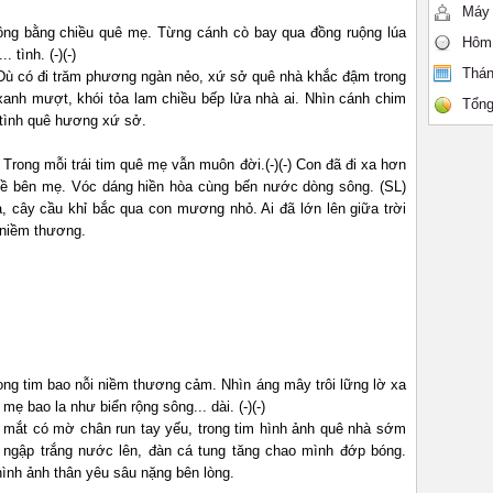
Máy 
ông bằng chiều quê mẹ. Từng cánh cò bay qua đồng ruộng lúa
Hôm
tình. (-)(-)
Thán
 Dù có đi trăm phương ngàn nẻo, xứ sở quê nhà khắc đậm trong
xanh mượt, khói tỏa lam chiều bếp lửa nhà ai. Nhìn cánh chim
Tổng
 tình quê hương xứ sở.
 Trong mỗi trái tim quê mẹ vẫn muôn đời.(-)(-) Con đã đi xa hơn
về bên mẹ. Vóc dáng hiền hòa cùng bến nước dòng sông. (SL)
a, cây cầu khỉ bắc qua con mương nhỏ. Ai đã lớn lên giữa trời
 niềm thương.
ng tim bao nỗi niềm thương cảm. Nhìn áng mây trôi lững lờ xa
 bao la như biển rộng sông... dài. (-)(-)
 mắt có mờ chân run tay yếu, trong tim hình ảnh quê nhà sớm
ngập trắng nước lên, đàn cá tung tăng chao mình đớp bóng.
ình ảnh thân yêu sâu nặng bên lòng.