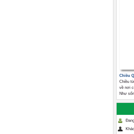
Chiều 
Chiều từ
về nơi 
Như sốn
Đang
Khác