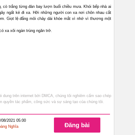
, cò trắng từng đàn bay lượn buổi chiều mưa. Khói bếp nhà ai
ây ngất kẻ đi xa. Hỡi những người con xa nơi chôn nhau cắt
đêm. Giọt lệ đắng môi chảy dài khóe mắt vì nhớ vì thương một
ó xa xôi ngàn trùng ngăn trở.
 dung trên internet bởi DMCA, chúng tôi nghiêm cấm sao chép
bản quyền tác phẩm, công sức và sự sáng tạo của chúng tôi.
9/08/2021 05:00
Đăng bài
àng Nghĩa