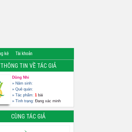
ng kê
Tài khoản
THÔNG TIN VỀ TÁC GIẢ
Dũng Nhi
» Năm sinh:
» Quê quán:
» Tác phẩm:
1
bài
» Tình trạng:
Đang xác minh
CÙNG TÁC GIẢ