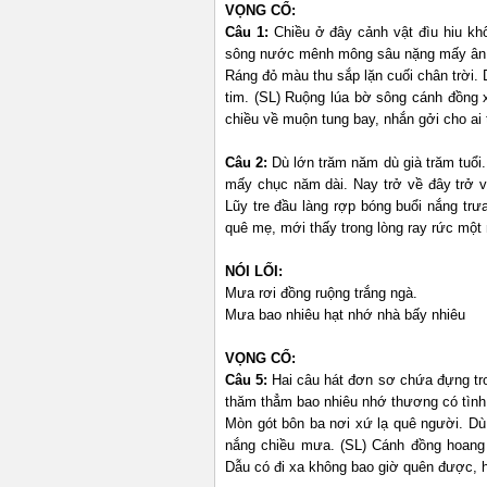
VỌNG CỔ:
Câu 1:
Chiều ở đây cảnh vật đìu hiu kh
sông nước mênh mông sâu nặng mấy ân... 
Ráng đỏ màu thu sắp lặn cuối chân trời.
tim. (SL) Ruộng lúa bờ sông cánh đồng 
chiều về muộn tung bay, nhắn gởi cho ai
Câu 2:
Dù lớn trăm năm dù già trăm tuổi.
mấy chục năm dài. Nay trở về đây trở 
Lũy tre đầu làng rợp bóng buổi nắng trư
quê mẹ, mới thấy trong lòng ray rức một
NÓI LỐI:
Mưa rơi đồng ruộng trắng ngà.
Mưa bao nhiêu hạt nhớ nhà bấy nhiêu
VỌNG CỔ:
Câu 5:
Hai câu hát đơn sơ chứa đựng tro
thăm thẳm bao nhiêu nhớ thương có tình mẹ
Mòn gót bôn ba nơi xứ lạ quê người. Dù
nắng chiều mưa. (SL) Cánh đồng hoang 
Dẫu có đi xa không bao giờ quên được, h