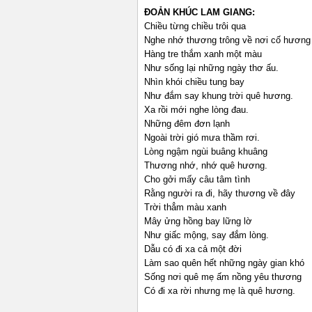
ĐOẢN KHÚC LAM GIANG:
Chiều từng chiều trôi qua
Nghe nhớ thương trông về nơi cố hương
Hàng tre thắm xanh một màu
Như sống lại những ngày thơ ấu.
Nhìn khói chiều tung bay
Như đắm say khung trời quê hương.
Xa rồi mới nghe lòng đau.
Những đêm đơn lạnh
Ngoài trời gió mưa thầm rơi.
Lòng ngậm ngùi buâng khuâng
Thương nhớ, nhớ quê hương.
Cho gởi mấy câu tâm tình
Rằng người ra đi, hãy thương về đây
Trời thẳm màu xanh
Mây ửng hồng bay lững lờ
Như giấc mộng, say đắm lòng.
Dẫu có đi xa cả một đời
Làm sao quên hết những ngày gian khó
Sống nơi quê mẹ ấm nồng yêu thương
Có đi xa rời nhưng mẹ là quê hương.