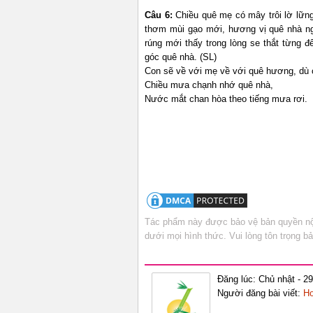
Câu 6:
Chiều quê mẹ có mây trôi lờ lững
thơm mùi gạo mới, hương vị quê nhà ng
rúng mới thấy trong lòng se thắt từng 
góc quê nhà. (SL)
Con sẽ về với mẹ về với quê hương, dù c
Chiều mưa chạnh nhớ quê nhà,
Nước mắt chan hòa theo tiếng mưa rơi.
Tác phẩm này được bảo vệ bản quyền nội
dưới mọi hình thức. Vui lòng tôn trọng 
Đăng lúc: Chủ nhật - 2
Người đăng bài viết:
Ho