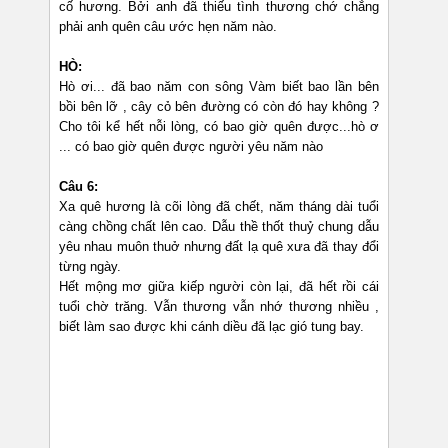
cố hương. Bởi anh đã thiếu tình thương chớ chẳng
phải anh quên câu ước hẹn năm nào.
HÒ:
Hò ơi... đã bao năm con sông Vàm biết bao lần bên
bồi bên lỡ , cây cỏ bên đường có còn đó hay không ?
Cho tôi kể hết nỗi lòng, có bao giờ quên được...hò ơ
... có bao giờ quên được người yêu năm nào
Câu 6:
Xa quê hương là cõi lòng đã chết, năm tháng dài tuổi
càng chồng chất lên cao. Dẫu thề thốt thuỷ chung dẫu
yêu nhau muôn thuở nhưng đất lạ quê xưa đã thay đổi
từng ngày.
Hết mộng mơ giữa kiếp người còn lại, đã hết rồi cái
tuổi chờ trăng. Vẫn thương vẫn nhớ thương nhiều ,
biết làm sao được khi cánh diều đã lạc gió tung bay.