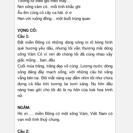
Tương tư theo gió theo mây...
Nơi sông vàm cỏ...mối tình khắc ghi
Âu ếm cùng cỏ cây ca hát..ớ ơ
Hẹn với ruộng đồng... một buổi trùng quan
VỌNG CỔ:
Câu 1:
Đất miền Đông có những dòng sông in rõ bóng hình
quê hương yêu dấu, nhưng tôi vẫn thương mãi dòng
sông Vàm Cỏ vì nơi đó chúng tôi đã cùng nhau xây
giấc mộng... ban..đầu
Cuối mùa trăng, trăng đẹp vô cùng. Lượng nước dòng
sông dâng đầy mạch sống, với những câu hò văng
vẳng bên tai. Đôi mắt nàng say đắm nhìn tôi như chứa
đựng cả bầu trời tương lai tươi sáng. Nụ hôn đầu
nàng trao gởi cho tôi đó là nụ hôn của loài hoa trinh
nữ.
NGÂM:
Hò ơi..... miền Đông có một sông Vàm, Việt Nam có
vạn mối tình thuỷ chung.
Câu 2: