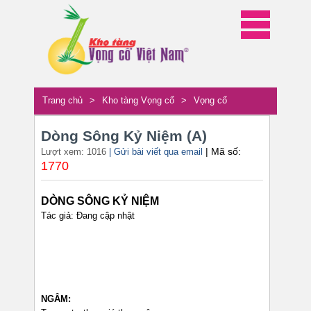
Trang chủ
>
Kho tàng Vọng cổ
>
Vọng cổ
Dòng Sông Kỷ Niệm (A)
| Mã số:
Lượt xem: 1016
| Gửi bài viết qua email
1770
DÒNG SÔNG KỶ NIỆM
Tác giả: Đang cập nhật
NGÂM: