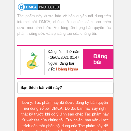
Tác phẩm này được bảo vệ bản quyền nội dung trên
internet bởi DMCA, chúng tôi nghiêm cấm sao chép
dưới mọi hình thức. Vui lòng tôn trọng bản quyền tác
phẩm, công sức và sự sáng tạo của chúng tôi.
Đăng lúc: Thứ năm
Đăng
- 16/09/2021 01:47
bài
Người đăng bài
viết:
Hoàng Nghĩa
Bạn thích bài viết này?
Lưu ý: Tác phẩm này đã được đăng ký bản quyền
nội dung số bởi DMCA. Do đó, bạn hãy suy nghĩ
thật kỹ trước khi có ý định sao chép Tác phẩm này
từ website của chúng tôi! Tuy nhiên, bạn vẫn được
trích dẫn một phần nội dung của Tác phẩm này để