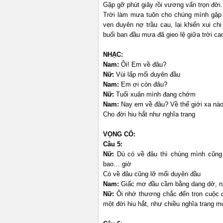
Gặp gỡ phút giây rồi vương vấn trọn đời.
Trời làm mưa tuôn cho chúng mình gặp
vẹn duyên nợ trầu cau, lại khiến xui ch
buổi ban đầu mưa đã gieo lệ giữa trời ca
NHẠC:
Nam:
Ôi! Em về đâu?
Nữ:
Vùi lấp mối duyên đầu
Nam:
Em ơi còn đâu?
Nữ:
Tuổi xuân mình đang chớm
Nam:
Nay em về đâu? Về thế giới xa nà
Cho đời hiu hắt như nghĩa trang
VỌNG CỔ:
Câu 5:
Nữ:
Dù có về đâu thì chúng mình cũng 
bao… giờ
Có về đâu cũng lỡ mối duyên đầu
Nam:
Giấc mơ đầu cầm bằng dang dở, nh
Nữ:
Ôi nhớ thương chắc đến trọn cuộc đ
một đời hiu hắt, như chiều nghĩa trang mư