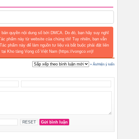
 bản quyền nội dung số bởi DMCA. Do đó, bạn hãy suy nghĩ
 Tác phẩm này từ website của chúng tôi! Tuy nhiên, bạn vẫn
Tác phẩm này để làm nguồn tư liệu và bắt buộc phải đặt liên
 tại Kho tàng Vọng cổ Việt Nam (https://vongco.vn)!