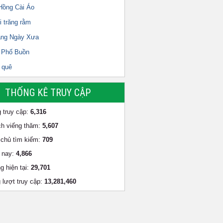
Hồng Cài Áo
i trăng rằm
ắng Ngày Xưa
 Phố Buồn
 quê
THỐNG KÊ TRUY CẬP
 truy cập:
6,316
h viếng thăm:
5,607
chủ tìm kiếm:
709
 nay:
4,866
g hiện tại:
29,701
 lượt truy cập:
13,281,460