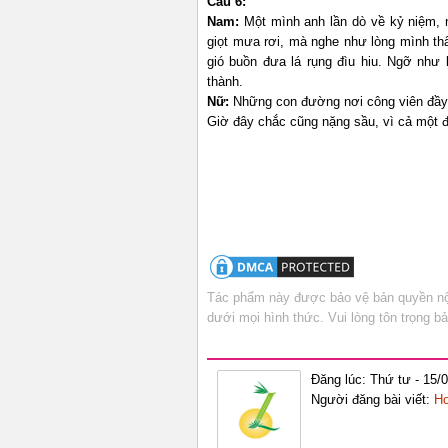
Câu 6:
Nam:
Một mình anh lần dò về kỷ niệm, 
giọt mưa rơi, mà nghe như lòng mình t
gió buồn đưa lá rụng đìu hiu. Ngỡ như 
thành.
Nữ:
Những con đường nơi công viên đầy 
Giờ đây chắc cũng nặng sầu, vì cả một 
Tác phẩm này được bảo vệ bản quyền nội
dưới mọi hình thức. Vui lòng tôn trọng 
Đăng lúc: Thứ tư - 15/
Người đăng bài viết:
Ho