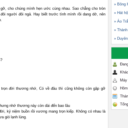
» Bông 
 gỡ, cho chúng mình hẹn ước cùng nhau. Sao chẳng cho tròn
» Hát hộ
i đôi người đôi ngả. Hay biết trước tình mình rồi dang dở, nên
o.
» Áo Tr
» Thành
» Duyên
o?
Đang
Khác
Máy 
Hôm
trọn đời thương nhớ, Có về đâu thì cũng không còn gặp gỡ
Thán
Tổng
ưng nhớ thương này còn dài đến bao lâu
ời, kỷ niệm buồn rồi vương mang trọn kiếp. Không có nhau là
a gió lạnh lùng.