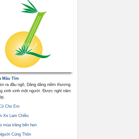
à Màu Tím
hìn ra đầu ngõ, Dâng dâng niềm thương
g xinh xinh một người. Được nghỉ năm
ép,
Cỏ Cho Em
n Xe Lam Chiều
o mùa trăng bến hẹn
Người Cùng Thôn