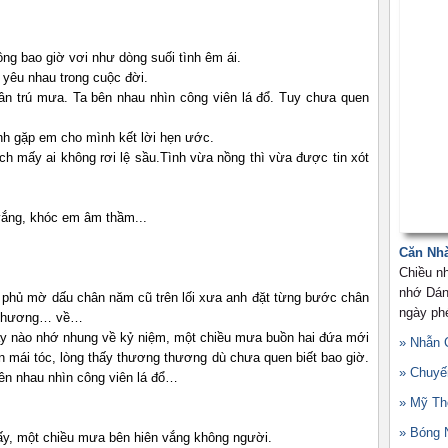
g bao giờ vơi như dòng suối tình êm ái.
 yêu nhau trong cuộc đời.
n trú mưa. Ta bên nhau nhìn công viên lá đổ. Tuy chưa quen
nh gặp em cho mình kết lời hẹn ước.
ch mấy ai không rơi lệ sầu.Tình vừa nồng thì vừa được tin xót
vắng, khóc em âm thầm...
Căn Nh
Chiều n
nhớ Dán
ụi phủ mờ dấu chân năm cũ trên lối xưa anh đặt từng bước chân
ngày ph
ớ thương… về…
iây nào nhớ nhung về kỷ niệm, một chiều mưa buồn hai đứa mới
» Nhẫn 
n mái tóc, lòng thấy thương thương dù chưa quen biết bao giờ.
» Chuyế
ên nhau nhìn công viên lá đổ…
» Mỹ Th
» Bóng 
y, một chiều mưa bên hiên vắng không người.