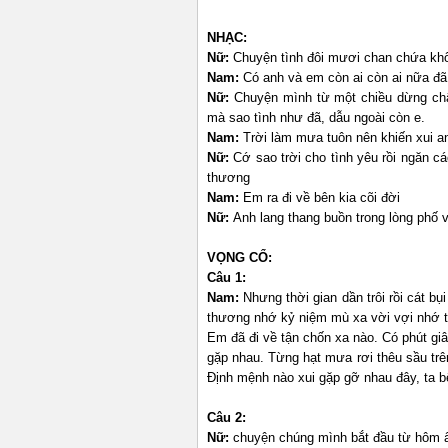
NHẠC:
Nữ:
Chuyện tình đôi mươi chan chứa khôn
Nam:
Có anh và em còn ai còn ai nữa đã
Nữ:
Chuyện mình từ một chiều dừng châ
mà sao tình như đã, dẫu ngoài còn e.
Nam:
Trời làm mưa tuôn nên khiến xui a
Nữ:
Cớ sao trời cho tình yêu rồi ngăn cá
thương
Nam:
Em ra đi về bên kia cõi đời
Nữ:
Anh lang thang buồn trong lòng phố 
VỌNG CỔ:
Câu 1:
Nam:
Nhưng thời gian dần trôi rồi cát b
thương nhớ kỷ niệm mù xa vời vợi nh
Em đã đi về tận chốn xa nào. Có phút g
gặp nhau. Từng hạt mưa rơi thêu sầu trê
Định mệnh nào xui gặp gỡ nhau đây, ta b
Câu 2:
Nữ:
chuyện chúng mình bắt đầu từ hôm ấ