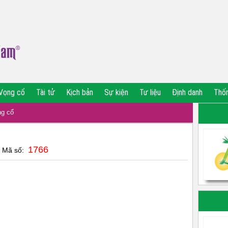
Vọng cổ
Tài tử
Kịch bản
Sự kiện
Tư liệu
Định danh
Thố
g cổ
1766
| Mã số: