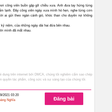
nơi công viên buồn gặp gỡ chiều xưa. Anh đưa tay hứng từng
hấm lạnh. Đây công viên ngày xưa mình hò hẹn, nghe từng cơn
lời ai gửi theo ngàn cánh gió, khóc than cho duyên nợ không
kỷ niệm, của những ngày dài hai đứa bên nhau.
đời mình đã mất nhau.
 dung trên internet bởi DMCA, chúng tôi nghiêm cấm sao chép
bản quyền tác phẩm, công sức và sự sáng tạo của chúng tôi.
09/2021 03:20
Đăng bài
àng Nghĩa