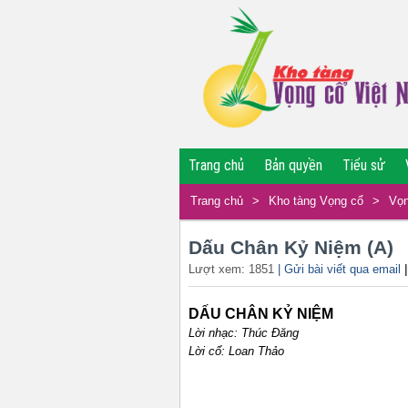
Trang chủ
Bản quyền
Tiểu sử
Trang chủ
>
Kho tàng Vọng cổ
>
Vọn
Dấu Chân Kỷ Niệm (A)
Lượt xem: 1851
| Gửi bài viết qua email
DẤU CHÂN KỶ NIỆM
Lời nhạc: Thúc Đăng
Lời cổ: Loan Thảo