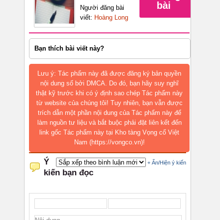
bài
Người đăng bài
viết:
Hoàng Long
Bạn thích bài viết này?
Lưu ý: Tác phẩm này đã được đăng ký bản quyền
nội dung số bởi DMCA. Do đó, bạn hãy suy nghĩ
thật kỹ trước khi có ý định sao chép Tác phẩm này
từ website của chúng tôi! Tuy nhiên, bạn vẫn được
trích dẫn một phần nội dung của Tác phẩm này để
làm nguồn tư liệu và bắt buộc phải đặt liên kết đến
link gốc Tác phẩm này tại Kho tàng Vọng cổ Việt
Nam (https://vongco.vn)!