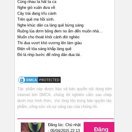
Cùng nhau ta hát ta ca
Nghe gió xuân đưa về
Cây trái đang trĩu cành
Trên quê mẹ hồi sinh.
Nghe khúc dân ca làng quê bừng sáng
Ruộng lúa đơm bông đem no ấm đến muôn nhà…
Muốn cho thoát khỏi cảnh đói nghèo
Thi đua vượt khó vương lên làm giàu
Điện về tỏa sáng khắp làng quê
Đó là nhịp bước để nông dân đua tài.
Tác phẩm này được bảo vệ bản quyền nội dung trên
internet bởi DMCA, chúng tôi nghiêm cấm sao chép
dưới mọi hình thức. Vui lòng tôn trọng bản quyền tác
phẩm, công sức và sự sáng tạo của chúng tôi.
Đăng lúc: Chủ nhật
Đăng
- 05/04/2015 22:13