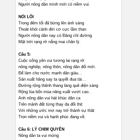
Người nông dân mình mới có niềm vui.
NÓI LỐI
Trong đêm tối đã bừng lên ánh sáng
Thoát khỏi cảnh đời cơ cực lầm than
Người nông dân nay có Đảng chỉ đường
Mặt trời rạng rở nắng mai chân lý.
Câu 5:
Cuộc sống yên vui tương lai rạng rở
nông nghiêp, nông thôn, nông dân đổi mới.
Để làm cho nước mạnh dân giàu…
Sản xuất hăng say ta quyết đua tài…
Đường rộng thênh thang làng quê điện sáng
Rộng lúa bốn mùa năng xuất vượt cao..
Anh nông dân vui hát khúc dân ca
Trên mảnh đất từng thay da đổi thịt
Với những ước mơ nay trở thành sự thât
Trọn niềm vui và hạnh phúc đang về.
Câu 6: LÝ CHIM QUYÊN
Nông dân ta vui mừng