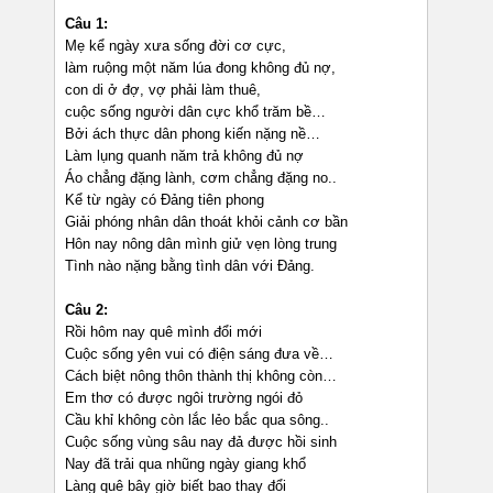
Câu 1:
Mẹ kể ngày xưa sống đời cơ cực,
làm ruộng một năm lúa đong không đủ nợ,
con di ở đợ, vợ phải làm thuê,
cuộc sống người dân cực khổ trăm bề…
Bởi ách thực dân phong kiến nặng nề…
Làm lụng quanh năm trả không đủ nợ
Áo chẳng đặng lành, cơm chẳng đặng no..
Kể từ ngày có Đảng tiên phong
Giải phóng nhân dân thoát khỏi cảnh cơ bần
Hôn nay nông dân mình giử vẹn lòng trung
Tình nào nặng bằng tình dân với Đảng.
Câu 2:
Rồi hôm nay quê mình đổi mới
Cuộc sống yên vui có điện sáng đưa về…
Cách biệt nông thôn thành thị không còn…
Em thơ có được ngôi trường ngói đỏ
Cầu khỉ không còn lắc lẻo bắc qua sông..
Cuộc sống vùng sâu nay đả được hồi sinh
Nay đã trải qua nhũng ngày giang khổ
Làng quê bây giờ biết bao thay đổi