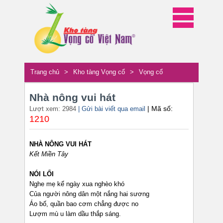
Trang chủ
>
Kho tàng Vọng cổ
>
Vọng cổ
Nhà nông vui hát
| Mã số:
Lượt xem: 2984
| Gửi bài viết qua email
1210
NHÀ NÔNG VUI HÁT
Kết Miền Tây
NÓI LỐI
Nghe mẹ kể ngày xua nghèo khó
Của người nông dân một nắng hai sương
Áo bố, quần bao cơm chẳng được no
Lượm mù u làm dầu thắp sáng.