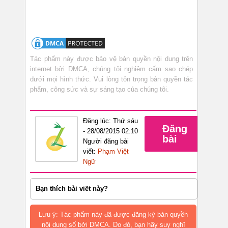
Tác phẩm này được bảo vệ bản quyền nội dung trên
internet bởi DMCA, chúng tôi nghiêm cấm sao chép
dưới mọi hình thức. Vui lòng tôn trọng bản quyền tác
phẩm, công sức và sự sáng tạo của chúng tôi.
Đăng lúc: Thứ sáu
Đăng
- 28/08/2015 02:10
bài
Người đăng bài
viết:
Phạm Việt
Ngữ
Bạn thích bài viết này?
Lưu ý: Tác phẩm này đã được đăng ký bản quyền
nội dung số bởi DMCA. Do đó, bạn hãy suy nghĩ