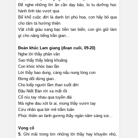
Để nghe những lời ân cần dạy bảo, lo tu dưỡng học
hành tỉnh táo vượt qua
Bể khổ cuộc đời là danh lợi phù hoa, con hãy bỏ qua
cho tâm tà hướng thiện
Vật chất giàu sang bạc tiền tan biến, con gìn giữ làm
gì cho nặng tiếng trần gian…
Đoản khúc Lam giang (đoạn cuối, 09-20)
Nghe lời thầy phân vân
Sao thấy thấy bâng khuâng
Con khóc khóc bao lần
Lời thầy bao dung, càng nấu nung lòng con
Đừng dối dừng gian..
Cho kiếp người lầm than suốt đời
Đâu Niết Bàn rời xa mất rồi
Cố níu tay nhau qua tuyền đài
Mà nghe đau xót bi ai, mong thầy vươn tay
Cứu nhân qua bờ mê trầm luân
Phúc thiên an lành gương thầy ngàn năm sáng soi…
Vọng cổ
5.
Ghi mãi trong tim những lời thầy hay khuyên nhủ,