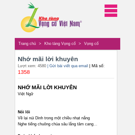
Trang chủ
>
Kho tàng Vọng cổ
>
Vọng cổ
Nhớ mãi lời khuyên
| Mã số:
Lượt xem: 4580
| Gửi bài viết qua email
1358
NHỚ MÃI LỜI KHUYÊN
Việt Ngữ
Nói lối
Về lại núi Dinh trong một chiều nhạt nắng
Nghe tiếng chuông chùa sâu lắng tâm cang…