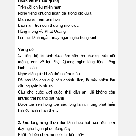
Đoản khúc Lam giang
Trên đồi chiều miên man
Nghe tiếng chuông ngân dài trong gió đưa
Mà sao ấm êm tâm hồn
Bao năm trời con thường mơ ước
Hằng mong về Phật Quang
Lên núi Dinh ngắm mây ngàn nghe tiếng kinh..
Vọng cổ
1.
Tiếng kệ lời kinh đưa tâm hồn tha phương vào cõi
mộng, con về lại Phật Quang nghe lồng lộng tiếng
kinh… cầu.
Nghe giảng từ bi độ thế nhiệm màu
Đã bao lần con quỳ bên chánh điện, là bấy nhiêu lần
cầu nguyện bình an
Cầu cho cuộc đời quốc thái dân an, để không còn
những trái ngang bất hạnh
Dưới tòa sen hồng tỏa sắc long lanh, mong phật hiển
linh độ lành nhân thế…
2.
Gió lộng rừng thưa đồi Dinh heo hút, con đến nơi
đây nghe hạnh phúc đong đầy
Phật tử bốn phương ngồi lại bên thầy