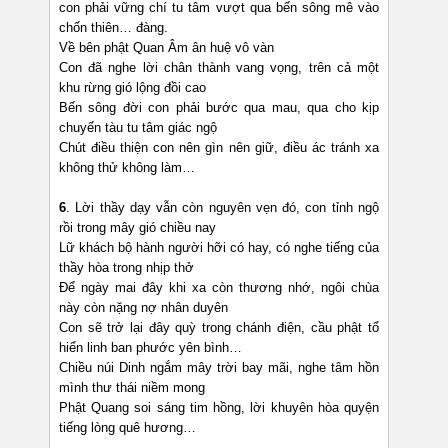
con phải vững chí tu tâm vượt qua bến sông mê vào
chốn thiên… đàng.
Về bên phật Quan Âm ân huệ vô vàn
Con đã nghe lời chân thành vang vọng, trên cả một
khu rừng gió lộng đồi cao
Bến sông đời con phải bước qua mau, qua cho kịp
chuyến tàu tu tâm giác ngộ
Chút điều thiện con nên gìn nên giữ, điều ác tránh xa
không thử không làm…
6
. Lời thầy dạy vẫn còn nguyên vẹn đó, con tỉnh ngộ
rồi trong mây gió chiều nay
Lữ khách bộ hành người hỡi có hay, có nghe tiếng của
thầy hòa trong nhịp thở
Để ngày mai đây khi xa còn thương nhớ, ngôi chùa
này còn nặng nợ nhân duyên
Con sẽ trở lại đây quỳ trong chánh điện, cầu phật tổ
hiển linh ban phước yên bình…
Chiều núi Dinh ngắm mây trời bay mãi, nghe tâm hồn
mình thư thái niềm mong
Phật Quang soi sáng tim hồng, lời khuyên hòa quyện
tiếng lòng quê hương…