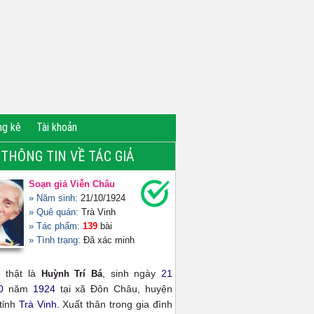
ng kê
Tài khoản
THÔNG TIN VỀ TÁC GIẢ
Soạn giả Viễn Châu
» Năm sinh:
21/10/1924
» Quê quán:
Trà Vinh
» Tác phẩm:
139
bài
» Tình trạng:
Đã xác minh
 thật là
, sinh ngày
21
Huỳnh Trí Bá
0
năm
1924
tại xã Đôn Châu, huyện
tỉnh
Trà Vinh
. Xuất thân trong gia đình