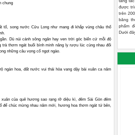
tàng tá
h chung
được tr
trên 20
băng th
phẩm đ
đất tổ, song nước Cửu Long như mang đi khắp vùng châu thổ
Dưới đây
nh.
gần. Dù núi cánh sông ngăn hay ven trời góc biển cứ mỗi độ
 trà thơm ngát buổi bình minh nâng ly rượu lúc cùng nhau đối
trong những câu vọng cổ ngọt ngào.
 ngàn hoa, đất nước vui thái hòa vang dậy bài xuân ca năm
 xuân của quê hương sao rạng rỡ diệu kì, đêm Sài Gòn đêm
cổ để chúc mừng nhau năm mới, hương hoa thơm ngát tứ bên,