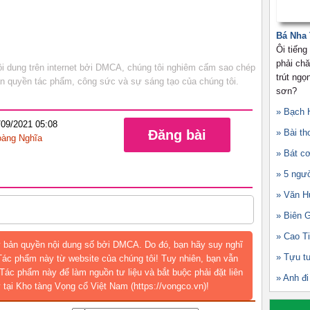
Bá Nha
Ôi tiến
phải chă
 dung trên internet bởi DMCA, chúng tôi nghiêm cấm sao chép
trút ngọ
bản quyền tác phẩm, công sức và sự sáng tạo của chúng tôi.
sơn?
» Bạch 
/09/2021 05:08
Đăng bài
» Bài th
àng Nghĩa
» Bát c
» 5 ngư
» Văn H
» Biên 
» Cao T
 bản quyền nội dung số bởi DMCA. Do đó, bạn hãy suy nghĩ
» Tựu t
 Tác phẩm này từ website của chúng tôi! Tuy nhiên, bạn vẫn
Tác phẩm này để làm nguồn tư liệu và bắt buộc phải đặt liên
» Anh đ
 tại Kho tàng Vọng cổ Việt Nam (https://vongco.vn)!