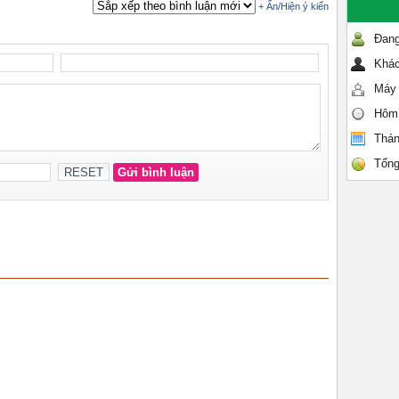
Đang
Khác
Máy 
Hôm
Thán
Tổng