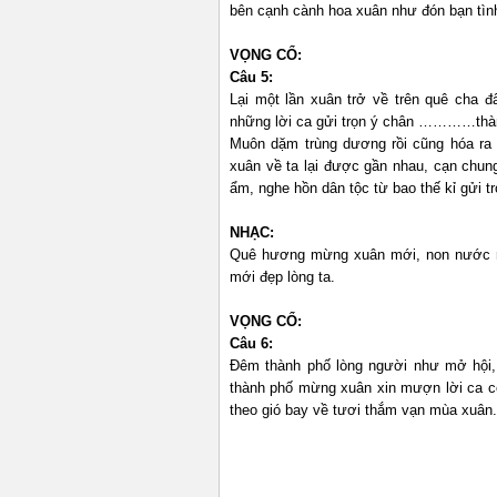
bên cạnh cành hoa xuân như đón bạn tìn
VỌNG CỔ:
Câu 5:
Lại một lần xuân trở về trên quê cha 
những lời ca gửi trọn ý chân …………thà
Muôn dặm trùng dương rồi cũng hóa ra 
xuân về ta lại được gần nhau, cạn chung
ẩm, nghe hồn dân tộc từ bao thế kỉ gửi 
NHẠC:
Quê hương mừng xuân mới, non nước rộ
mới đẹp lòng ta.
VỌNG CỔ:
Câu 6:
Đêm thành phố lòng người như mở hội,
thành phố mừng xuân xin mượn lời ca 
theo gió bay về tươi thắm vạn mùa xuân.