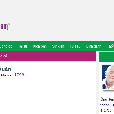
Vọng cổ
Tài tử
Kịch bản
Sự kiện
Tư liệu
Định danh
Thố
g cổ
Xuân
1798
| Mã số:
N
Ông tên
tháng 1
Trà Cú, 