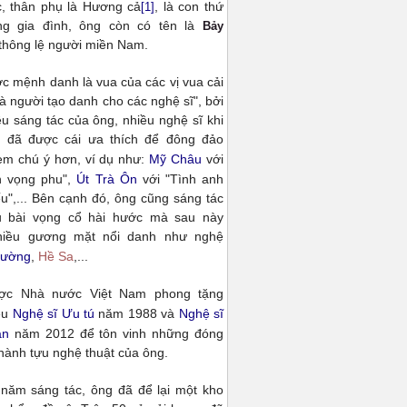
c, thân phụ là Hương cả
, là con thứ
[1]
ng gia đình, ông còn có tên là
Bảy
thông lệ người miền Nam.
c mệnh danh là vua của các vị vua cải
là người tạo danh cho các nghệ sĩ", bởi
u sáng tác của ông, nhiều nghệ sĩ khi
n đã được cái ưa thích để đông đảo
em chú ý hơn, ví dụ như:
Mỹ Châu
với
n vọng phu",
Út Trà Ôn
với "Tình anh
u",... Bên cạnh đó, ông cũng sáng tác
u bài vọng cổ hài hước mà sau này
hiều gương mặt nổi danh như nghệ
Hường
,
Hề Sa
,...
ợc Nhà nước Việt Nam phong tặng
ệu
Nghệ sĩ Ưu tú
năm 1988 và
Nghệ sĩ
ân
năm 2012 để tôn vinh những đóng
hành tựu nghệ thuật của ông.
năm sáng tác, ông đã để lại một kho