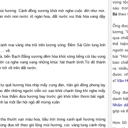
vọng tộ
sáu tro
 mùi hương. Cánh đồng sương khói mờ nghe cuộc đời như mơ,
theo 
Bá
n mới non nước rộ ngàn hoa, đất nước vui thái hòa vang dậy
Ông đượ
lương, "
qua nhiề
thể hiệ
nh mai vàng nhẹ trôi trên lượng sóng. Đêm Sài Gòn lung linh
người x
.. về.
bài "Hò
à, bến Bạch Đằng sương đêm hòa khói sóng tiếng còi tàu vọng
ạc lời ca nghe vang vang những khúc hát thanh bình.Từ đô thành
bán chiế
 trở về trên đất nước.
ra nhiề
được n
sĩ
Văn 
nh tự quê hương hòa nhịp mấy cung đàn, trận gió đông phong lay
ho đến những người viễn xứ sao khỏi chạnh lòng khi nghe mấy
Ông đư
hoa thắm đưa hương bay trước gió khói trầm thơm bát ngát.
danh hi
nh lại một lần hội ngộ để mừng xuân
Nhân d
góp và t
 tha thướt vạn màu hoa, bầu trời trong xanh quê hương mừng
Hơn 50 
cùng đua nở theo gió lộng mùi hương, cúc vàng tung cánh rộng