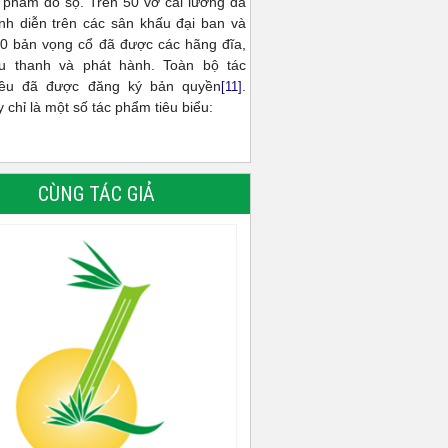
c phẩm đồ sộ. Trên 50 vở cải lương đã
ình diễn trên các sân khấu đại ban và
00 bản vọng cổ đã được các hãng đĩa,
u thanh và phát hành. Toàn bộ tác
ều đã được đăng ký bản quyền
.
[11]
 chỉ là một số tác phẩm tiêu biểu:
CÙNG TÁC GIẢ