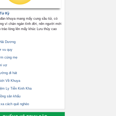
 Tử Kỳ
g đàn khuya mang mấy cung sầu tủi, có
ng vì chán ngán tình đời, nên người mới
n trào lòng lên mấy khúc Lưu thủy cao
Hải Dương
ơ vu quy
ơm cúng mẹ
ời vợ
ường đi hát
Giới Về Khuya
iệm Ly Tiễn Kinh Kha
uồng sân khấu
i xa cách quê nghèo