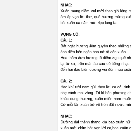
NHẠC:
Xuân mang niềm vui mới theo gió lộng
ôm ấp vạn lời thơ, quê hương mừng xuâ
bài xuân ca năm mới đẹp lòng ta.
VỌNG CỔ:
Câu 1:
Bát ngát hương đêm quyện theo những cá
ánh điện bên ngàn hoa nở rộ đón xuân……
Hoa thắm đưa hương tô điểm đẹp quê nh
lại từ xa, trên mái lầu cao có tiếng nh
đến hải đảo biên cương vui đón mùa xuân
Câu 2:
Hào khí trời nam gửi theo lời ca cổ, tì
nhẹ cánh mai vàng. Tri kỉ bốn phương c
khúc cung thương, xuân miền nam muôn 
Cứ mỗi lần xuân trở về trên đất nước mì
NHẠC:
Đường dài thênh thang kìa bao xuân nữ
xuân mới chim hót vạn lời ca,hoa xuân 