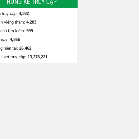
THỐNG KÊ TRUY CẬP
 truy cập:
4,882
h viếng thăm:
4,283
chủ tìm kiếm:
599
 nay:
4,866
g hiện tại:
26,462
 lượt truy cập:
13,278,221