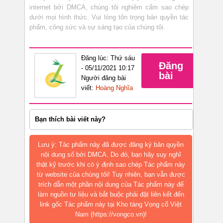
internet bởi DMCA, chúng tôi nghiêm cấm sao chép
dưới mọi hình thức. Vui lòng tôn trọng bản quyền tác
phẩm, công sức và sự sáng tạo của chúng tôi.
Đăng lúc: Thứ sáu
Đăng
- 05/11/2021 10:17
bài
Người đăng bài
viết:
Hoàng Nghĩa
Bạn thích bài viết này?
Lưu ý: Tác phẩm này đã được đăng ký bản quyền
nội dung số bởi DMCA. Do đó, bạn hãy suy nghĩ
thật kỹ trước khi có ý định sao chép Tác phẩm này
từ website của chúng tôi! Tuy nhiên, bạn vẫn được
trích dẫn một phần nội dung của Tác phẩm này để
làm nguồn tư liệu và bắt buộc phải đặt liên kết đến
link gốc Tác phẩm này tại Kho tàng Vọng cổ Việt
Nam (https://vongco.vn)!