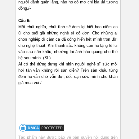
người đành quên lãng, nào họ có mơ chi bia đá tượng
đồng./-
Câu 6:
Một chút nghĩa, chút tình sẽ đem lại biết bao niềm an
ủi cho tuổi già những nghệ sĩ cô đơn. Cho những ai
chọn nghiệp dĩ cầm ca đã cống hiến hết mình trọn đời
cho nghệ thuật. Khi thanh sắc không còn họ lặng lẽ lui
vào sau sân khấu, nhường lại ánh hào quang cho thế
hệ sau mình. (SL)
Ai có thể dửng dưng khi nhìn nguời nghệ sĩ sức mỏi
hơi tàn vẫn không rời sàn diễn? Trên sân khấu từng
đêm họ vẫn chờ vẫn đợi, dốc cạn sức mình cho khán
giả mua vui./.
Tác phẩm này được bảo vệ bản quyền nội dung trên