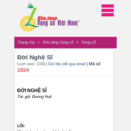
Trang chủ
>
Kho tàng Vọng cổ
>
Vọng cổ
Đời Nghệ Sĩ
| Mã số:
Lượt xem: 1334
| Gửi bài viết qua email
1824
ĐỜI NGHỆ SĨ
Tác giả: Đương Huệ
LỐI: