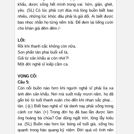
khấu, được sống hết mình trong vai: hờn, giận, ghét,
yêu. (SL) Có lúc phải cợt đùa mà lòng buồn biết bao
nhiêu, những lúc khóc đâu phải là giả dối. Ai biết được
bao nhọc nhằn họ từng nếm trải. Để đem lại tiếng cười
cho khán giả đêm đêm./-
LỐI:
Rồi khi thanh sắc không còn nữa,
Son phấn tàn phai buổi xế tà,
Giã từ sân khấu ai còn nhớ?!
Một đời nghệ sĩ kiếp cầm ca.
VỌNG CỔ:
Câu 5:
Còn nỗi buồn nào hơn khi người nghệ sĩ phải lìa xa
ánh đèn sân khấu. Nơi mà suốt mấy mươi năm, họ đã
gắn bó từ tuổi thanh xuân cho đến khi nhan sắc phai...
tàn. (-)(-) Biết bao nghệ sĩ tài danh nay phải sống trong
cảnh cơ hàn. (+) Trong đời họ đã bao lần được làm
ông hoàng bà chúa? Oai dũng ngất trời, lộng lẫy kiêu
sa. (SL) Buồn nào hơn lúc bóng xế tuổi già, sống hiu
quạnh trong hào quang kỷ niệm. Đời quá vô tình nên