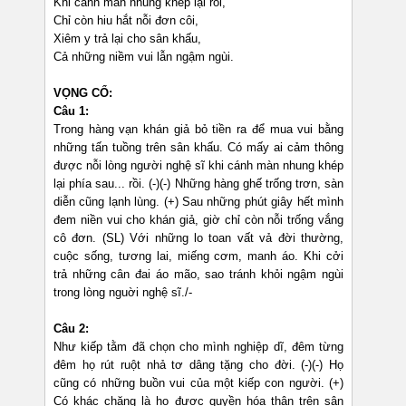
Khi cánh màn nhung khép lại rồi,
Chỉ còn hiu hắt nỗi đơn côi,
Xiêm y trả lại cho sân khấu,
Cả những niềm vui lẫn ngậm ngùi.
VỌNG CỔ:
Câu 1:
Trong hàng vạn khán giả bỏ tiền ra để mua vui bằng
những tấn tuồng trên sân khấu. Có mấy ai cảm thông
được nỗi lòng người nghệ sĩ khi cánh màn nhung khép
lại phía sau... rồi. (-)(-) Những hàng ghế trống trơn, sàn
diễn cũng lạnh lùng. (+) Sau những phút giây hết mình
đem niền vui cho khán giả, giờ chỉ còn nỗi trống vắng
cô đơn. (SL) Với những lo toan vất vả đời thường,
cuộc sống, tương lai, miếng cơm, manh áo. Khi cởi
trả những cân đai áo mão, sao tránh khỏi ngậm ngùi
trong lòng nguời nghệ sĩ./-
Câu 2:
Như kiếp tằm đã chọn cho mình nghiệp dĩ, đêm từng
đêm họ rút ruột nhả tơ dâng tặng cho đời. (-)(-) Họ
cũng có những buồn vui của một kiếp con người. (+)
Có khác chăng là họ được quyền hóa thân trên sân