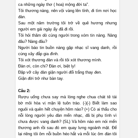
ca những ngày thơ ( hoa) mộng đời ta".
Tôi thương nàng, nên vội vàng lên tỉnh, đi tìm nơi học
đàn.
Sau một năm trường tôi trở về quê hương nhưng
người em gái ngày ấy đã đi rồi.
Tôi hỏi thăm dò cùng người trong xóm tin nàng. Nàng
đâu? Nàng đâu?
Người báo tin buồn nàng gặp nhạc sĩ vang danh, rồi
cùng xây đắp gia đình.
Tôi xót thương đàn và rồi tôi xót thương mình.
Đàn ơi, còn chi? Đàn ơi, biệt ly!
Đập vỡ cây đàn giận người đổi trắng thay đen.
Giận đời trở như bàn tay.
Câu 2:
Rượu uống chưa say mà lòng nghe chua chát tê tái
bờ môi hòa vị mặn lệ tuôn trào. (-)(-) Biết làm sao
nguôi và quên hết chuyện hôm nào? (+) Có ai thấu cho
nỗi lòng người yêu đàn mến nhạc, đã bị phụ tình vì
chưa được vang danh? (SL) Và hôm nào em nói mến
thương anh rồi sau đó em quay lưng ngoảnh mặt. Để
lại riêng tôi ôm nỗi buồn héo hắt và mỗi lúc ôm đàn tôi