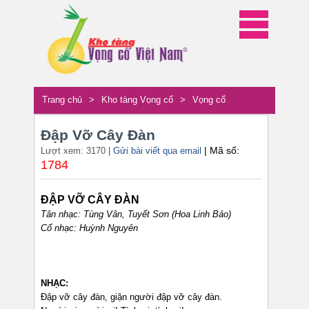
Trang chủ
>
Kho tàng Vọng cổ
>
Vọng cổ
Đập Vỡ Cây Đàn
| Mã số:
Lượt xem: 3170
| Gửi bài viết qua email
1784
ĐẬP VỠ CÂY ĐÀN
Tân nhạc: Tùng Vân, Tuyết Sơn (Hoa Linh Bảo)
Cổ nhạc: Huỳnh Nguyên
NHẠC:
Đập vỡ cây đàn, giận người đập vỡ cây đàn.