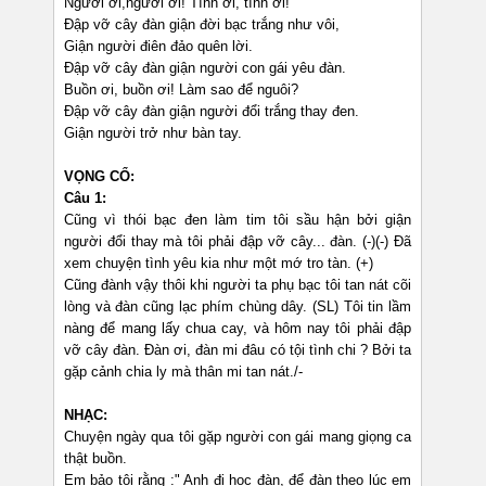
Người ơi,người ơi! Tình ơi, tình ơi!
Đập vỡ cây đàn giận đời bạc trắng như vôi,
Giận người điên đảo quên lời.
Đập vỡ cây đàn giận người con gái yêu đàn.
Buồn ơi, buồn ơi! Làm sao để nguôi?
Đập vỡ cây đàn giận người đổi trắng thay đen.
Giận người trở như bàn tay.
VỌNG CỔ:
Câu 1:
Cũng vì thói bạc đen làm tim tôi sầu hận bởi giận
người đổi thay mà tôi phải đập vỡ cây... đàn. (-)(-) Đã
xem chuyện tình yêu kia như một mớ tro tàn. (+)
Cũng đành vậy thôi khi người ta phụ bạc tôi tan nát cõi
lòng và đàn cũng lạc phím chùng dây. (SL) Tôi tin lầm
nàng để mang lấy chua cay, và hôm nay tôi phải đập
vỡ cây đàn. Đàn ơi, đàn mi đâu có tội tình chi ? Bởi ta
gặp cảnh chia ly mà thân mi tan nát./-
NHẠC:
Chuyện ngày qua tôi gặp người con gái mang giọng ca
thật buồn.
Em bảo tôi rằng :" Anh đi học đàn, để đàn theo lúc em