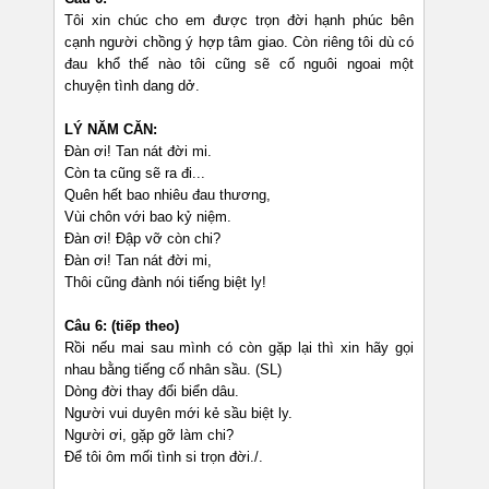
Tôi xin chúc cho em được trọn đời hạnh phúc bên
cạnh người chồng ý hợp tâm giao. Còn riêng tôi dù có
đau khổ thế nào tôi cũng sẽ cố nguôi ngoai một
chuyện tình dang dở.
LÝ NĂM CĂN:
Đàn ơi! Tan nát đời mi.
Còn ta cũng sẽ ra đi...
Quên hết bao nhiêu đau thương,
Vùi chôn với bao kỷ niệm.
Đàn ơi! Đập vỡ còn chi?
Đàn ơi! Tan nát đời mi,
Thôi cũng đành nói tiếng biệt ly!
Câu 6: (tiếp theo)
Rồi nếu mai sau mình có còn gặp lại thì xin hãy gọi
nhau bằng tiếng cố nhân sầu. (SL)
Dòng đời thay đổi biển dâu.
Người vui duyên mới kẻ sầu biệt ly.
Người ơi, gặp gỡ làm chi?
Để tôi ôm mối tình si trọn đời./.