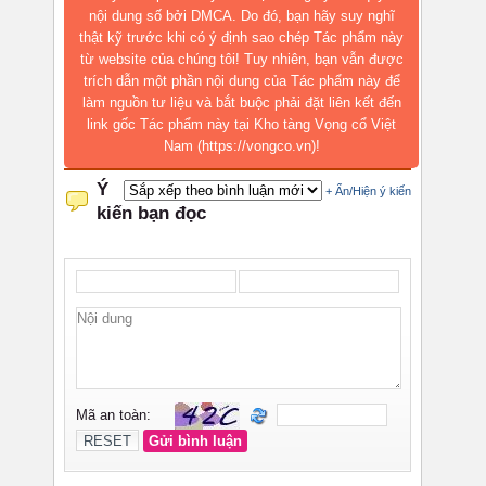
nội dung số bởi DMCA. Do đó, bạn hãy suy nghĩ
thật kỹ trước khi có ý định sao chép Tác phẩm này
từ website của chúng tôi! Tuy nhiên, bạn vẫn được
trích dẫn một phần nội dung của Tác phẩm này để
làm nguồn tư liệu và bắt buộc phải đặt liên kết đến
link gốc Tác phẩm này tại Kho tàng Vọng cổ Việt
Nam (https://vongco.vn)!