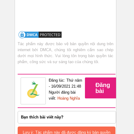
Tác phẩm này được bảo vệ bản quyền nội dung trên
internet bởi DMCA, chúng tôi nghiêm cấm sao chép
dưới mọi hình thức. Vui lòng tôn trọng bản quyền tác
phẩm, công sức và sự sáng tạo của chúng tôi.
Đăng lúc: Thứ năm
Đăng
- 16/09/2021 21:48
bài
Người đăng bài
viết:
Hoàng Nghĩa
Bạn thích bài viết này?
Lưu ý: Tác phẩm này đã được đăng ký bản quyền