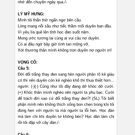
nhớ đến chuyện ngày qua./-
LÝ MỸ HƯNG:
Mình tôi thẩn thờ ngẩn ngơ bên cầu.
Lòng mang nỗi sầu như tiếc thầm mối duyên ban đầu.
Vì yêu lìa quê lên tỉnh học đàn suốt năm.
Mong ước tương lai cùng ai vui câu nợ duyên.
Có ai đâu ngờ bây giờ tình tan mộng vỡ,
Xót thương thân mình không trọn duyên nợ người ơi!
VỌNG CỔ:
Câu 5:
Đời đổi trắng thay đen sang hèn người phân rõ kẻ giàu
có thì nên duyên còn kẻ nghèo khổ thì thua thiệt hơn...
người. (-)(-) Cũng như tôi đây đang dở khóc dở cười.
(+) Khóc thân mình nghèo nên người ta phụ bạc. Cười
để trách đời sao cứ đổi trắng thay đen?! (SL) Tôi biết
phận mình nên không thích sống bon chen trong khi tôi
đúng hẹn với người ta mà người ta lỗi hẹn. Học đàn
mà làm chi khi duyên tơ không bén? Học đàn làm chi
rồi tôi đập vỡ cây đàn./-
Câu 6: