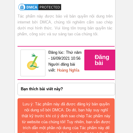
Tác phẩm này được bảo vệ bản quyền nội dung trên
internet bởi DMCA, chúng tôi nghiêm cấm sao chép
dưới mọi hình thức. Vui lòng tôn trọng bản quyền tác
phẩm, công sức và sự sáng tạo của chúng tôi.
Đăng lúc: Thứ năm
Đăng
- 16/09/2021 10:56
bài
Người đăng bài
viết:
Hoàng Nghĩa
Bạn thích bài viết này?
Lưu ý: Tác phẩm này đã được đăng ký bản quyền
nội dung số bởi DMCA. Do đó, bạn hãy suy nghĩ
thật kỹ trước khi có ý định sao chép Tác phẩm này
từ website của chúng tôi! Tuy nhiên, bạn vẫn được
trích dẫn một phần nội dung của Tác phẩm này để