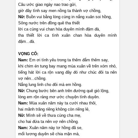
Câu ước giao ngày nao trao gửi,
giờ đây tình say men nồng ta thành vợ chồng,
Nữ:
Buồn vui bằng lòng cùng in nắng xuân soi hồng,
Sông nước trên đồng quê tha thiết
lời ca cùng vui chan hòa duyên mình đậm đà,
tha thiết lời ca tình xuân chan hòa duyên mình
đậm...đà.
VỌNG CỔ:
Nam:
Em ơi tình yêu trong ta thêm đắm thêm say,
khi chim én tung bay mang mùa xuân về trên xóm nhỏ,
tiếng hát lời ca rộn vang đây đó như chúc đôi ta nên
vợ nên...chồng.
Nắng lung linh cho đôi má em hồng.
Nữ:
Chung bước bên anh trên đường quê gió lộng,
lòng em rộn ràng mơ ước chuyện tình duyên.
Nam:
Mùa xuân năm này ta cưới nhau thôi,
hai mãnh trăng riêng không còn riêng lẻ,
Nữ:
Mình sẽ về thưa cùng cha mẹ,
cho hai đứa ta nên vợ nên chồng.
Nam:
Xuân năm này tơ hồng đã se,
mối lương duyên sẽ chia mặn mà,