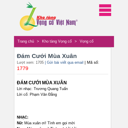
Trang chủ
>
Kho tàng Vọng cổ
>
Vọng cổ
Đám Cưới Mùa Xuân
| Mã số:
Lượt xem: 1705
| Gửi bài viết qua email
1779
ĐÁM CƯỚI MÙA XUÂN
Lời nhạc: Trương Quang Tuấn
Lời cổ: Phạm Văn Đằng
NHẠC:
Nữ:
Mùa xuân ơi! Tình em gọi mời