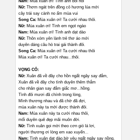
Nam:
Mùa xuân ơi! Tình anh bồi hồi
Nữ:
Thơm ngát trên đồng cỏ hương lúa mới
cây trái say cành no ấm mùa vui
Song Ca:
Mùa xuân ơi! Ta cưới nhau thôi.
Nữ:
Mùa xuân ơi! Tình em ngọt ngào
Nam:
Mùa xuân ơi! Tình anh dạt dào
Nữ:
Thôn xóm yên lành trẻ thơ áo mới
duyên dáng câu hò trai gái thành đôi.
Song Ca:
Mùa xuân ơi! Ta cưới nhau thôi
Mùa xuân ơi! Ta cưới nhau...thôi.
VỌNG CỔ:
Nữ:
Xuân đã về đây cho hồn ngất ngây say đắm,
Xuân đã về đây cho tình duyên thêm thắm
cho nhân gian say đắm giấc mơ...hồng.
Tình đôi mươi đã chính trong lòng,
Mình thương nhau và đã chờ đã đợi,
mùa xuân này ta mới được thành đôi.
Nam:
Mùa xuân này ta cưới nhau thôi,
mối duyên quê đẹp mãi muôn đời.
Nữ:
Tình xuân gọi mời theo cơn gió lá lơi,
người thương ơi lòng em xao xuyến...
Nam:
Tình xuân dạt dào,bờ yêu ngất ngây say nồng,