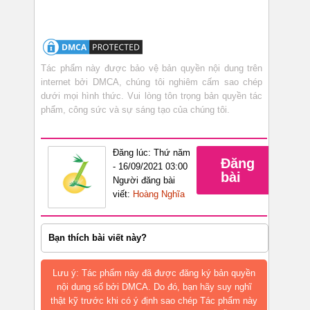
Tác phẩm này được bảo vệ bản quyền nội dung trên
internet bởi DMCA, chúng tôi nghiêm cấm sao chép
dưới mọi hình thức. Vui lòng tôn trọng bản quyền tác
phẩm, công sức và sự sáng tạo của chúng tôi.
Đăng lúc: Thứ năm
Đăng
- 16/09/2021 03:00
bài
Người đăng bài
viết:
Hoàng Nghĩa
Bạn thích bài viết này?
Lưu ý: Tác phẩm này đã được đăng ký bản quyền
nội dung số bởi DMCA. Do đó, bạn hãy suy nghĩ
thật kỹ trước khi có ý định sao chép Tác phẩm này