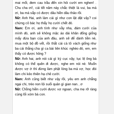
mai mối, đem cau trầu đến xin hỏi cưới em nghen! .
Chu cha ơi!, cái tết năm này chắc thiệt là vui, ba má
ơi, ba má sắp có được dâu hiền dâu thảo rồi.
Nữ:
Anh Hai, anh làm cái gì như con lật đật vậy? coi
chừng cô bác họ thấy họ cười chết đó.
Nam:
Em ơi, anh tính như vầy nha, đám cưới của
mình đó, anh sẽ không mặc áo dài khăn đống giống
mấy đứa bạn của anh đâu, anh sẽ để dành tiền nè,
mua một bộ đồ vết, rồi thắt cái cà tô vách giống như
ba cái thằng cha gì ca bài liên khúc nghèo đó, em, em
thấy có được hông ?
Nữ:
Anh hai, anh nói cái gì kỳ cục vậy, tục lệ ông bà
không có thể quên đi được, nghe em nói nè. Muốn
được vợ ớ thì đừng làm phật lòng ba má vợ, học đòi
làm chi kẻo thiên hạ chê cười.
Nam:
Anh cũng biết như vậy rồi, yêu em anh chẳng
ngại chi, trèo non lội suối quản gì gian nan...ơ
Nữ:
Chồng hiền cưới được vợ ngoan, cha mẹ rỡ ràng
cùng lối xóm bà con.