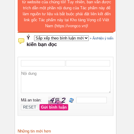
từ website của chúng tôi! Tuy nhiên, bạn vẫn được
trích dẫn một phần nội dung của Tác phẩm này để
làm nguồn tư liệu và bắt buộc phải đặt liên kết đến
link gốc Tác phẩm này tại Kho tàng Vọng cổ Việt
Nam (https://vongco.vn)!
Những tin mới hơn