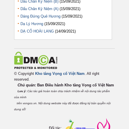
Dấu Chân Kỷ Niệm (B)
(15/09/2021)
Dấu Chân Kỷ Niệm (A)
(15/09/2021)
Dáng Đứng Quê Hương
(15/09/2021)
Dạ Lý Hương
(15/09/2021)
DẠ CỔ HOÀI LANG
(14/09/2021)
© Copyright
Kho tàng Vọng cổ Việt Nam
. All right
reserved.
Chủ quản:
Ban Điều hành Kho tàng Vọng cổ Việt
Nam
Lưu ý:
Các tác giả hoàn toàn chịu trách nhiệm về nội dung tác phẩm
của mình
trên vongco.vn. Nội dung website này đã được đăng ký bản quyền nội
dung số!
Đối tác: