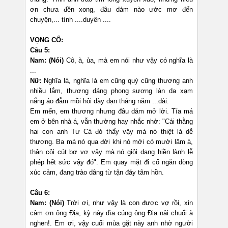
ơn chưa đền xong, đâu dám nào ước mơ đến
chuyện,... tình ....duyên ....
VỌNG CỔ:
Câu 5:
Nam:
(Nói)
Cô, à, ủa, mà em nói như vậy có nghĩa là
...
Nữ:
Nghĩa là, nghĩa là em cũng quý cũng thương anh
nhiều lắm, thương dáng phong sương làn da xạm
nắng áo đẫm mồi hôi dày dạn tháng năm ...dài.
Em mến, em thương nhưng đâu dám mở lời. Tía má
em ở bên nhà á, vẫn thường hay nhắc nhở: "Cái thằng
hai con anh Tư Cà đó thấy vậy mà nó thiệt là dễ
thương. Ba má nó qua đời khi nó mới có mười lăm à,
thân côi cút bơ vơ vậy mà nó giỏi dang hiền lành lễ
phép hết sức vậy đó". Em quay mặt đi cố ngăn dòng
xúc cảm, đang trào dâng từ tận đáy tâm hồn.
Câu 6:
Nam:
(Nói)
Trời ơi, như vậy là con được vợ rồi, xin
cảm ơn ông Địa, kỳ này dìa cúng ông Địa nải chuối à
nghen!. Em ơi, vậy cuối mùa gặt này anh nhờ người