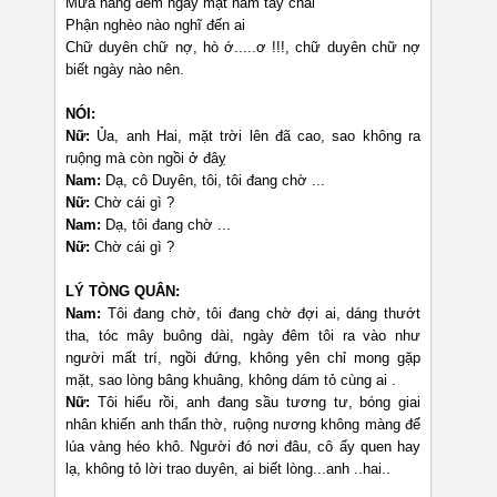
Mưa nắng đêm ngày mặt nám tay chai
Phận nghèo nào nghĩ đến ai
Chữ duyên chữ nợ, hò ớ.....ơ !!!, chữ duyên chữ nợ
biết ngày nào nên.
NÓI:
Nữ:
Ủa, anh Hai, mặt trời lên đã cao, sao không ra
ruộng mà còn ngồi ở đâỵ
Nam:
Dạ, cô Duyên, tôi, tôi đang chờ ...
Nữ:
Chờ cái gì ?
Nam:
Dạ, tôi đang chờ ...
Nữ:
Chờ cái gì ?
LÝ TÒNG QUÂN:
Nam:
Tôi đang chờ, tôi đang chờ đợi ai, dáng thướt
tha, tóc mây buông dài, ngày đêm tôi ra vào như
người mất trí, ngồi đứng, không yên chỉ mong gặp
mặt, sao lòng bâng khuâng, không dám tỏ cùng ai .
Nữ:
Tôi hiểu rồi, anh đang sầu tương tư, bóng giai
nhân khiến anh thẩn thờ, ruộng nương không màng để
lúa vàng héo khô. Người đó nơi đâu, cô ấy quen hay
lạ, không tỏ lời trao duyên, ai biết lòng...anh ..hai..