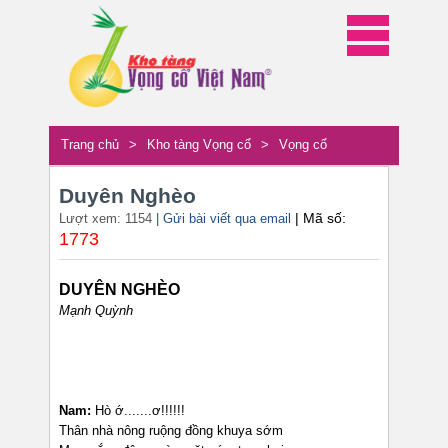
Trang chủ
>
Kho tàng Vọng cổ
>
Vọng cổ
Duyên Nghèo
| Mã số:
Lượt xem: 1154
| Gửi bài viết qua email
1773
DUYÊN NGHÈO
Mạnh Quỳnh
Nam:
Hò ớ.......ơ!!!!!!
Thân nhà nông ruộng đồng khuya sớm