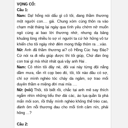
VỌNG CỔ:
Câu 1:
Nam:
Dạ! hổng nói dấu gì cô tôi, đang thầm thương
một người con.... gái. Chung xóm cùng thôn ra vào
chạm mặt tháng lại ngày qua tình yêu chớm nở muốn
ngỏ cùng ai bao lời thương nhớ, nhưng dạ bâng
khuâng lòng nhiều lo sợ vì người ta cứ hờ hững vô tư
khiến cho tôi ngày nhớ đêm mong thấp thỏm ra ...vào.
Nữ:
Anh đã thầm thương ai? cô Hồng Cúc hay Đàọ?
Cứ nói ra đi nếu giúp được thì tôi giúp, Chứ đàn ông
con trai gì mà nhút nhát quá vậy anh Hai .
Nam:
Cô nhìn tôi đây nè, đôi vai này từng đội nắng
dầm mưa, rắn rít cọp beo đó, tôi, tôi nào đâu có sợ,
chỉ sợ mình nghèo tóc cháy da ngâm, sợ trao mối
duyên thầm e miệng đời mai mỉa ....
Nữ:
(nói)
Thôi, tôi biết rồi, chắc tại anh mê say thích
ngắm nhìn những tiểu thơ đài các, áo lụa quần là phá
mấn môi son, rồi thấy mình nghèo không thể trèo cao,
đành ôm nỗi thương đau cho mối tình câm nín, phải
hông ...?
Câu 2: