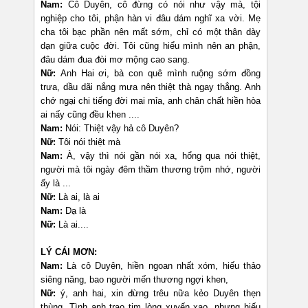
Nam:
Cô Duyên, cô đừng có nói như vậy mà, tội
nghiệp cho tôi, phận hàn vi đâu dám nghĩ xa vời. Mẹ
cha tôi bạc phần nên mất sớm, chỉ có một thân dày
dạn giữa cuộc đời. Tôi cũng hiểu mình nên an phận,
đâu dám đua đòi mơ mộng cao sang.
Nữ:
Anh Hai ơi, bà con quê mình ruộng sớm đồng
trưa, dầu dãi nắng mưa nên thiệt thà ngay thẳng. Anh
chớ ngại chi tiếng đời mai mỉa, anh chân chất hiền hòa
ai nấy cũng đều khen ....
Nam:
Nói: Thiệt vậy hả cô Duyên?
Nữ:
Tôi nói thiệt mà
Nam:
À, vậy thì nói gần nói xa, hổng qua nói thiệt,
người mà tôi ngày đêm thầm thương trộm nhớ, người
ấy là ...
Nữ:
Là ai, là ai
Nam:
Dạ là
Nữ:
Là ai....
LÝ CÁI MƠN:
Nam:
Là cô Duyên, hiền ngoan nhất xóm, hiếu thảo
siêng năng, bao người mến thương ngợi khen,
Nữ:
ý, anh hai, xin đừng trêu nữa kẻo Duyên thẹn
thùng. Tình anh trao tim lòng xuyến xao, nhưng hiếu