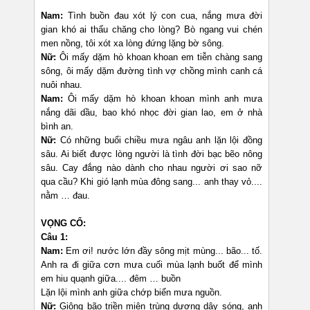
Nam:
Tình buồn đau xót lý con cua, nắng mưa đời
gian khó ai thấu chăng cho lòng? Bò ngang vui chén
men nồng, tôi xót xa lòng đứng lặng bờ sông.
Nữ:
Ôi mấy dặm hò khoan khoan em tiễn chàng sang
sông, ôi mấy dặm đường tình vợ chồng mình canh cá
nuôi nhau.
Nam:
Ôi mấy dặm hò khoan khoan mình anh mưa
nắng dãi dầu, bao khó nhọc đời gian lao, em ở nhà
bình an.
Nữ:
Có những buổi chiều mưa ngâu anh lặn lội đồng
sâu. Ai biết được lòng người là tình đời bạc bẽo nông
sâu. Cay đắng nào dành cho nhau người ơi sao nỡ
qua cầu? Khi gió lạnh mùa đông sang... anh thay vỏ....
nằm … đau.
VỌNG CỔ:
Câu 1:
Nam:
Em ơi! nước lớn đầy sông mịt mùng... bão... tố.
Anh ra đi giữa cơn mưa cuối mùa lạnh buốt để mình
em hiu quạnh giữa.... đêm … buồn
Lặn lội mình anh giữa chớp biển mưa nguồn.
Nữ:
Giông bão triền miên trùng dương dậy sóng, anh