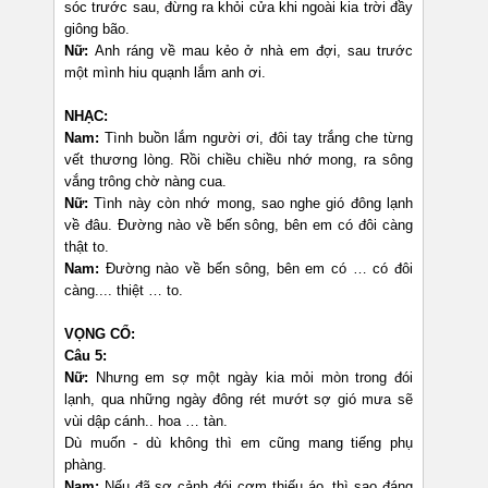
sóc trước sau, đừng ra khỏi cửa khi ngoài kia trời đầy
giông bão.
Nữ:
Anh ráng về mau kẻo ở nhà em đợi, sau trước
một mình hiu quạnh lắm anh ơi.
NHẠC:
Nam:
Tình buồn lắm người ơi, đôi tay trắng che từng
vết thương lòng. Rồi chiều chiều nhớ mong, ra sông
vắng trông chờ nàng cua.
Nữ:
Tình này còn nhớ mong, sao nghe gió đông lạnh
về đâu. Đường nào về bến sông, bên em có đôi càng
thật to.
Nam:
Đường nào về bến sông, bên em có … có đôi
càng.... thiệt … to.
VỌNG CỔ:
Câu 5:
Nữ:
Nhưng em sợ một ngày kia mỏi mòn trong đói
lạnh, qua những ngày đông rét mướt sợ gió mưa sẽ
vùi dập cánh.. hoa … tàn.
Dù muốn - dù không thì em cũng mang tiếng phụ
phàng.
Nam:
Nếu đã sợ cảnh đói cơm thiếu áo, thì sao đáng