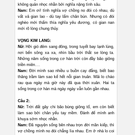
không quản nhọc nhằn bởi nghĩa nặng tình sâu.
Nam:
Em ơi! tình nghĩa vợ chồng no đói có nhau, dù
vất vả gian lao - dù tay lấm chân bùn. Nhưng có đói
nghèo mới thấm thía nghĩa yêu đương, có gian nan
mới rõ lòng chung thủy.
VỌNG KIM LANG:
Nữ:
Hỡi gió đêm sang đông, trong tuyết bay lạnh lùng,
nơi bến sông xa xa, nhìn bầu trời thắt se lòng ta.
Những năm sống trong cơ hàn trời còn đầy bão giông
triền miên….
Nam:
Đời mình sao nhiều u buồn cay đắng, biết bao
thăng trầm làm sao kể hết nỗi gian truân. Mãi lo cháo
rau qua ngày mà giờ này đã qua thời xuân. Hai ta
sống trong cơ hàn mà ngày ngày vẫn luôn gần nhau.
Câu 2:
.
Nữ:
Trời đất gây chi bão bùng giông tố, em còn biết
làm sao bởi chân yếu tay mềm. Đành để mình anh
khuya sớm nhọc nhằn.
Nam:
Đã nguyện sống bên nhau trọn đời mãn kiếp, thì
vợ chồng mình no đói chẳng lìa nhau. Em ở nhà lo coi