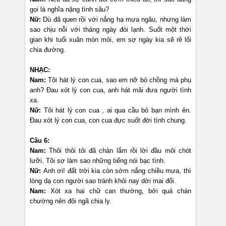
gọi là nghĩa nặng tình sâu?
Nữ:
Dù đã quen rồi với nắng hạ mưa ngâu, nhưng làm
sao chịu nỗi với tháng ngày đói lạnh. Suốt một thời
gian khi tuổi xuân mòn mỏi, em sợ ngày kia sẽ rẽ lối
chia đường.
NHẠC:
Nam:
Tôi hát lý con cua, sao em nỡ bỏ chồng mà phụ
anh? Đau xót lý con cua, anh hát mãi đưa người tình
xa.
Nữ:
Tôi hát lý con cua , ai qua cầu bỏ bạn mình ên.
Đau xót lý con cua, con cua đực suốt đời tình chung.
Câu 6:
Nam:
Thôi thôi tôi đã chán lắm rồi lời đầu môi chót
lưỡi. Tôi sợ làm sao những tiếng nói bạc tình.
Nữ:
Anh ơi! đất trời kia còn sớm nắng chiều mưa, thì
lòng dạ con người sao tránh khỏi nay dời mai đổi.
Nam:
Xót xa hai chữ can thường, bởi quá chán
chường nên đôi ngã chia ly.