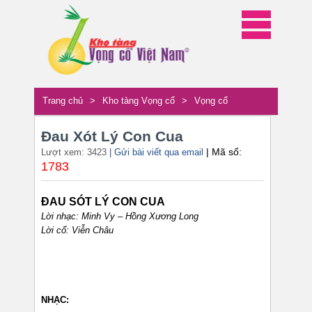
Trang chủ
>
Kho tàng Vọng cổ
>
Vọng cổ
Đau Xót Lý Con Cua
| Mã số:
Lượt xem: 3423
| Gửi bài viết qua email
1783
ĐAU SÓT LÝ CON CUA
Lời nhạc: Minh Vy – Hồng Xương Long
Lời cổ: Viễn Châu
NHẠC: