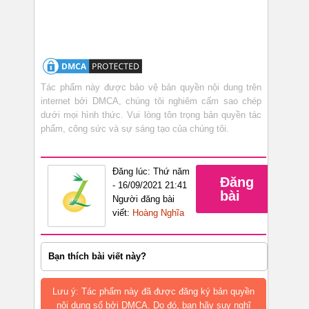
Tác phẩm này được bảo vệ bản quyền nội dung trên
internet bởi DMCA, chúng tôi nghiêm cấm sao chép
dưới mọi hình thức. Vui lòng tôn trọng bản quyền tác
phẩm, công sức và sự sáng tạo của chúng tôi.
Đăng lúc: Thứ năm
Đăng
- 16/09/2021 21:41
bài
Người đăng bài
viết:
Hoàng Nghĩa
Bạn thích bài viết này?
Lưu ý: Tác phẩm này đã được đăng ký bản quyền
nội dung số bởi DMCA. Do đó, bạn hãy suy nghĩ