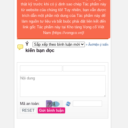
thật kỹ trước khi có ý định sao chép Tác phẩm này
từ website của chúng tôi! Tuy nhiên, bạn vẫn được
trích dẫn một phần nội dung của Tác phẩm này để
làm nguồn tư liệu và bắt buộc phải đặt liên kết đến
link gốc Tác phẩm này tại Kho tàng Vọng cổ Việt
Nam (https://vongco.vn)!