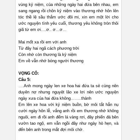
vùng kỷ niệm, của những ngày hai đứa bên nhau, em
sang ngang rồi chôn kỷ niệm vào thương nhớ hôn lên
tóc thề lệ sầu thắm ước đôi mi, xin em một lời cho
ước nguyện tình yêu cuối, thương yêu không tròn thôi
giã từ em ơi….ơ.. ơ…ơ…
Mai mốt xa rồi em với anh
Từ đây hai ngã cách phương trời
Còn nhớ còn thương là kỷ niệm
Em về vẫn nhớ bóng người thương
VỌNG CỔ:
Câu 5:
….Anh mong ngày len xe hoa hai đứa ta sẻ cùng nên
duyên nợ nhưng nguyệt lão xe lơi nên ước nguyện
ngày xưa của hai đứa không……..thành
Em lên xe hoa với kỷ niệm buồn, bờ môi tắt hẳn nụ
cười ngày hôn lễ, vắng anh rồi em thương nhớ không
nguôi, em đi rồi anh đếm lá vàng rơi, đây phiến đá bên
vườn tao ngộ, em vẫn ngồi đây như ngày hò hẹn, và
đến bên anh trong mắt đợi môi chờ.