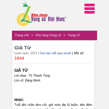
Trang chủ
>
Kho tàng Vọng cổ
>
Vọng cổ
Giã Từ
| Mã số:
Lượt xem: 1571
| Gửi bài viết qua email
1844
GIÃ TỪ
Lời nhạc: Tô Thanh Tùng
Lời cổ: Đăng Minh
NHẠC:
Tuổi đời chân đơn côi, gót mòn đại lộ buồn, đèn đêm