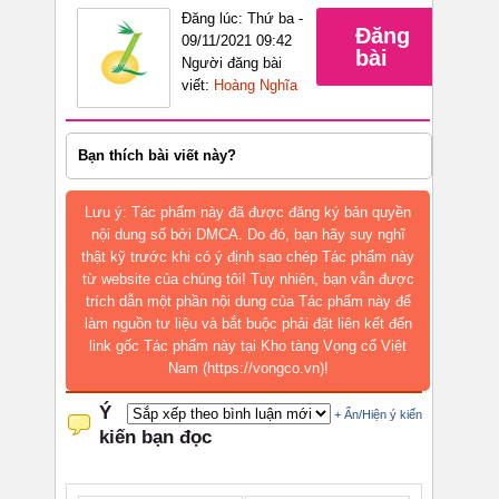
Đăng lúc: Thứ ba -
Đăng
09/11/2021 09:42
bài
Người đăng bài
viết:
Hoàng Nghĩa
Bạn thích bài viết này?
Lưu ý: Tác phẩm này đã được đăng ký bản quyền
nội dung số bởi DMCA. Do đó, bạn hãy suy nghĩ
thật kỹ trước khi có ý định sao chép Tác phẩm này
từ website của chúng tôi! Tuy nhiên, bạn vẫn được
trích dẫn một phần nội dung của Tác phẩm này để
làm nguồn tư liệu và bắt buộc phải đặt liên kết đến
link gốc Tác phẩm này tại Kho tàng Vọng cổ Việt
Nam (https://vongco.vn)!