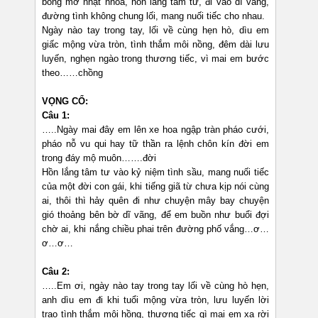
bóng mờ nhạt nhòa, hồn lắng tâm tư, đi vào dĩ vãng,
đường tình không chung lối, mang nuối tiếc cho nhau.
Ngày nào tay trong tay, lối về cùng hẹn hò, dìu em
giấc mộng vừa tròn, tình thắm môi nồng, đêm dài lưu
luyến, nghẹn ngào trong thương tiếc, vì mai em bước
theo……chồng
VỌNG CỔ:
Câu 1:
…..Ngày mai đây em lên xe hoa ngập tràn pháo cưới,
pháo nỗ vu qui hay tữ thần ra lệnh chôn kín đời em
trong đáy mộ muôn…….đời
Hồn lắng tâm tư vào kỷ niệm tình sầu, mang nuối tiếc
của một đời con gái, khi tiếng giã từ chưa kịp nói cùng
ai, thôi thì hảy quên đi như chuyện mây bay chuyện
gió thoảng bên bờ dĩ vãng, để em buồn như buổi đợi
chờ ai, khi nắng chiều phai trên đường phố vắng…ơ…
ơ…ơ…
Câu 2:
…..Em ơi, ngày nào tay trong tay lối về cùng hò hẹn,
anh dìu em đi khi tuổi mộng vừa tròn, lưu luyến lời
trao tình thắm môi hồng, thương tiếc gì mai em xa rời