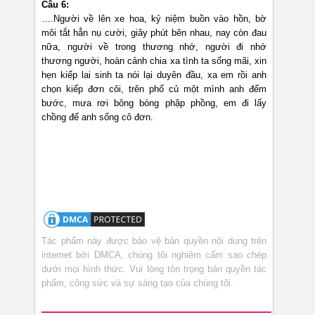
Câu 6:
….Người về lên xe hoa, kỷ niệm buồn vào hồn, bờ
môi tắt hẳn nụ cười, giây phút bên nhau, nay còn đau
nữa, người về trong thương nhớ, người đi nhớ
thương người, hoàn cảnh chia xa tình ta sống mãi, xin
hẹn kiếp lai sinh ta nói lại duyên đầu, xa em rồi anh
chọn kiếp đơn côi, trên phố củ một mình anh đếm
bước, mưa rơi bông bóng phập phồng, em đi lấy
chồng để anh sống cô đơn.
Tác phẩm này được bảo vệ bản quyền nội dung trên
internet bởi DMCA, chúng tôi nghiêm cấm sao chép
dưới mọi hình thức. Vui lòng tôn trọng bản quyền tác
phẩm, công sức và sự sáng tạo của chúng tôi.