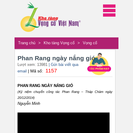
Trang chủ
>
Kho tàng Vọng cổ
>
Vọng cổ
Phan Rang ngày nắng gió
Lượt xem: 13981
| Gửi bài viết qua
1157
| Mã số:
email
PHAN RANG NGÀY NẮNG GIÓ
(Kỷ niệm chuyến công tác Phan Rang – Tháp Chàm ngày
20/12/2014)
Nguyễn Minh