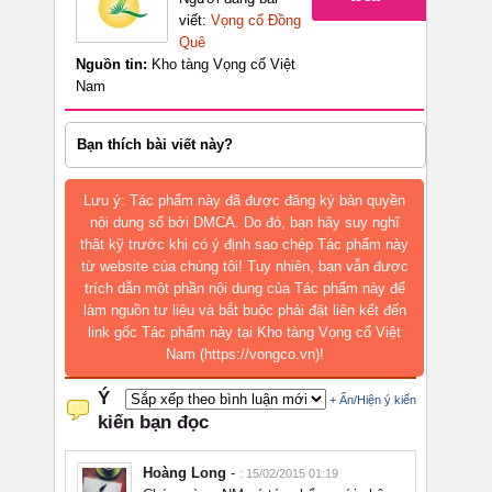
viết:
Vọng cổ Đồng
Quê
Nguồn tin:
Kho tàng Vọng cổ Việt
Nam
Bạn thích bài viết này?
Lưu ý: Tác phẩm này đã được đăng ký bản quyền
nội dung số bởi DMCA. Do đó, bạn hãy suy nghĩ
thật kỹ trước khi có ý định sao chép Tác phẩm này
từ website của chúng tôi! Tuy nhiên, bạn vẫn được
trích dẫn một phần nội dung của Tác phẩm này để
làm nguồn tư liệu và bắt buộc phải đặt liên kết đến
link gốc Tác phẩm này tại Kho tàng Vọng cổ Việt
Nam (https://vongco.vn)!