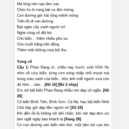
Mà lòng nôn nao làm sao
Chim líu lo vang bài ca đón mừng.
Con đường giờ trải rộng mênh mông
Trên lối đi ven đường
Bạt ngàn cây xanh người ơi!
Nghe sóng xô đôi bờ
Cho biển… thêm nhiều phù sa.
Cho muối trắng trên đồng
Thêm mãi những mùa bội thu.
Vọng cổ
Câu 1:
Phan Rang ơi, chiều nay trước vịnh Vĩnh Hy
nhìn về cửa biển, từng cơn sóng nhấp nhô mượt mà
trong màu xanh của biển...như ánh mắt người xưa còn
đó hôm....nào....
[Hò 16] [Bỏ 2 nhịp]
Em nói bãi biển Phan Rang nhiều nơi đẹp vô ngần
. [Hò
20]
Có biển Bình Tiên, Bình Sơn, Cà Ná, hay bãi biển Ninh
Chữ bây giờ đẹp lắm người ơi!
[Xê 24]
Khi đến rồi là không nỡ dời chân, bởi nét đẹp đơn sơ
làm ngất ngây bao khách lạ
[Xang 28]
Có con đường ven biển nên thơ, một bên núi cao ôm