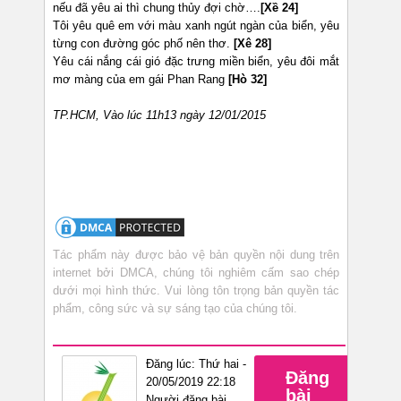
nếu đã yêu ai thì chung thủy đợi chờ….
[Xề 24]
Tôi yêu quê em với màu xanh ngút ngàn của biển, yêu
từng con đường góc phố nên thơ.
[Xê 28]
Yêu cái nắng cái gió đặc trưng miền biển, yêu đôi mắt
mơ màng của em gái Phan Rang
[Hò 32]
TP.HCM, Vào lúc 11h13 ngày 12/01/2015
Tác phẩm này được bảo vệ bản quyền nội dung trên
internet bởi DMCA, chúng tôi nghiêm cấm sao chép
dưới mọi hình thức. Vui lòng tôn trọng bản quyền tác
phẩm, công sức và sự sáng tạo của chúng tôi.
Đăng lúc: Thứ hai -
Đăng
20/05/2019 22:18
bài
Người đăng bài