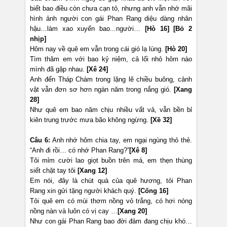
biết bao điều còn chưa cạn tỏ, nhưng anh vẫn nhớ mãi
hình ảnh người con gái Phan Rang diệu dàng nhân
hậu…làm xao xuyến bao...người…
[Hò 16] [Bỏ 2
nhịp]
Hôm nay về quê em vẫn trong cái gió lạ lùng.
[Hò 20]
Tìm thăm em với bao kỷ niệm, cả lối nhỏ hôm nào
mình đã gặp nhau.
[Xê 24]
Anh đến Tháp Chàm trong lặng lẽ chiều buông, cảnh
vật vẫn đơn sơ hơn ngàn năm trong nắng gió.
[Xang
28]
Như quê em bao năm chịu nhiều vất vả, vẫn bền bỉ
kiên trung trước mưa bão không ngừng.
[Xề 32]
Câu 6:
Anh nhớ hôm chia tay, em ngại ngùng thỏ thẻ.
“Anh đi rồi… có nhớ Phan Rang?”
[Xê 8]
Tôi mỉm cười lao giọt buồn trên má, em thẹn thùng
siết chặt tay tôi
[Xang 12]
Em nói, đây là chút quà của quê hương, tỏi Phan
Rang xin gửi tặng người khách quý.
[Cống 16]
Tỏi quê em có mùi thơm nồng vỏ trắng, có hơi nóng
nồng nàn và luôn có vị cay …
[Xang 20]
Như con gái Phan Rang bao đời đảm đang chịu khó…