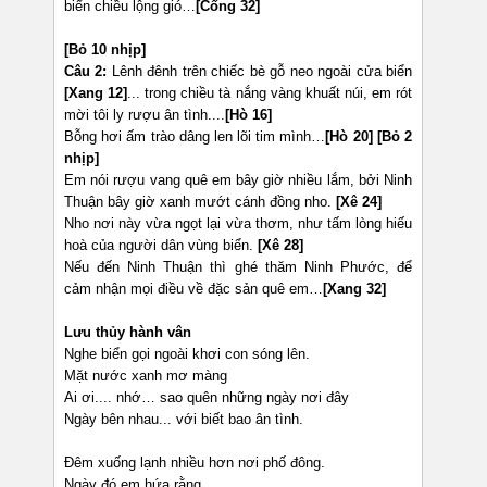
biển chiều lộng gió…
[Cống 32]
[Bỏ 10 nhịp]
Câu 2:
Lênh đênh trên chiếc bè gỗ neo ngoài cửa biển
[Xang 12]
... trong chiều tà nắng vàng khuất núi, em rót
mời tôi ly rượu ân tình....
[Hò 16]
Bỗng hơi ấm trào dâng len lõi tim mình…
[Hò 20] [Bỏ 2
nhịp]
Em nói rượu vang quê em bây giờ nhiều lắm, bởi Ninh
Thuận bây giờ xanh mướt cánh đồng nho.
[Xê 24]
Nho nơi này vừa ngọt lại vừa thơm, như tấm lòng hiếu
hoà của người dân vùng biển.
[Xê 28]
Nếu đến Ninh Thuận thì ghé thăm Ninh Phước, để
cảm nhận mọi điều về đặc sản quê em…
[Xang 32]
Lưu thủy hành vân
Nghe biển gọi ngoài khơi con sóng lên.
Mặt nước xanh mơ màng
Ai ơi.... nhớ… sao quên những ngày nơi đây
Ngày bên nhau... với biết bao ân tình.
Đêm xuống lạnh nhiều hơn nơi phố đông.
Ngày đó em hứa rằng.