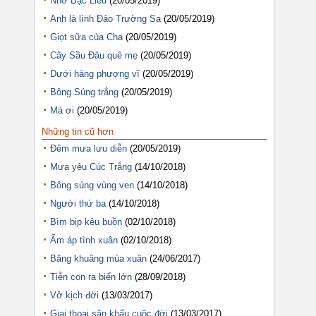
Nhớ Bạc Liêu
(20/05/2019)
Anh là lính Đảo Trường Sa
(20/05/2019)
Giọt sữa của Cha
(20/05/2019)
Cây Sầu Đâu quê mẹ
(20/05/2019)
Dưới hàng phượng vĩ
(20/05/2019)
Bông Súng trắng
(20/05/2019)
Má ơi
(20/05/2019)
Những tin cũ hơn
Đêm mưa lưu diễn
(20/05/2019)
Mưa yêu Cúc Trắng
(14/10/2018)
Bông súng vùng ven
(14/10/2018)
Người thứ ba
(14/10/2018)
Bìm bịp kêu buồn
(02/10/2018)
Ấm áp tình xuân
(02/10/2018)
Bâng khuâng mùa xuân
(24/06/2017)
Tiễn con ra biển lớn
(28/09/2018)
Vở kịch đời
(13/03/2017)
Giai thoại sân khấu cuộc đời
(13/03/2017)