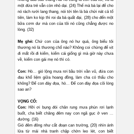
một đứa trẻ vẫn còn nhỏ dại. (24) Thế mà bà lại để cho
nó rách rưới lang thang, nói tới tên là bà chửi nát cả tổ
tiên, làm ko kịp thì roi da bà quất đại, (28) cho đến một
bữa cơm dư mà con của tôi nó cũng chẳng được no
lòng. (32)
Mẹ ghẻ:
Chứ con của ông nó hư quá, ông biểu tôi
thương nó là thương chổ nào? Không coi chừng để vịt
đi mất rồi đi kiếm, kiếm cái giống gì mà giờ này chưa
về, kiếm con gái mẹ nó thì có.
Con:
Hò… gió lộng mưa rơi bầu trời vần vũ, đứa con
đau khổ liệm giữa hoang đồng, làm cha có thấu cho
không? Để con đày đọa, hò… Để con đày đọa cõi lòng
sao an?
VỌNG CỔ:
Con:
Hỡi ơi bụng đói chân rung mưa phùn rơi lạnh
buốt, cha biết chăng đêm nay con ngã gục ở ven …
đường. (16)
Gió đêm đông như cắt đoạn can trường, (20) nhìn ánh
lửa từ mái nhà tranh chập chờn leo lét, con biết