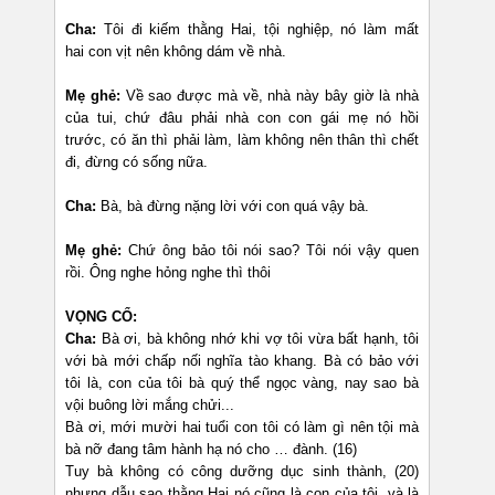
Cha:
Tôi đi kiếm thằng Hai, tội nghiệp, nó làm mất
hai con vịt nên không dám về nhà.
Mẹ ghẻ:
Về sao được mà về, nhà này bây giờ là nhà
của tui, chứ đâu phải nhà con con gái mẹ nó hồi
trước, có ăn thì phải làm, làm không nên thân thì chết
đi, đừng có sống nữa.
Cha:
Bà, bà đừng nặng lời với con quá vậy bà.
Mẹ ghẻ:
Chứ ông bảo tôi nói sao? Tôi nói vậy quen
rồi. Ông nghe hỏng nghe thì thôi
VỌNG CỔ:
Cha:
Bà ơi, bà không nhớ khi vợ tôi vừa bất hạnh, tôi
với bà mới chấp nối nghĩa tào khang. Bà có bảo với
tôi là, con của tôi bà quý thể ngọc vàng, nay sao bà
vội buông lời mắng chửi...
Bà ơi, mới mười hai tuổi con tôi có làm gì nên tội mà
bà nỡ đang tâm hành hạ nó cho … đành. (16)
Tuy bà không có công dưỡng dục sinh thành, (20)
nhưng dẫu sao thằng Hai nó cũng là con của tôi, và là