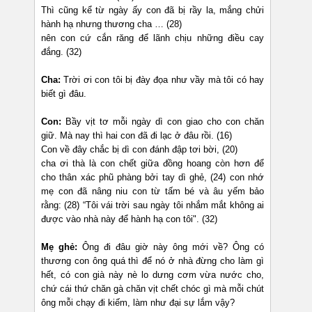
Thì cũng kể từ ngày ấy con đã bị rầy la, mắng chửi
hành hạ nhưng thương cha … (28)
nên con cứ cắn răng để lãnh chịu những điều cay
đắng. (32)
Cha:
Trời ơi con tôi bị đày đọa như vầy mà tôi có hay
biết gì đâu.
Con:
Bầy vịt tơ mỗi ngày dì con giao cho con chăn
giữ. Mà nay thì hai con đã đi lạc ở đâu rồi. (16)
Con về đây chắc bị dì con đánh đập tơi bời, (20)
cha ơi thà là con chết giữa đồng hoang còn hơn để
cho thân xác phũ phàng bởi tay dì ghẻ, (24) con nhớ
mẹ con đã nâng niu con từ tấm bé và âu yếm bảo
rằng: (28) “Tôi vái trời sau ngày tôi nhắm mắt không ai
được vào nhà này để hành hạ con tôi". (32)
Mẹ ghẻ:
Ông đi đâu giờ này ông mới về? Ông có
thương con ông quá thì để nó ở nhà đừng cho làm gì
hết, có con già này nè lo dưng cơm vừa nước cho,
chứ cái thứ chăn gà chăn vịt chết chóc gì mà mỗi chút
ông mỗi chạy đi kiếm, làm như đại sự lắm vậy?