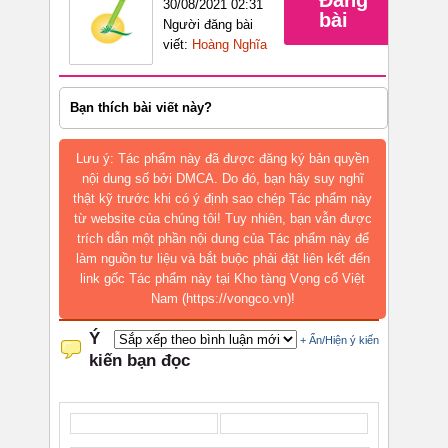
Đăng
30/08/2021 02:31
bài
Người đăng bài
viết:
Hoàng Nghĩa
Bạn thích bài viết này?
Lưu ý: Tác phẩm này đã được đăng ký bản quyền
nội dung số bởi DMCA. Do đó, bạn hãy suy nghĩ
thật kỹ trước khi có ý định sao chép Tác phẩm này
từ website của chúng tôi! Tuy nhiên, bạn vẫn được
trích dẫn một phần nội dung của Tác phẩm này để
làm nguồn tư liệu và bắt buộc phải đặt liên kết đến
link gốc Tác phẩm này tại Kho tàng Vọng cổ Việt
Nam (https://vongco.vn)!