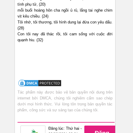
tình phụ tử, (20)
mỗi buổi hoàng hôn cha ngồi ủ rủ, lắng tai nghe chim
vịt kêu chiều. (24)
Tôi nhớ, tôi thương, tôi hình dung lại đứa con yêu dấu.
(28)
Con tôi nay đã thác rồi, tôi cam sống với cuộc đời
quạnh hiu. (32)
Tác phẩm này được bảo vệ bản quyền nội dung trên
internet bởi DMCA, chúng tôi nghiêm cấm sao chép
dưới mọi hình thức. Vui lòng tôn trọng bản quyền tác
phẩm, công sức và sự sáng tạo của chúng tôi.
Đăng lúc: Thứ hai -