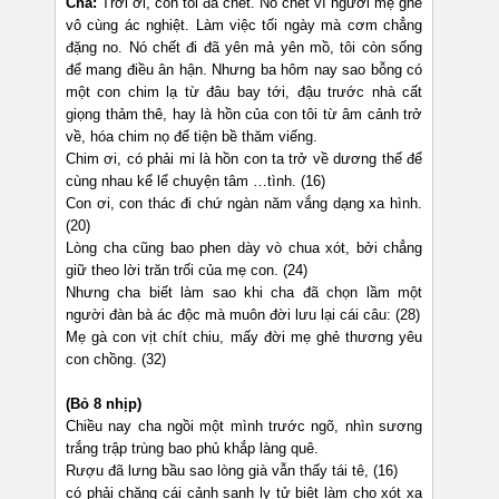
Cha:
Trời ơi, con tôi đã chết. Nó chết vì người mẹ ghẻ
vô cùng ác nghiệt. Làm việc tối ngày mà cơm chẳng
đặng no. Nó chết đi đã yên mả yên mồ, tôi còn sống
để mang điều ân hận. Nhưng ba hôm nay sao bỗng có
một con chim lạ từ đâu bay tới, đậu trước nhà cất
giọng thảm thê, hay là hồn của con tôi từ âm cảnh trở
về, hóa chim nọ để tiện bề thăm viếng.
Chim ơi, có phải mi là hồn con ta trở về dương thế để
cùng nhau kể lể chuyện tâm …tình. (16)
Con ơi, con thác đi chứ ngàn năm vắng dạng xa hình.
(20)
Lòng cha cũng bao phen dày vò chua xót, bởi chẳng
giữ theo lời trăn trối của mẹ con. (24)
Nhưng cha biết làm sao khi cha đã chọn lầm một
người đàn bà ác độc mà muôn đời lưu lại cái câu: (28)
Mẹ gà con vịt chít chiu, mấy đời mẹ ghẻ thương yêu
con chồng. (32)
(Bỏ 8 nhịp)
Chiều nay cha ngồi một mình trước ngõ, nhìn sương
trắng trập trùng bao phủ khắp làng quê.
Rượu đã lưng bầu sao lòng già vẫn thấy tái tê, (16)
có phải chăng cái cảnh sanh ly tử biệt làm cho xót xa