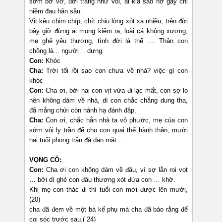
sớm bơ vơ, đời trắng như vôi, ai kia sao nỡ gây chi
niềm đau hận sầu.
Vịt kêu chim chíp, chít chiu lòng xót xa nhiều, trên đời
bây giờ đừng ai mong kiếm ra, loài cá không xương,
mẹ ghẻ yêu thương, tình đời là thế …. Thân con
chồng là .. người …dưng.
Con:
Khóc
Cha:
Trời tối rồi sao con chưa về nhà? việc gì con
khóc
Con:
Cha ơi, bởi hai con vịt vừa đi lạc mất, con sợ lo
nên không dám về nhà, dì con chắc chẳng dung tha,
đã mắng chửi còn hành hạ đánh đập.
Cha:
Con ơi, chắc hẳn nhà ta vô phước, mẹ của con
sớm vội ly trần để cho con quại thể hành thân, mười
hai tuổi phong trần đà dạn mặt…
VỌNG CỔ:
Con:
Cha ơi con không dám về đâu, vì sợ lằn roi vọt
… bởi dì ghẻ con đâu thương xót đứa con … khờ.
Khi mẹ con thác đi thì tuổi con mới được lên mười,
(20)
cha đã đem về một bà kế phụ mà cha đã bảo rằng để
coi sóc trước sau.( 24)