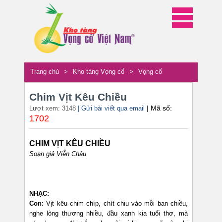
Trang chủ
>
Kho tàng Vọng cổ
>
Vọng cổ
Chim Vịt Kêu Chiều
| Mã số:
Lượt xem: 3148
| Gửi bài viết qua email
1702
CHIM VỊT KÊU CHIỀU
Soạn giả Viễn Châu
NHẠC:
Con:
Vịt kêu chim chíp, chít chiu vào mỗi ban chiều,
nghe lòng thương nhiều, đầu xanh kia tuổi thơ, mà