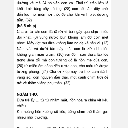
đường về mà 24 nó vẫn còn xa. Thôi thì trên lớp lá
khô dưới tàng cây cổ thụ, (28) con sẽ nằm đây chờ
đến lúc mỏi mòn hơi thở, để chờ khi vĩnh biệt dương
trần. (32)
(bỏ 5 nhịp)
Cha ơi tứ chi con đã rã rời vì ba ngày qua chịu nhiều
đói khát, (8) vũng nước bùn không làm đỡ cơn mệt
nhọc. Mấy đọt rau dừa không làm no dạ kẻ hàn vi. (12)
Nằm vất vả dưới tàn cây mắt con lờ đờ nhìn lên
không gian màu u ám, (16) vài đóm sao thưa lập lòe
trong đêm tối mà con tưởng đó là hồn mẹ của con,
(20) từ miền âm cảnh đến rước con, cho mẫu tử được
tương phùng. (24) Cha ơi kiếp này trẻ thơ cam đành
vắng số, con nguyện đầu thai, một cánh chim trời để
trở về thăm viếng phụ thân. (32)
NGÂM THƠ:
Đứa trẻ ấy … từ từ nhắm mắt, hồn hóa ra chim vịt kêu
chiều.
Khi hoàng hôn xuống cô liêu, tiếng chim thê thảm gợi
nhiều nhớ thương.