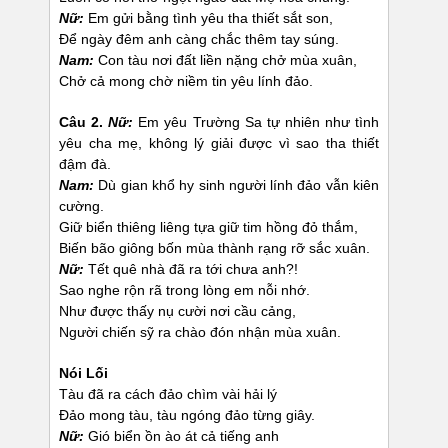
Nữ:
Em gửi bằng tình yêu tha thiết sắt son,
Để ngày đêm anh càng chắc thêm tay súng.
Nam:
Con tàu nơi đất liền nặng chở mùa xuân,
Chở cả mong chờ niềm tin yêu lính đảo.
Câu 2.
Nữ:
Em yêu Trường Sa tự nhiên như tình
yêu cha mẹ, không lý giải được vì sao tha thiết
đậm đà.
Nam:
Dù gian khổ hy sinh người lính đảo vẫn kiên
cường.
Giữ biển thiêng liêng tựa giữ tim hồng đỏ thắm,
Biến bão giông bốn mùa thành rạng rỡ sắc xuân.
Nữ:
Tết quê nhà đã ra tới chưa anh?!
Sao nghe rộn rã trong lòng em nỗi nhớ.
Như được thấy nụ cười nơi cầu cảng,
Người chiến sỹ ra chào đón nhận mùa xuân.
Nói Lối
Tàu đã ra cách đảo chìm vài hải lý
Đảo mong tàu, tàu ngóng đảo từng giây.
Nữ:
Gió biển ồn ào át cả tiếng anh