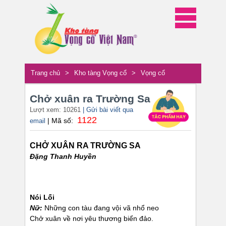
Trang chủ
>
Kho tàng Vọng cổ
>
Vọng cổ
Chở xuân ra Trường Sa
Lượt xem: 10261
| Gửi bài viết qua
1122
| Mã số:
email
CHỞ XUÂN RA TRƯỜNG SA
Đặng Thanh Huyền
Nói Lối
Nữ:
Những con tàu đang vội vã nhổ neo
Chở xuân về nơi yêu thương biển đảo.