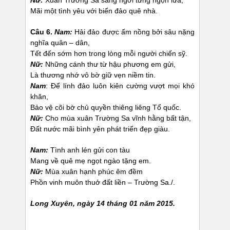
Nữ:
Xuân Trường Sa sáng ngời từng ngọn lửa,
Mãi một tình yêu với biển đảo quê nhà.
Câu 6.
Nam:
Hải đảo được ấm nồng bởi sâu nặng
nghĩa quân – dân,
Tết đến sớm hơn trong lòng mỗi người chiến sỹ.
Nữ:
Những cánh thư từ hậu phương em gửi,
Là thương nhớ vô bờ giữ vẹn niềm tin.
Nam
: Để lính đảo luôn kiên cường vượt mọi khó
khăn,
Bảo vệ cõi bờ chủ quyền thiêng liêng Tổ quốc.
Nữ:
Cho mùa xuân Trường Sa vĩnh hằng bất tận,
Đất nước mãi bình yên phát triển đẹp giàu.
Nam
:
Tình anh lén gửi con tàu
Mang về quê mẹ ngọt ngào tặng em.
Nữ:
Mùa xuân hạnh phúc êm đềm
Phồn vinh muôn thuở đất liền – Trường Sa./.
Long Xuyên, ngày 14 tháng 01 năm 2015.