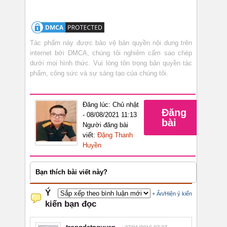
Tác phẩm này được bảo vệ bản quyền nội dung trên
internet bởi DMCA, chúng tôi nghiêm cấm sao chép
dưới mọi hình thức. Vui lòng tôn trọng bản quyền tác
phẩm, công sức và sự sáng tạo của chúng tôi.
Đăng lúc: Chủ nhật
Đăng
- 08/08/2021 11:13
bài
Người đăng bài
viết:
Đặng Thanh
Huyền
Bạn thích bài viết này?