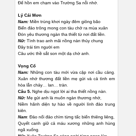
Để hồn em chạm vào Trường Sa nỗi nhớ.
Lý Cái Mơn
Nam:
Miền trùng khơi ngày đêm giông bão
Biển đảo trông mong con tàu chở ra mùa xuân
Đón yêu thương ngàn tha thiết từ nơi đất liền.
Nữ:
Tình trao anh mãi nồng nàn thủy chung
Đây trái tim người em
Câu ước thề sắt son một dạ chờ anh.
Vọng Cổ
Nam:
Những con tàu mới vừa cập nơi cầu cảng.
Xuân nhớ thương đất liền mẹ gửi và cả tình em
hòa lẫn chảy… lan… tràn.
Câu 5.
Nghe dịu ngọt lời ai tha thiết nồng nàn.
Nữ:
Mẹ gửi anh là muôn ngàn thương nhớ,
Niềm hãnh diện tự hào về người lính đảo trung
kiên.
Nam
: Đảo nổi đảo chìm từng tấc biển thiêng liêng,
Quyết canh giữ cả máu xương những anh hùng
ngã xuống.