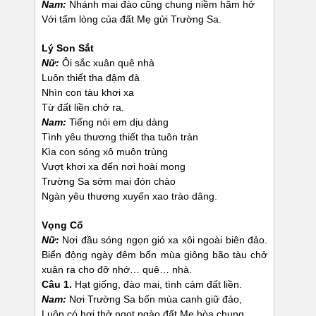
Nam:
Nhánh mai đào cũng chung niềm hăm hở
Với tấm lòng của đất Mẹ gửi Trường Sa.
Lý Son Sắt
Nữ:
Ôi sắc xuân quê nhà
Luôn thiết tha đậm đà
Nhìn con tàu khơi xa
Từ đất liền chở ra.
Nam
:
Tiếng nói em dịu dàng
Tình yêu thương thiết tha tuôn tràn
Kìa con sóng xô muôn trùng
Vượt khơi xa đến nơi hoài mong
Trường Sa sớm mai đón chào
Ngàn yêu thương xuyến xao trào dâng.
Vọng Cổ
Nữ:
Nơi đầu sóng ngọn gió xa xôi ngoài biên đảo.
Biển động ngày đêm bốn mùa giông bão tàu chở
xuân ra cho đỡ nhớ… quê… nhà.
Câu 1.
Hạt giống, đào mai, tình cảm đất liền.
Nam:
Nơi Trường Sa bốn mùa canh giữ đảo,
Luôn có hơi thở ngọt ngào đất Mẹ hòa chung.