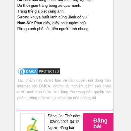
Dù thời gian trăng bóng xế qua mành.
Trăng thề giã biệt cùng anh.
Sương khuya buốt lạnh cũng đành cố vui
Nam-Nữ:
Phút giây, giây phút ngậm ngùi
Rừng xanh phố núi, tiễn người tình chung.
Tác phẩm này được bảo vệ bản quyền nội dung trên
internet bởi DMCA, chúng tôi nghiêm cấm sao chép
dưới mọi hình thức. Vui lòng tôn trọng bản quyền tác
phẩm, công sức và sự sáng tạo của chúng tôi.
Đăng lúc: Thứ năm
Đăng
- 02/09/2021 04:12
bài
Người đăng bài