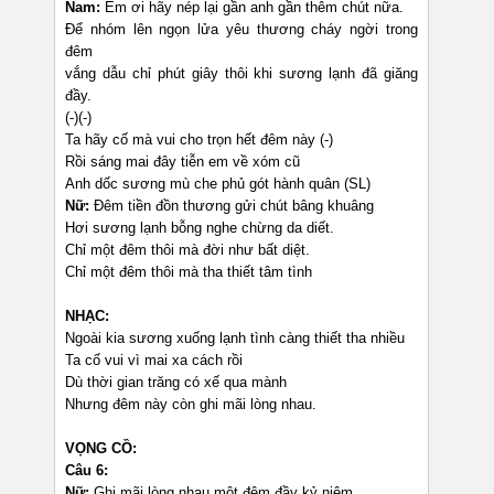
Nam:
Em ơi hãy nép lại gần anh gần thêm chút nữa.
Để nhóm lên ngọn lửa yêu thương cháy ngời trong
đêm
vắng dẫu chỉ phút giây thôi khi sương lạnh đã giăng
đầy.
(-)(-)
Ta hãy cố mà vui cho trọn hết đêm này (-)
Rồi sáng mai đây tiễn em về xóm cũ
Anh dốc sương mù che phủ gót hành quân (SL)
Nữ:
Đêm tiền đồn thương gửi chút bâng khuâng
Hơi sương lạnh bỗng nghe chừng da diết.
Chỉ một đêm thôi mà đời như bất diệt.
Chỉ một đêm thôi mà tha thiết tâm tình
NHẠC:
Ngoài kia sương xuống lạnh tình càng thiết tha nhiều
Ta cố vui vì mai xa cách rồi
Dù thời gian trăng có xế qua mành
Nhưng đêm này còn ghi mãi lòng nhau.
VỌNG CỒ:
Câu 6:
Nữ:
Ghi mãi lòng nhau một đêm đầy kỷ niệm