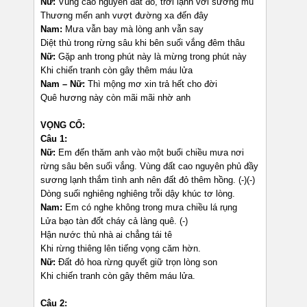
Nữ:
Vùng cao nguyên đất đỏ, trời lạnh với sương mù
Thương mến anh vượt đường xa đến đây
Nam:
Mưa vẫn bay mà lòng anh vẫn say
Diệt thù trong rừng sâu khi bên suối vắng đêm thâu
Nữ:
Gặp anh trong phút này là mừng trong phút này
Khi chiến tranh còn gây thêm máu lửa
Nam – Nữ:
Thì mộng mơ xin trả hết cho đời
Quê hương này còn mãi mãi nhờ anh
VỌNG CỔ:
Câu 1:
Nữ:
Em đến thăm anh vào một buổi chiều mưa nơi
rừng sâu bên suối vắng. Vùng đất cao nguyên phủ đầy
sương lạnh thắm tình anh nên đất đỏ thêm hồng. (-)(-)
Dòng suối nghiêng nghiêng trỗi dậy khúc tơ lòng.
Nam:
Em có nghe không trong mưa chiều lá rụng
Lửa bạo tàn đốt cháy cả làng quê. (-)
Hận nước thù nhà ai chẳng tái tê
Khi rừng thiêng lên tiếng vọng căm hờn.
Nữ:
Đất đỏ hoa rừng quyết giữ trọn lòng son
Khi chiến tranh còn gây thêm máu lửa.
Câu 2: