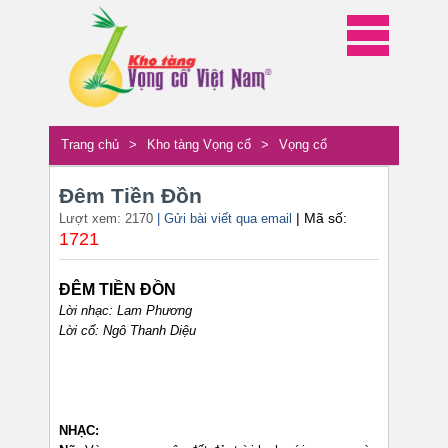
Trang chủ
>
Kho tàng Vọng cổ
>
Vọng cổ
Đêm Tiền Đồn
| Mã số:
Lượt xem: 2170
| Gửi bài viết qua email
1721
ĐÊM TIỀN ĐỒN
Lời nhạc: Lam Phương
Lời cổ: Ngô Thanh Diệu
NHẠC: