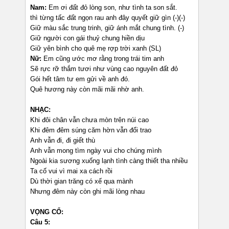
Nam:
Em ơi đất đỏ lòng son, như tình ta son sắt.
thì từng tấc đất ngọn rau anh đây quyết giữ gìn (-)(-)
Giữ màu sắc trung trinh, giữ ánh mắt chung tình. (-)
Giữ người con gái thuỷ chung hiền dịu
Giữ yên bình cho quê mẹ rợp trời xanh (SL)
Nữ:
Em cũng ước mơ rằng trong trái tim anh
Sẽ rực rỡ thắm tươi như vùng cao nguyên đất đỏ
Gói hết tâm tư em gửi về anh đó.
Quê hương này còn mãi mãi nhờ anh.
NHẠC:
Khi đôi chân vẫn chưa mòn trên núi cao
Khi đêm đêm súng căm hờn vẫn đổi trao
Anh vẫn đi, đi giết thù
Anh vẫn mong tìm ngày vui cho chúng mình
Ngoài kia sương xuống lạnh tình càng thiết tha nhiều
Ta cố vui vì mai xa cách rồi
Dù thời gian trăng có xế qua mành
Nhưng đêm này còn ghi mãi lòng nhau
VỌNG CỔ:
Câu 5: