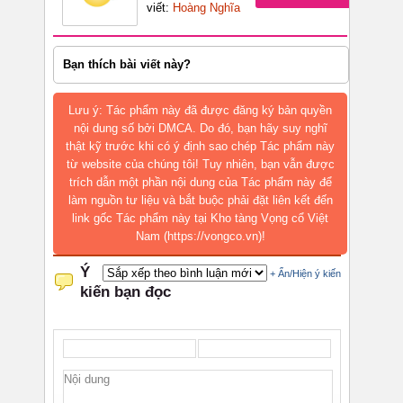
viết:
Hoàng Nghĩa
Bạn thích bài viết này?
Lưu ý: Tác phẩm này đã được đăng ký bản quyền
nội dung số bởi DMCA. Do đó, bạn hãy suy nghĩ
thật kỹ trước khi có ý định sao chép Tác phẩm này
từ website của chúng tôi! Tuy nhiên, bạn vẫn được
trích dẫn một phần nội dung của Tác phẩm này để
làm nguồn tư liệu và bắt buộc phải đặt liên kết đến
link gốc Tác phẩm này tại Kho tàng Vọng cổ Việt
Nam (https://vongco.vn)!