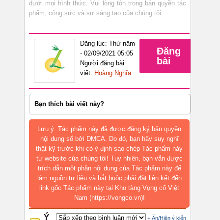
dưới mọi hình thức. Vui lòng tôn trọng bản quyền tác
phẩm, công sức và sự sáng tạo của chúng tôi.
Đăng lúc: Thứ năm
Đăng
- 02/09/2021 05:05
bài
Người đăng bài
viết:
Hoàng Nghĩa
Bạn thích bài viết này?
Lưu ý: Tác phẩm này đã được đăng ký bản quyền
nội dung số bởi DMCA. Do đó, bạn hãy suy nghĩ
thật kỹ trước khi có ý định sao chép Tác phẩm này
từ website của chúng tôi! Tuy nhiên, bạn vẫn được
trích dẫn một phần nội dung của Tác phẩm này để
làm nguồn tư liệu và bắt buộc phải đặt liên kết đến
link gốc Tác phẩm này tại Kho tàng Vọng cổ Việt
Nam (https://vongco.vn)!