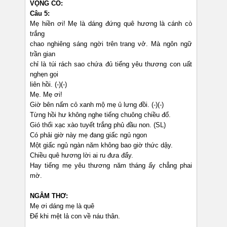
VỌNG CỔ:
Câu 5:
Mẹ hiền ơi! Mẹ là dáng đứng quê hương là cánh cò
trắng
chao nghiêng sáng ngời trên trang vở. Mà ngôn ngữ
trần gian
chỉ là túi rách sao chứa đủ tiếng yêu thương con uất
nghẹn gọi
liên hồi. (-)(-)
Mẹ. Mẹ ơi!
Giờ bên nấm cỏ xanh mộ mẹ ủ lưng đồi. (-)(-)
Từng hồi hư không nghe tiếng chuông chiều đổ.
Gió thổi xạc xào tuyết trắng phủ đầu non. (SL)
Có phải giờ này mẹ đang giấc ngủ ngon
Một giấc ngủ ngàn năm không bao giờ thức dậy.
Chiều quê hương lời ai ru đưa đẩy.
Hay tiếng mẹ yêu thương năm tháng ấy chẳng phai
mờ.
NGÂM THƠ:
Mẹ ơi dáng mẹ là quê
Để khi mệt lả con về náu thân.