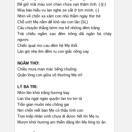
Để giữ mãi màu son chan chứa vạn thâm tình. (-)(-)
Mùa báo hiếu vu lan nghe se sắt ở tim mình. (-)
Nhìn về chốn xa xăm con nhủ thầm ngày thơ trẻ
Chỗ ướt Mẹ nằm để khô ráo con lăn (SL)
Câu chuyện thằng bờm mẹ kể những đêm trăng
Trải chiếu ngắm sao đêm trông dãi ngân hà chảy
ngược.
Chiếc quạt mo cau đêm hè Mẹ thổi.
Làn gió nhẹ êm đềm ru con giấc nồng say
NGÂM THƠ:
Chiều mưa man mác tiếng chuông
Quặn lòng con giữa vô thường Mẹ ơi!
LÝ BA TRI:
Nhìn lên khói trắng hương bay
Lan tỏa ngạt ngào quyện tàn tro tơi tả
Trần gian muôn nẻo chông gai
Nơi chốn niết bàn Mẹ có thấu tình con
Trọn kiếp nhân sinh chưa đi được hết lời Mẹ ru.
Mượn khói hương am thiền dâng lên Mẹ lòng từ ân.