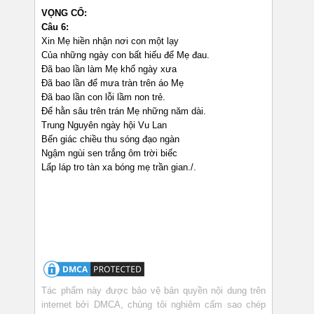
VỌNG CỔ:
Câu 6:
Xin Mẹ hiền nhận nơi con một lạy
Của những ngày con bất hiếu để Mẹ đau.
Đã bao lần làm Mẹ khổ ngày xưa
Đã bao lần để mưa tràn trên áo Mẹ
Đã bao lần con lỗi lầm non trẻ.
Để hằn sâu trên trán Mẹ những năm dài.
Trung Nguyên ngày hội Vu Lan
Bến giác chiều thu sóng đạo ngàn
Ngậm ngùi sen trắng ôm trời biếc
Lấp láp tro tàn xa bóng mẹ trần gian./.
Tác phẩm này được bảo vệ bản quyền nội dung trên
internet bởi DMCA, chúng tôi nghiêm cấm sao chép