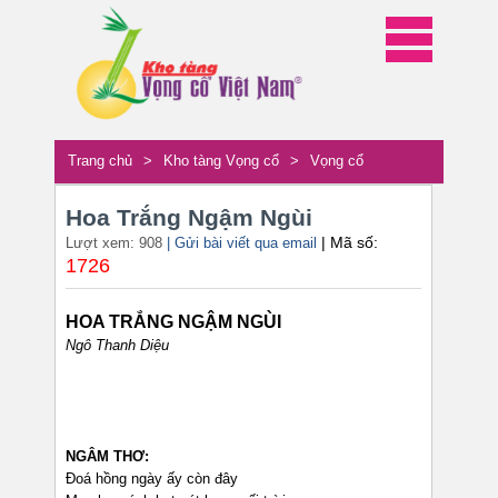
Trang chủ
>
Kho tàng Vọng cổ
>
Vọng cổ
Hoa Trắng Ngậm Ngùi
| Mã số:
Lượt xem: 908
| Gửi bài viết qua email
1726
HOA TRẮNG NGẬM NGÙI
Ngô Thanh Diệu
NGÂM THƠ:
Đoá hồng ngày ấy còn đây