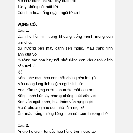
Mẹ như cánh hạt vút bay cuối trời
Từ ly không nói một lời
Cúi nhìn hoa trắng ngậm ngùi tử sinh
VỌNG CỔ:
Câu 1:
Đặt nhẹ hồn tim trong khoảng trống mênh mông con
tìm chút
dư hương bên mấy cành sen mỏng. Màu trắng tinh
anh của vô
thường tạo hóa hay nỗi nhớ riêng con vẫn canh cánh
bên trời. (-
)(-)
Nâng nhẹ màu hoa con thốt chẳng nên lời. (-)
Màu trắng lung linh ngậm ngùi sinh tử.
Hoa mĩm miệng cười sao nước mắt con rơi.
Sống cạnh bùn lầy nhưng chẳng chút đầy vơi.
Sen vẫn ngát xanh, hoa thắm vẫn rạng ngời.
Mẹ ở phương nào con nhớ lắm mẹ ơi!
Ôm màu trắng thiêng liêng, trọn đời con thương nhớ.
Câu 2:
Ai giữ hộ giùm tôi sắc hoa hồng trên ngực áo.