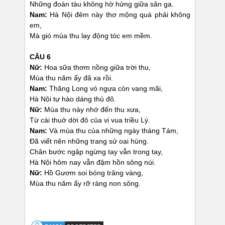
Những đoàn tàu không hờ hửng giữa sân ga.
Nam:
Hà Nội đêm này thơ mộng quá phải không
em,
Mà gió mùa thu lay động tóc em mềm.
CÂU 6
Nữ:
Hoa sữa thơm nồng giữa trời thu,
Mùa thu năm ấy đã xa rồi.
Nam:
Thăng Long vó ngựa còn vang mãi,
Hà Nội tự hào dáng thủ đô.
Nữ:
Mùa thu này nhớ đến thu xưa,
Từ cái thuở dời đô của vị vua triều Lý.
Nam:
Và mùa thu của những ngày tháng Tám,
Đã viết nên những trang sử oai hùng.
Chân bước ngập ngừng tay vẫn trong tay,
Hà Nội hôm nay vẫn đậm hồn sông núi.
Nữ:
Hồ Gươm soi bóng trăng vàng,
Mùa thu năm ấy rỡ ràng non sông.