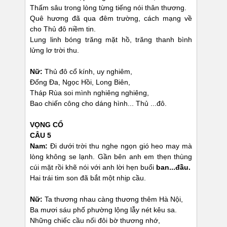
Thấm sâu trong lòng từng tiếng nói thân thương.
Quê hương đã qua đêm trường, cách mạng về
cho Thủ đô niềm tin.
Lung linh bóng trăng mặt hồ, trăng thanh bình
lửng lơ trời thu.
Nữ:
Thủ đô cổ kính, uy nghiêm,
Đống Đa, Ngọc Hồi, Long Biên,
Tháp Rùa soi mình nghiêng nghiêng,
Bao chiến công cho dáng hình... Thủ ...đô.
VỌNG CỔ
CÂU 5
Nam:
Đi dưới trời thu nghe ngọn gió heo may mà
lòng không se lạnh. Gần bên anh em thẹn thùng
cúi mặt rồi khẽ nói với anh lời hẹn buổi
ban...đầu.
Hai trái tim son đã bắt một nhịp cầu.
Nữ:
Ta thương nhau càng thương thêm Hà Nội,
Ba mươi sáu phố phường lộng lẫy nét kêu sa.
Những chiếc cầu nối đôi bờ thương nhớ,