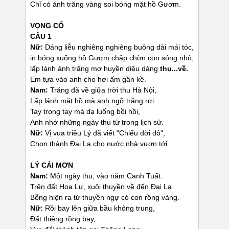
Chỉ có ánh trăng vàng soi bóng mặt hồ Gươm.
VỌNG CỔ
CÂU 1
Nữ:
Dáng liễu nghiêng nghiêng buông dài mái tóc,
in bóng xuống hồ Gươm chập chờn con sóng nhỏ,
lấp lánh ánh trăng mơ huyền diệu dáng
thu...về.
Em tựa vào anh cho hơi ấm gần kề.
Nam:
Trăng đã về giữa trời thu Hà Nội,
Lấp lánh mặt hồ mà anh ngỡ trăng rơi.
Tay trong tay mà dạ luống bồi hồi,
Anh nhớ những ngày thu từ trong lịch sử.
Nữ:
Vị vua triều Lý đã viết "Chiếu dời đô",
Chọn thành Đại La cho nước nhà vươn tới.
LÝ CÁI MƠN
Nam:
Một ngày thu, vào năm Canh Tuất.
Trên đất Hoa Lư, xuôi thuyền về đến Đại La.
Bỗng hiện ra từ thuyền ngự có con rồng vàng.
Nữ:
Rồi bay lên giữa bầu không trung,
Đất thiêng rồng bay,