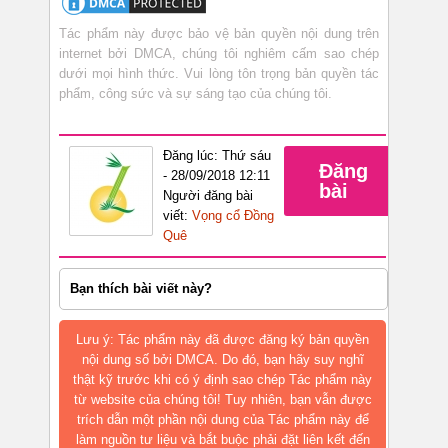
Tác phẩm này được bảo vệ bản quyền nội dung trên
internet bởi DMCA, chúng tôi nghiêm cấm sao chép
dưới mọi hình thức. Vui lòng tôn trọng bản quyền tác
phẩm, công sức và sự sáng tạo của chúng tôi.
Đăng lúc: Thứ sáu
Đăng
- 28/09/2018 12:11
bài
Người đăng bài
viết:
Vọng cổ Đồng
Quê
Bạn thích bài viết này?
Lưu ý: Tác phẩm này đã được đăng ký bản quyền
nội dung số bởi DMCA. Do đó, bạn hãy suy nghĩ
thật kỹ trước khi có ý định sao chép Tác phẩm này
từ website của chúng tôi! Tuy nhiên, bạn vẫn được
trích dẫn một phần nội dung của Tác phẩm này để
làm nguồn tư liệu và bắt buộc phải đặt liên kết đến