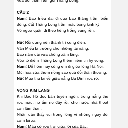
Vua đổi thành tên gọi Thăng Long.
CÂU 2
Nam:
Bao triều đại đi qua bao thăng trầm biến
động, đất Thăng Long trầm mặc bóng kinh kỳ.
Vó ngựa quân đi theo tiếng trống vang rền.
Nữ:
Rồi dựng nên thành trì cung điện,
Văn Miếu là trường cho những tài năng.
Bao năm dài vừa chống xâm lăng,
Vừa tô điểm Thăng Long thêm niềm tin hy vọng.
Nam:
Để hôm nay cùng em đi giữa lòng Hà Nội,
Mùi hoa sữa thơm nồng sao quá đỗi thân thương.
Nữ:
Mùa thu lại về giữa nắng Ba Đình rực rỡ,
VỌNG KIM LANG
Khi Bác Hồ đọc bản tuyên ngôn, trong nắng thu
rực màu, no ấm no đây rồi, cho nước nhà thoát
cơn lầm than.
Nhân dân thấy vui trong lòng vì những ngày đói
cơm lùi xa.
Nam:
Màu cờ rợp trời giữa lời của Bác,