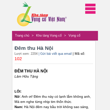
Trang chủ
>
Kho tàng Vọng cổ
>
Vọng cổ
Đêm thu Hà Nội
| Mã số:
Lượt xem: 2204
| Gửi bài viết qua email
102
ĐÊM THU HÀ NỘI
Lâm Hữu Tặng
LỐI:
Nữ:
Anh ơi! Đêm thu này có lạnh lắm không anh,
Mà em nghe từng nhịp tim thổn thức.
Nam:
Hà Nội đêm nay bầu trời không sao sáng,