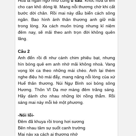
Hoa lá ngẩn ngơ như cũng
u sầu
. Khóc nữa đi em
cho cạn khô dòng lệ. Mang nỗi thương chờ khi cất
bước dời chân. Rồi mai này dẫu biển cách sông
ngăn. Bao hình ảnh thân thương anh giữ mãi
trong lòng. Xa cách muôn trùng nhưng kỉ niệm
đêm nay, sẽ mãi theo anh trọn đời không quên
lãng.
Câu 2
Anh đến rồi đi như cánh chim phiêu bạt, nhưng
hìn bóng quê em anh nhớ mãi không nhoà. Vang
vọng lời ca theo những mái chèo. Anh lại thèm
nghe điệu hò mái đẩy, mang nặng nỗi lòng của xứ
Huế thân thương. Núi Ngự Bình soi bóng sông
Hương. Thôn Vĩ Dạ mơ màng đêm trăng sáng.
Hãy dành cho nhau những lời nồng thắm. Rồi
sáng mai này mỗi kẻ một phương.
-Nói lối-
Đêm đã khuya rồi trong hơi sương
Bên nhau tâm sự suốt canh trường
Mai này xa cách ai thương nhớ