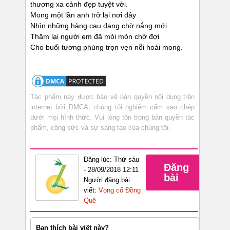
thương xa cảnh đẹp tuyệt vời.
Mong một lần anh trở lại nơi đây
Nhìn những hàng cau đang chờ nắng mới
Thăm lại người em đã mỏi mòn chờ đợi
Cho buổi tương phùng trọn vẹn nỗi hoài mong.
Tác phẩm này được bảo vệ bản quyền nội dung trên
internet bởi DMCA, chúng tôi nghiêm cấm sao chép
dưới mọi hình thức. Vui lòng tôn trọng bản quyền tác
phẩm, công sức và sự sáng tạo của chúng tôi.
Đăng lúc: Thứ sáu
Đăng
- 28/09/2018 12:11
bài
Người đăng bài
viết:
Vọng cổ Đồng
Quê
Bạn thích bài viết này?