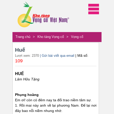
Trang chủ
>
Kho tàng Vọng cổ
>
Vọng cổ
Huế
| Mã số:
Lượt xem: 2370
| Gửi bài viết qua email
109
HUẾ
Lâm Hữu Tặng
Phụng hoàng
Em ơi! còn có đêm nay ta đổi trao niềm tâm sự.
1. Rồi mai này anh về lại phương Nam. Để lại nơi
đây bao nỗi niềm nhung nhớ.