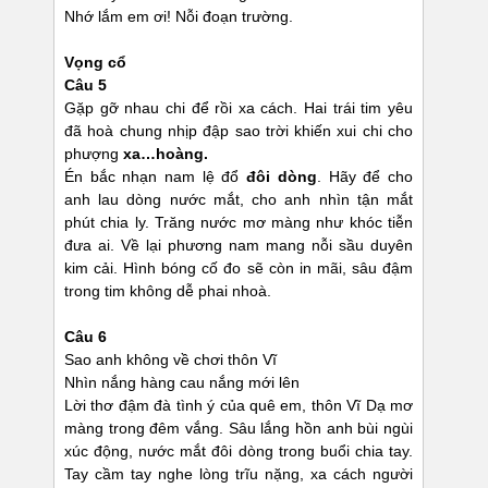
Nhớ lắm em ơi! Nỗi đoạn trường.
Vọng cổ
Câu 5
Gặp gỡ nhau chi để rồi xa cách. Hai trái tim yêu
đã hoà chung nhịp đập sao trời khiến xui chi cho
phượng
xa…hoàng.
Én bắc nhạn nam lệ đổ
đôi dòng
. Hãy để cho
anh lau dòng nước mắt, cho anh nhìn tận mắt
phút chia ly. Trăng nước mơ màng như khóc tiễn
đưa ai. Về lại phương nam mang nỗi sầu duyên
kim cải. Hình bóng cố đo sẽ còn in mãi, sâu đậm
trong tim không dễ phai nhoà.
Câu 6
Sao anh không về chơi thôn Vĩ
Nhìn nắng hàng cau nắng mới lên
Lời thơ đậm đà tình ý của quê em, thôn Vĩ Dạ mơ
màng trong đêm vắng. Sâu lắng hồn anh bùi ngùi
xúc động, nước mắt đôi dòng trong buổi chia tay.
Tay cầm tay nghe lòng trĩu nặng, xa cách người