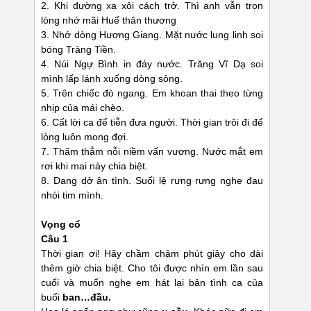
2. Khi đường xa xôi cách trở. Thì anh vẫn trọn
lòng nhớ mãi Huế thân thương
3. Nhớ dòng Hương Giang. Mặt nước lung linh soi
bóng Tràng Tiền.
4. Núi Ngự Bình in đáy nước. Trăng Vĩ Dạ soi
mình lấp lánh xuống dòng sông.
5. Trên chiếc đò ngang. Em khoan thai theo từng
nhịp của mái chèo.
6. Cất lời ca để tiễn đưa người. Thời gian trôi đi để
lòng luôn mong đợi.
7. Thăm thẳm nỗi niềm vấn vương. Nước mắt em
rơi khi mai này chia biệt.
8. Dang dở ân tình. Suối lệ rưng rưng nghe đau
nhói tim mình.
Vọng cổ
Câu 1
Thời gian ơi! Hãy chầm chậm phút giây cho dài
thêm giờ chia biệt. Cho tôi được nhìn em lần sau
cuối và muốn nghe em hát lại bản tình ca của
buổi
ban…đầu.