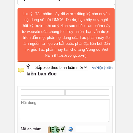
Lưu ý: Tác phẩm này đã được đăng ký bản quyền
nội dung số bởi DMCA. Do đó, bạn hãy suy nghĩ
thật kỹ trước khi có ý định sao chép Tác phẩm này
từ website của chúng tôi! Tuy nhiên, bạn vẫn được
trích dẫn một phần nội dung của Tác phẩm này để
làm nguồn tư liệu và bắt buộc phải đặt liên kết đến
link gốc Tác phẩm này tại Kho tàng Vọng cổ Việt
Nam (https://vongco.vn)!