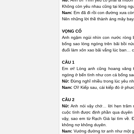
Nữ:
Anh ơi! Tình yêu có phải là muôn
Không còn yêu nhau cũng tại lòng ng
Nam:
Em đã đi rồi con đường xưa cò
Nên những lời thề thành áng mây bay
VỌNG CỔ
Anh ngậm ngùi nhìn con nước ròng 
bống sao lóng ngóng trên bãi bồi n
đuổi làm xôn xao bãi vắng lúc ban… 
CÂU 1
Em ơi! Lòng anh cũng hoang văng t
ngóng ở bến tình như con cá bống sa
Nữ:
Đừng nghĩ nhiều trong lúc yêu nha
Nam:
Ơi! Kiếp sau, cái kiếp đó ở phư
CÂU 2
Nữ:
Anh nói vậy chớ… lời hẹn trăm n
cuộc tình được định phần qua duyên 
vậy, sao em từ Rạch Giá lại tìm về.
không nợ không duyên.
Nam:
Vướng đường tơ anh như một gã 