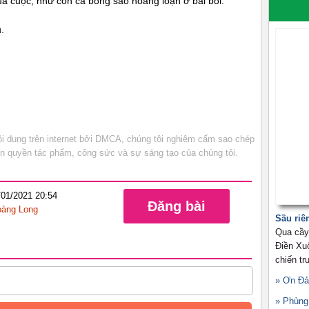
a cuộc, như con cá bống sao hoảng loạn ở bãi bồi.
.
 dung trên internet bởi DMCA, chúng tôi nghiêm cấm sao chép
bản quyền tác phẩm, công sức và sự sáng tạo của chúng tôi.
/01/2021 20:54
Đăng bài
àng Long
Sầu riê
Qua cầy
Điền Xu
chiến t
» Ơn Đả
» Phùng