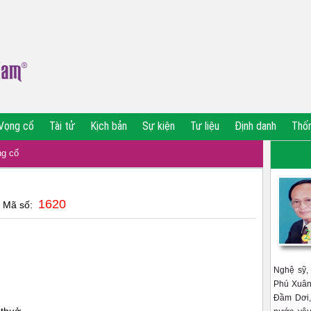
Vọng cổ
Tài tử
Kịch bản
Sự kiện
Tư liệu
Định danh
Thố
g cổ
1620
| Mã số:
Nghệ sỹ,
Phú Xuân
Đầm Dơi, 