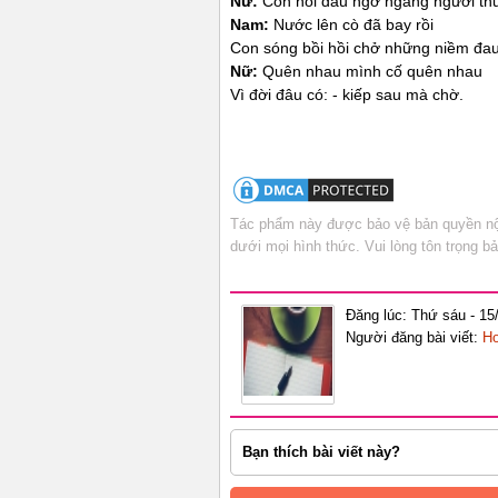
Nữ:
Còn nỗi đau ngỡ ngàng người thu
Nam:
Nước lên cò đã bay rồi
Con sóng bồi hồi chở những niềm đau
Nữ:
Quên nhau mình cố quên nhau
Vì đời đâu có: - kiếp sau mà chờ.
Tác phẩm này được bảo vệ bản quyền nội
dưới mọi hình thức. Vui lòng tôn trọng 
Đăng lúc: Thứ sáu - 15
Người đăng bài viết:
Ho
Bạn thích bài viết này?