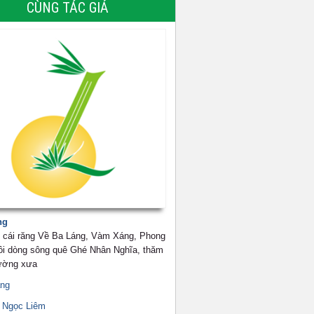
CÙNG TÁC GIẢ
ng
 cái răng Về Ba Láng, Vàm Xáng, Phong
ôi dòng sông quê Ghé Nhân Nghĩa, thăm
rường xưa
ng
 Ngọc Liêm