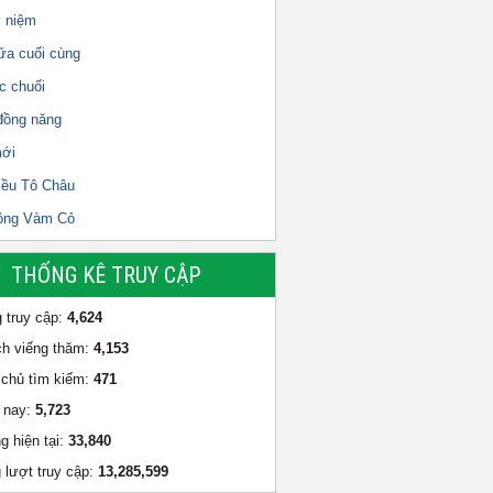
ỷ niệm
ữa cuối cùng
c chuối
đồng năng
ới
iều Tô Châu
ông Vàm Cỏ
THỐNG KÊ TRUY CẬP
 truy cập:
4,624
h viếng thăm:
4,153
chủ tìm kiếm:
471
 nay:
5,723
g hiện tại:
33,840
 lượt truy cập:
13,285,599