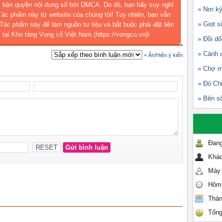
 bản quyền nội dung số bởi DMCA. Do đó, bạn hãy suy nghĩ
» Nơi k
 Tác phẩm này từ website của chúng tôi! Tuy nhiên, bạn vẫn
» Giọt s
Tác phẩm này để làm nguồn tư liệu và bắt buộc phải đặt liên
 tại Kho tàng Vọng cổ Việt Nam (https://vongco.vn)!
» Đồi dố
» Cánh 
» Chợ m
» Đò Ch
» Bên s
Đang
Khác
Máy 
Hôm
Thán
Tổng