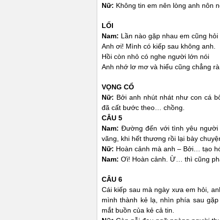
Nữ:
Không tin em nên lòng anh nôn n
LỐI
Nam:
Lần nào gặp nhau em cũng hỏi
Anh ơi! Mình có kiếp sau không anh.
Hồi còn nhỏ có nghe người lớn nói
Anh nhớ lơ mơ và hiểu cũng chẳng rà
VỌNG CỔ
Nữ:
Bởi anh nhút nhát như con cá bố
đã cất bước theo… chồng.
CÂU 5
Nam:
Đường đến với tình yêu người đi
vãng, khi hết thương rồi lại bày chuy
Nữ:
Hoàn cảnh mà anh – Bởi… tạo hó
Nam:
Ơi! Hoàn cảnh. Ừ… thì cũng phải
CÂU 6
Cái kiếp sau mà ngày xưa em hỏi, an
mình thành kẻ lạ, nhìn phía sau gặp 
mắt buồn của kẻ cả tin.