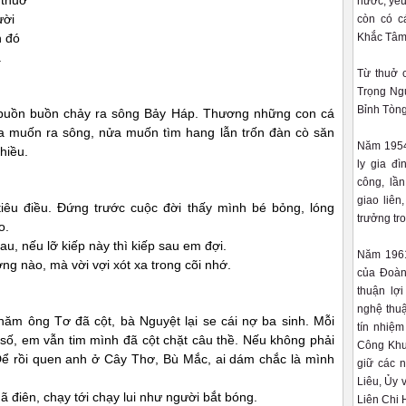
 thuở
nước, yêu
ười
còn có c
n đó
Khắc Tâm,
.
Từ thuở c
Trọng Ng
Bỉnh Tòn
buồn buồn chảy ra sông Bảy Háp. Thương những con cá
ửa muốn ra sông, nửa muốn tìm hang lẫn trốn đàn cò săn
Năm 1954,
chiều.
ly gia đ
công, lần
giao liên
iêu điều. Đứng trước cuộc đời thấy mình bé bỏng, lóng
trưởng tr
o.
u, nếu lỡ kiếp này thì kiếp sau em đợi.
Năm 1961
ơng nào, mà vời vợi xót xa trong cõi nhớ.
của Đoàn
thuận lợi
nghệ thu
ăm ông Tơ đã cột, bà Nguyệt lại se cái nợ ba sinh. Mỗi
tín nhiệm
số, em vẫn tim mình đã cột chặt câu thề. Nếu không phải
Công Khu
 Để rồi quen anh ở Cây Thơ, Bù Mắc, ai dám chắc là mình
giữ các n
Liêu, Ủy 
điên, chạy tới chạy lui như người bắt bóng.
Liên Chi 