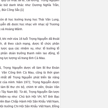
 quý ca nhạc tài tử, cải lương. Trọng Nguyễn
ác bút danh khác như: Dương Nghĩa Trần,
 Bùi Công Sắc.[1]
òn đi học trường trung học Thái Văn Lung,
uyễn đã được học nhạc với nhạc sỹ Trương
g và Hoàng Mãnh.
 khi mới vừa 16 tuổi Trọng Nguyễn đã thoát
ình, đi theo cách mạng, được tổ chức phân
 lược qua các nhiệm vụ, như: tổ trưởng tổ
, phân đoàn trưởng thanh niên lao động, tổ
ong lực lượng vũ trang tỉnh Cà Mau.
, Trọng Nguyễn được về làm Bí thư Đoàn
 Văn Công tỉnh Cà Mau, cũng là thời gian
 nhất để Trọng Nguyễn phát triển tài năng
ật của mình. Năm 1972, Trọng Nguyễn được
 làm Bí thư chi bộ, chính tri viên, Đoàn Văn
 Tây Nam Bộ. Từ đó, Trọng Nguyễn lần lược
hiệm vụ như: Chủ tịch Hội VH, NT tỉnh Bạc
viên Ban Chấp Hành Hội Sân Khấu Việt Nam,
Hội trưởng Chi Hội Sân Khấu Việt Nam, Đồng