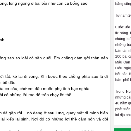
óng, lóng ngóng ở bãi bồi như con cá bống sao.
bằng sôn
Từ năm 20
Cuộc đời
từ sáng 
chúng bi
nh.
những bài
bản tân n
200 bài c
ng sao sợ loài cò săn đuổi. Em chẳng dám gởi thân nên
Máu Oan 
Liêu Ngày
hết các 
 tắt, kẻ lại đi vòng. Khi bước theo chồng phía sau là dĩ
bản, phổ 
ện bể dâu.
a cơ cầu, chớ em đâu muốn phụ tình bạc nghĩa.
Trọng Ng
 có những lời rao để trốn chạy lời thề.
những cán
40 năm qu
phát triể
h đã gặp rồi… nó đang ở sau lưng, quay mặt đi mình biến
tại địa p
lại kiếp lai sinh. Nơi đó có những lời thề câm nón và đôi