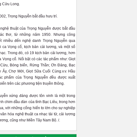
g Cửu Long.
02, Trọng Nguyễn bắt đầu hưu trí.
 nghệ thuật của Trọng Nguyễn được bắt đầu
tác thơ, từ những năm 1950. Nhưng công
ết nhiều đến nghệ danh Trọng Nguyễn qua
 ca Vọng cổ, kịch bản cải lương, và một số
hạc. Trong đó, có 19 kịch bản cải lương, hơn
a Vọng cổ. Nổi bật có các tác phẩm như: Giọt
Cừu, Bóng biển, Rừng Thần; Ơn Đảng, Bạc
 Ấy, Chợ Mới, Giọt Sữa Cuối Cùng.v.v. Hầu
tác phẩm của Trọng Nguyễn đều được xuất
biến trên các phương tiện truyền thông.
uyễn xứng đáng được tôn vinh là một trong
h chim đầu đàn của tỉnh Bạc Liêu, trong hơn
a, với những cống hiến to lớn cho sự nghiệp
n văn hóa nghệ thuật ca nhạc tài tử, cải lương
hương, cũng như Miền Tây Nam Bộ. /.