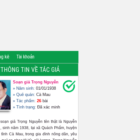
ng kê
Tài khoản
THÔNG TIN VỀ TÁC GIẢ
Soạn giả Trọng Nguyễn
» Năm sinh:
01/01/1938
» Quê quán:
Cà Mau
» Tác phẩm:
26
bài
» Tình trạng:
Đã xác minh
 soạn giả Trọng Nguyễn tên thật là Nguyễn
, sinh năm 1938, tại xã Quách Phẩm, huyện
tỉnh Cà Mau, trong gia đình nông dân, yêu