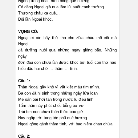
Ngóng trông hoài, hình bóng quê hương
Có dáng Ngoại già nua lầm lũi suốt canh trường
Thương cháu xa quê…
Đôi lần Ngoại khóc.
VỌNG CỔ:
Ngoại ơi xin hãy thứ tha cho đứa cháu mồ côi mà
Ngoại
đã dưỡng nuôi qua những ngày giông bão. Những
ngày
đớn đau con chưa lần được khóc bởi tuổi còn thơ nào
hiểu đâu hai chữ … thâm … tình.
Câu 1:
Thân Ngoại gầy khô vì vắt kiệt máu tim mình.
Ba con đã hi sinh trong những ngày lửa loạn
Mẹ oằn oại hơi tàn trong nước lũ điêu linh
Tấm thân này phút chốc bỗng bơ vơ
Trái tim non chưa thổn thức bao giờ
Nay ngập trời tang tóc phũ quê hương
Ngoại gồng gánh thâm tình, với bao niềm chan chứa.
Câu 2: