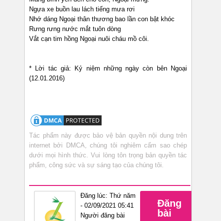
Ngựa xe buồn lau lách tiếng mưa rơi
Nhớ dáng Ngoại thân thương bao lần con bật khóc
Rưng rưng nước mắt tuôn dòng
Vắt cạn tim hồng Ngoại nuôi cháu mồ côi.
* Lời tác giả: Kỷ niệm những ngày còn bên Ngoại
(12.01.2016)
Tác phẩm này được bảo vệ bản quyền nội dung trên
internet bởi DMCA, chúng tôi nghiêm cấm sao chép
dưới mọi hình thức. Vui lòng tôn trọng bản quyền tác
phẩm, công sức và sự sáng tạo của chúng tôi.
Đăng lúc: Thứ năm
Đăng
- 02/09/2021 05:41
bài
Người đăng bài