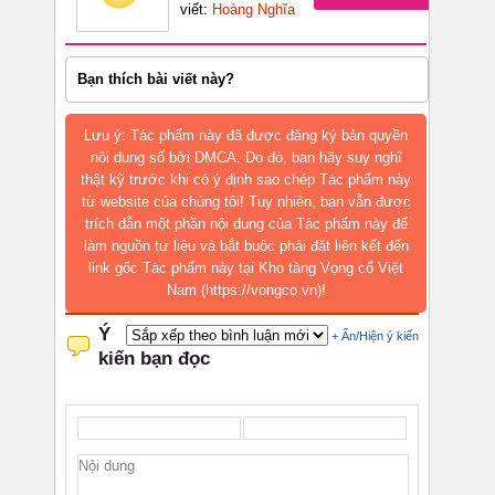
viết:
Hoàng Nghĩa
Bạn thích bài viết này?
Lưu ý: Tác phẩm này đã được đăng ký bản quyền
nội dung số bởi DMCA. Do đó, bạn hãy suy nghĩ
thật kỹ trước khi có ý định sao chép Tác phẩm này
từ website của chúng tôi! Tuy nhiên, bạn vẫn được
trích dẫn một phần nội dung của Tác phẩm này để
làm nguồn tư liệu và bắt buộc phải đặt liên kết đến
link gốc Tác phẩm này tại Kho tàng Vọng cổ Việt
Nam (https://vongco.vn)!