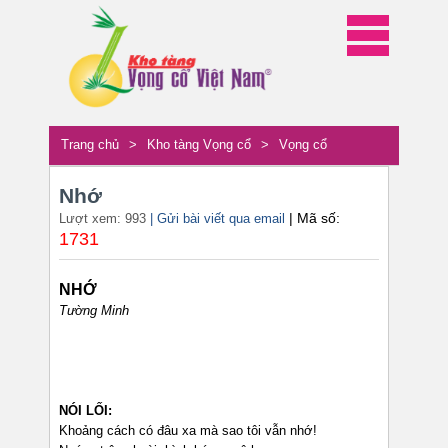
Trang chủ
>
Kho tàng Vọng cổ
>
Vọng cổ
Nhớ
| Mã số:
Lượt xem: 993
| Gửi bài viết qua email
1731
NHỚ
Tường Minh
NÓI LỐI:
Khoảng cách có đâu xa mà sao tôi vẫn nhớ!