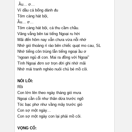
Ầu… ơ…
Ví dầu cá bống đánh đu
Tôm càng hát bội,
Ầu… ơ…
Tôm càng hát bội, cá thu cầm chầu.
Văng vẳng bên tai tiếng Ngoại ru hời
Mãi đến hôm nay vẫn chưa vừa nỗi nhớ
Nhớ gió thoảng rì rào bên chiếc quạt mo cau, SL
Nhớ tiếng côn trùng lẫn tiếng ngoại ầu ơ
“ngoan ngủ đi con. Mai ra đồng với Ngoại”
Tình Ngoại đơn sơ trọn đời ghi nhớ mãi
Nhớ mái tranh nghèo nuôi chú bé mồ côi.
NÓI LỐI:
Rồi
Con lớn lên theo ngày tháng gió mưa
Ngoại cằn cỗi như thân dừa trước ngõ
Tóc bạc phơ như vầng mây trước gió
Con sợ một ngày…
Con sợ một ngày con lại phải mồ côi.
VỌNG CỔ: