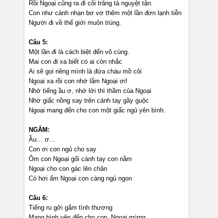
Rồi Ngoại cũng ra đi cõi trăng tà nguyệt tận.
Con như cánh nhạn bơ vơ thêm một lần đơn lạnh tiễn
Người đi về thế giới muôn trùng.
Câu 5:
Một lần đi là cách biệt đến vô cùng.
Mai con đi xa biết có ai còn nhắc
Ai sẽ gọi riêng mình là đứa cháu mồ côi
Ngoại xa rồi con nhớ lắm Ngoại ơi!
Nhớ tiếng ầu ơ, nhớ lời thì thầm của Ngoại
Nhớ giấc nồng say trên cánh tay gầy guộc
Ngoại mang đến cho con một giấc ngủ yên bình.
NGÂM:
Ầu… ơ…
Con ơi con ngủ cho say
Ôm con Ngoại gối cánh tay con nằm
Ngoại cho con gác lên chân
Có hơi ấm Ngoại con càng ngủ ngon
Câu 6:
Tiếng ru gởi gắm tình thương
Mang bình yên đến cho con, Ngoại mừng.