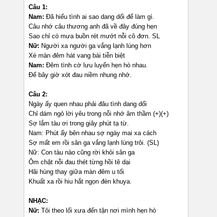
Câu 1:
Nam:
Đã hiểu tình ai sao dang dối để làm gì.
Câu nhớ câu thương anh đã về đây đúng hẹn
Sao chỉ có mưa buồn rét mướt nỗi cô đơn. SL
Nữ:
Người xa người ga vắng lạnh lùng hơn
Xé màn đêm hát vang bài tiễn biệt
Nam:
Đêm tình cờ lưu luyến hẹn hò nhau.
Để bây giờ xót đau niềm nhung nhớ.
Câu 2:
Ngày ấy quen nhau phải đâu tình dang dối
Chỉ dám ngỏ lời yêu trong nỗi nhớ âm thầm (+)(+)
Sợ lắm tàu ơi trong giây phút tạ từ.
Nam: Phút ấy bên nhau sợ ngày mai xa cách
Sợ mất em rồi sân ga vắng lạnh lùng trôi. (SL)
Nữ: Con tàu nào cũng rời khỏi sân ga
Ôm chặt nỗi đau thét từng hồi tê dại
Hãi hùng thay giữa màn đêm u tối
Khuất xa rồi hiu hắt ngọn đèn khuya.
NHẠC:
Nữ:
Tôi theo lối xưa đến tận nơi mình hẹn hò