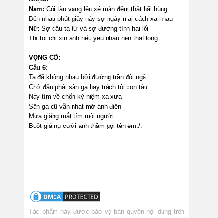
Nam:
Còi tàu vang lên xé màn đêm thật hãi hùng
Bên nhau phút giây này sợ ngày mai cách xa nhau
Nữ:
Sợ câu tạ từ và sợ đường tình hai lối
Thì tôi chỉ xin anh nếu yêu nhau nên thật lòng
VỌNG CỔ:
Câu 6:
Ta đã không nhau bởi đường trần đôi ngã
Chớ đâu phải sân ga hay trách tội con tàu.
Nay tìm về chốn kỷ niệm xa xưa
Sân ga cũ vẫn nhạt mờ ánh điện
Mưa giăng mắt tím môi người
Buốt giá nụ cười anh thầm gọi tên em./.
Tác phẩm này được bảo vệ bản quyền nội dung trên