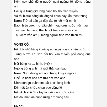
Hôm nay phố đông người ngại ngùng tôi đứng trông
anh
Đợi qua từng giờ lòng càng bồi hồi xao xuyến
Và tôi bước bâng khuâng vì chua cay lẫn thẹn thùng
Nam:
Trở lại sân ga đón tàu tôi về một mình
Bao nhiêu ước mơ đầu chìm vào cơn nước trôi mau
Tình yêu là mộng thành bọt bèo vào mây khói
Tàu đêm vẫn âm u mang người tình vào thiên thu
VỌNG CỔ:
Nữ:
Lối nhỏ bâng khuâng em ngại ngùng chân bước.
Từng bước cô đơn bồi hồi xao xuyến phố đông qua
sao
biệt bóng xa … hình. (+)(+)
Ngóng trông anh mà ruột thắt gan bào.
Nam:
Nhớ không em ánh trăng khuya ngày cũ
Ghế đá hôm nào em tựa sát vào anh.
Nhìn sân ga buồn em bất chợt long lanh
Đôi mắt ấy chứa chan bao dòng lệ
Nữ:
Anh khẽ đưa tay lau vội dòng xúc cảm
Mà đôi mắt kia cũng rưng rứt giăng sầu.
NHẠC: