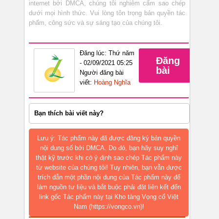
internet bởi DMCA, chúng tôi nghiêm cấm sao chép
dưới mọi hình thức. Vui lòng tôn trọng bản quyền tác
phẩm, công sức và sự sáng tạo của chúng tôi.
Đăng lúc: Thứ năm
Đăng
- 02/09/2021 05:25
bài
Người đăng bài
viết:
Hoàng Nghĩa
Bạn thích bài viết này?
Lưu ý: Tác phẩm này đã được đăng ký bản quyền
nội dung số bởi DMCA. Do đó, bạn hãy suy nghĩ
thật kỹ trước khi có ý định sao chép Tác phẩm này
từ website của chúng tôi! Tuy nhiên, bạn vẫn được
trích dẫn một phần nội dung của Tác phẩm này để
làm nguồn tư liệu và bắt buộc phải đặt liên kết đến
link gốc Tác phẩm này tại Kho tàng Vọng cổ Việt
Nam (https://vongco.vn)!