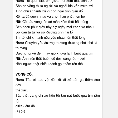
Nam:
Tôi quen biết em giữa một đêm thật tình cờ
Sân ga vắng thưa người và ngoài kia vẫn mưa rơi
Tình chưa thành lời vì còn ngại tình gian dối
Rồi ta đã quen nhau và cho nhau phút hẹn hò
Nữ:
Còi tàu vang lên xé màn đêm thật hãi hùng
Bên nhau phút giây này sợ ngày mai cách xa nhau
Sợ câu tạ từ và sợ đường tình hai lối
Thì tôi chỉ xin anh nếu yêu nhau nên thật lòng
Nam:
Chuyện yêu đương thương thương nhớ nhớ là
thường
Đường tôi về đêm nay gió khuya lạnh buốt qua tim
Nữ:
Ánh đèn thật buồn cô đơn càng rét mướt
Nhớ người thật nhiều đành gọi thầm tên thôi
VỌNG CỔ:
Nam:
Tàu ơi sao vội đến rồi đi để sân ga thêm đọa
đày
thể xác.
Tàu thét vang chi xé hồn tôi tan nát buốt qua tim rầm
rập
giữa đêm dài.
(+) (+)