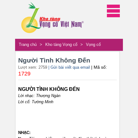
Trang chủ
>
Kho tàng Vọng cổ
>
Vọng cổ
Người Tình Không Đến
| Mã số:
Lượt xem: 2759
| Gửi bài viết qua email
1729
NGƯỜI TÌNH KHÔNG ĐẾN
Lời nhạc: Thượng Ngàn
Lời cổ: Tường Minh
NHẠC: