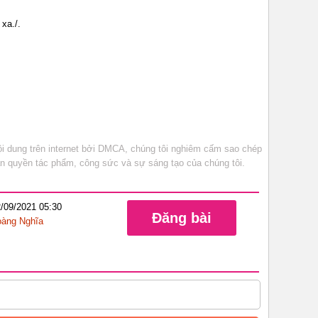
xa./.
 dung trên internet bởi DMCA, chúng tôi nghiêm cấm sao chép
bản quyền tác phẩm, công sức và sự sáng tạo của chúng tôi.
/09/2021 05:30
Đăng bài
àng Nghĩa