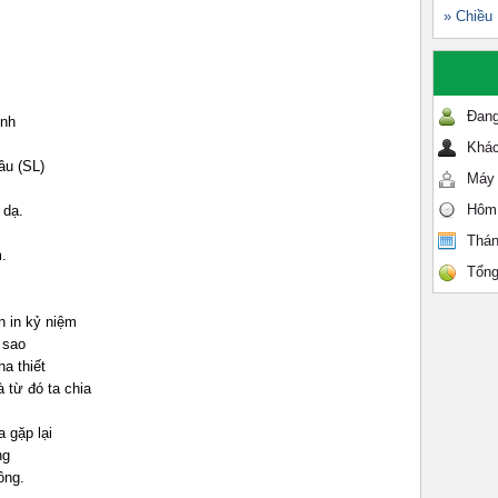
» Chiều
Đang
ình
Khác
âu (SL)
Máy 
Hôm
 dạ.
Thán
.
Tổng
n in kỷ niệm
 sao
a thiết
à từ đó ta chia
 gặp lại
ng
ông.