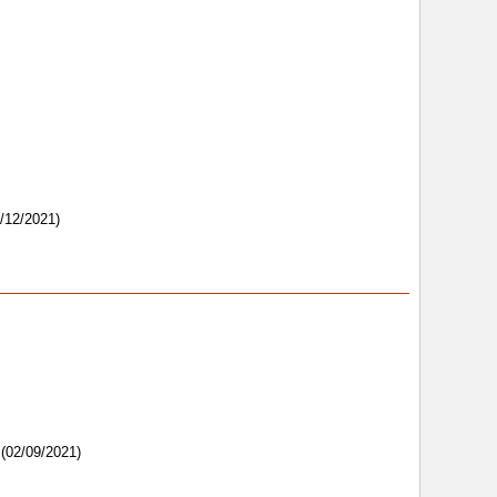
/12/2021)
(02/09/2021)