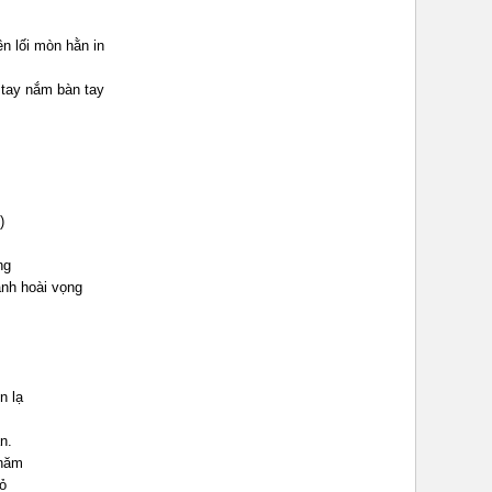
ên lối mòn hằn in
t tay nắm bàn tay
)
ng
nh hoài vọng
n lạ
n.
 năm
ỏ