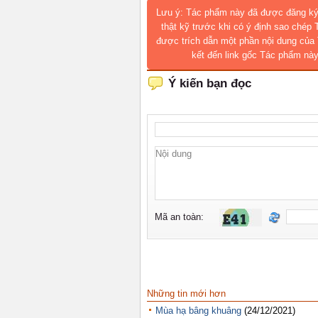
Lưu ý: Tác phẩm này đã được đăng ký
thật kỹ trước khi có ý định sao chép
được trích dẫn một phần nội dung của 
kết đến link gốc Tác phẩm này
Những tin mới hơn
Mùa hạ bâng khuâng
(24/12/2021)