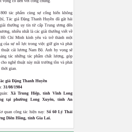
ật vọng cổ đến với công chúng.
 800 tác phẩm cùng sự cống hiến không
hỉ, Tác giả Đặng Thanh Huyền đã gặt hái
giải thưởng uy tín từ cấp Trung ương đến
hương, nhiều nhất là các giải thưởng viết về
 Hồ Chí Minh kính yêu và trở thành một
g của sự nỗ lực trong việc giữ gìn và phát
 thuật cải lương Nam Bộ. Anh hy vọng sẽ
 sáng tác những tác phẩm chất lượng, góp
cho nghệ thuật này mãi trường tồn và phát
 thời gian.
ác giả Đặng Thanh Huyền
h:
31/08/1984
quán:
Xã Trung Hiệp, tỉnh Vĩnh Long
ống tại phường Long Xuyên, tỉnh An
Cơ quan công tác hiện nay:
Số 60 Lý Thái
ng Diên Hồng, tỉnh Gia Lai.