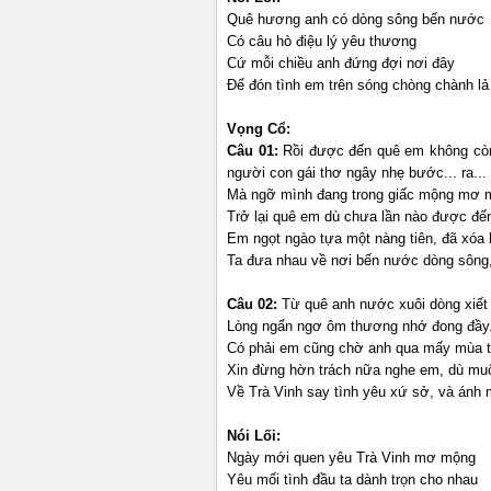
Quê hương anh có dòng sông bến nước
Có câu hò điệu lý yêu thương
Cứ mỗi chiều anh đứng đợi nơi đây
Để đón tình em trên sóng chòng chành l
Vọng Cổ:
Câu 01:
Rồi được đến quê em không cò
người con gái thơ ngây nhẹ bước... ra...
Mà ngỡ mình đang trong giấc mộng mơ 
Trở lại quê em dù chưa lần nào được đến
Em ngọt ngào tựa một nàng tiên, đã xóa 
Ta đưa nhau về nơi bến nước dòng sông,
Câu 02:
Từ quê anh nước xuôi dòng xiết
Lòng ngẩn ngơ ôm thương nhớ đong đầy
Có phải em cũng chờ anh qua mấy mùa 
Xin đừng hờn trách nữa nghe em, dù muố
Về Trà Vinh say tình yêu xứ sở, và ánh m
Nói Lối:
Ngày mới quen yêu Trà Vinh mơ mộng
Yêu mối tình đầu ta dành trọn cho nhau