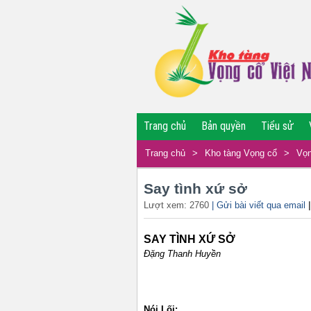
Trang chủ
Bản quyền
Tiểu sử
Trang chủ
>
Kho tàng Vọng cổ
>
Vọn
Say tình xứ sở
Lượt xem: 2760
| Gửi bài viết qua email
SAY TÌNH XỨ SỞ
Đặng Thanh Huyền
Nói Lối: