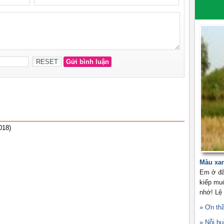
018)
Màu xa
Em ở đâ
kiếp mu
nhớ! Lệ
» Ơn th
» Nỗi b