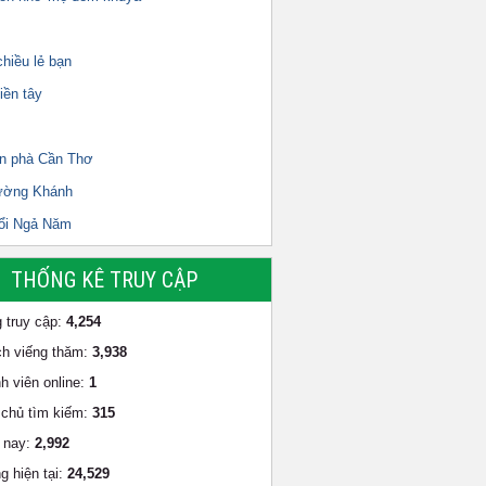
hiều lẻ bạn
iền tây
n phà Cần Thơ
ường Khánh
ổi Ngả Năm
THỐNG KÊ TRUY CẬP
 truy cập:
4,254
h viếng thăm:
3,938
h viên online:
1
chủ tìm kiếm:
315
 nay:
2,992
g hiện tại:
24,529