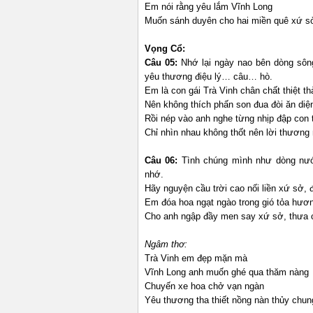
Em nói rằng yêu lắm Vĩnh Long
Muốn sánh duyên cho hai miền quê xứ sở
Vọng Cổ:
Câu 05:
Nhớ lại ngày nao bên dòng sôn
yêu thương điệu lý… câu… hò.
Em là con gái Trà Vinh chân chất thiệt th
Nên không thích phấn son đua đòi ăn diệ
Rồi nép vào anh nghe từng nhịp đập con 
Chỉ nhìn nhau không thốt nên lời thương
Câu 06:
Tình chúng mình như dòng nướ
nhớ.
Hãy nguyện cầu trời cao nối liền xứ sở, 
Em đóa hoa ngạt ngào trong gió tỏa hươ
Cho anh ngập đầy men say xứ sở, thưa 
Ngâm thơ:
Trà Vinh em đẹp mặn mà
Vĩnh Long anh muốn ghé qua thăm nàng
Chuyến xe hoa chở vạn ngàn
Yêu thương tha thiết nồng nàn thủy chung