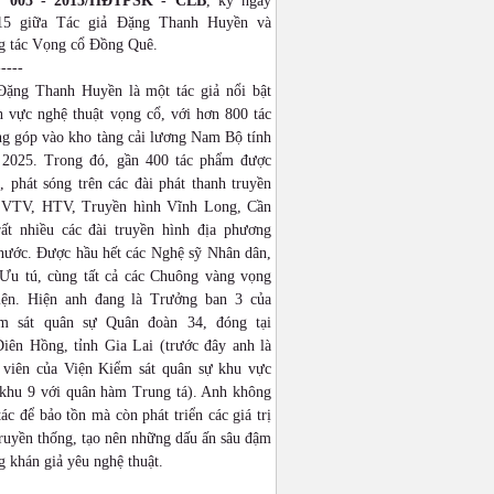
: 005 - 2015/HĐTPSK - CLB
, ký ngày
015 giữa Tác giả Đặng Thanh Huyền và
 tác Vọng cổ Đồng Quê.
-----
Đặng Thanh Huyền là một tác giả nổi bật
h vực nghệ thuật vọng cổ, với hơn 800 tác
g góp vào kho tàng cải lương Nam Bộ tính
2025. Trong đó, gần 400 tác phẩm được
 phát sóng trên các đài phát thanh truyền
 VTV, HTV, Truyền hình Vĩnh Long, Cần
ất nhiều các đài truyền hình địa phương
 nước. Được hầu hết các Nghệ sỹ Nhân dân,
Ưu tú, cùng tất cả các Chuông vàng vọng
iện. Hiện anh đang là Trưởng ban 3 của
ểm sát quân sự Quân đoàn 34, đóng tại
iên Hồng, tỉnh Gia Lai (trước đây anh là
 viên của Viện Kiểm sát quân sự khu vực
khu 9 với quân hàm Trung tá). Anh không
tác để bảo tồn mà còn phát triển các giá trị
ruyền thống, tạo nên những dấu ấn sâu đậm
g khán giả yêu nghệ thuật.