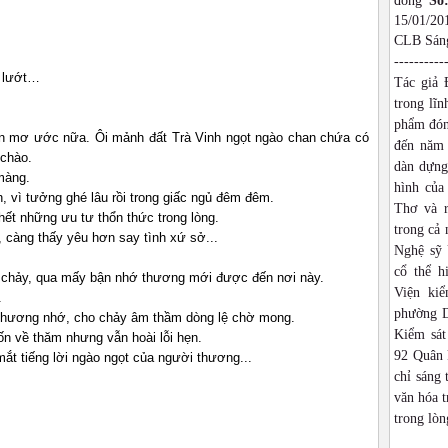
đồng
Số
15/01/2
CLB Sáng
----------
ả lướt…
Tác giả 
trong lĩn
phẩm đón
n mơ ước nữa. Ôi mảnh đất Trà Vinh ngọt ngào chan chứa có
đến năm 
 chào.
dàn dựng,
màng.
hình của
, vì tưởng ghé lâu rồi trong giấc ngủ đêm đêm.
Thơ và r
hết những ưu tư thổn thức trong lòng.
trong cả
 càng thấy yêu hơn say tình xứ sở...
Nghệ sỹ 
cổ thể h
 chảy, qua mấy bận nhớ thương mới được đến nơi này.
Viện ki
.
phường D
thương nhớ, cho chảy âm thầm dòng lệ chờ mong.
Kiểm sát
n về thăm nhưng vẫn hoài lỗi hẹn.
92 Quân 
ắt tiếng lời ngào ngọt của người thương...
chỉ sáng 
văn hóa t
trong lòn