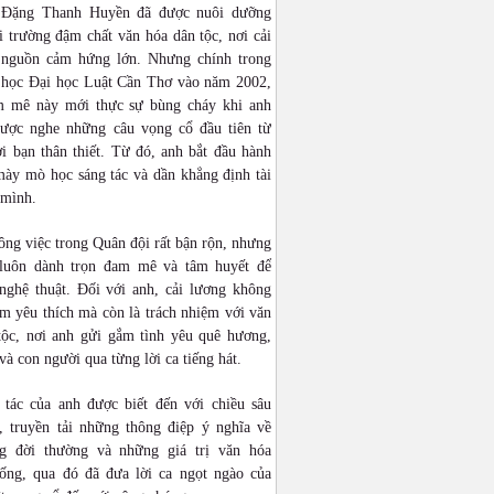
 Đặng Thanh Huyền đã được nuôi dưỡng
 trường đậm chất văn hóa dân tộc, nơi cải
 nguồn cảm hứng lớn. Nhưng chính trong
n học Đại học Luật Cần Thơ vào năm 2002,
 mê này mới thực sự bùng cháy khi anh
được nghe những câu vọng cổ đầu tiên từ
i bạn thân thiết. Từ đó, anh bắt đầu hành
mày mò học sáng tác và dần khẳng định tài
 mình.
ng việc trong Quân đội rất bận rộn, nhưng
luôn dành trọn đam mê và tâm huyết để
 nghệ thuật. Đối với anh, cải lương không
ềm yêu thích mà còn là trách nhiệm với văn
tộc, nơi anh gửi gắm tình yêu quê hương,
và con người qua từng lời ca tiếng hát.
 tác của anh được biết đến với chiều sâu
, truyền tải những thông điệp ý nghĩa về
g đời thường và những giá trị văn hóa
hống, qua đó đã đưa lời ca ngọt ngào của