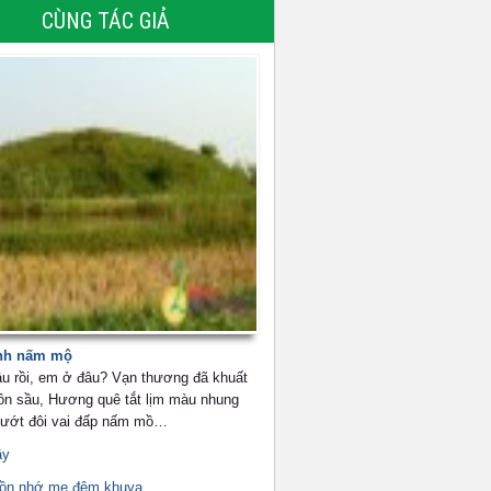
CÙNG TÁC GIẢ
nh nấm mộ
u rồi, em ở đâu? Vạn thương đã khuất
ôn sầu, Hương quê tắt lịm màu nhung
 ướt đôi vai đấp nấm mồ…
ầy
uồn nhớ mẹ đêm khuya