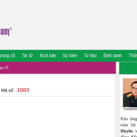
Vọng cổ
Tài tử
Kịch bản
Sự kiện
Tư liệu
Định danh
Thố
g cổ
1083
| Mã số:
Kho tàn
toàn b
Huyền
vớ