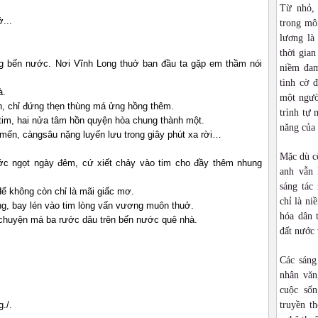
Từ nhỏ,
...
trong môi
lương là
thời gia
g bến nước. Nơi Vĩnh Long thuở ban đầu ta gặp em thầm nói
niềm đam
tình cờ 
à.
một ngườ
n, chỉ đứng thẹn thùng má ửng hồng thêm.
trình tự 
tim, hai nửa tâm hồn quyện hòa chung thành một.
năng của
 mến, càngsâu nặng luyến lưu trong giây phút xa rời…
Mặc dù cô
c ngọt ngày đêm, cứ xiết chảy vào tim cho đầy thêm nhung
anh vẫn 
sáng tác
để không còn chỉ là mãi giấc mơ.
chỉ là ni
ng, bay lén vào tim lòng vấn vương muôn thuở.
hóa dân 
chuyện má ba rước dâu trên bến nước quê nhà.
đất nước 
Các sáng
nhân văn
cuộc sốn
./.
truyền t