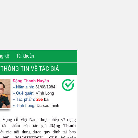
ng kê
Tài khoản
THÔNG TIN VỀ TÁC GIẢ
Đặng Thanh Huyền
» Năm sinh:
31/08/1984
» Quê quán:
Vĩnh Long
» Tác phẩm:
266
bài
» Tình trạng:
Đã xác minh
g Vọng cổ Việt Nam được phép sử dụng
ộ tác phẩm của tác giả
Đặng Thanh
i các nội dung được quy định tại hợp