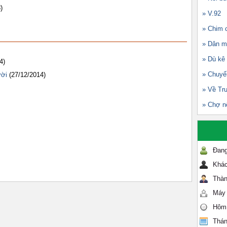
)
» V.92
» Chim c
» Dân m
» Dù kê
4)
» Chuyế
ười
(27/12/2014)
» Về Tr
» Chợ n
Đang
Khác
Thàn
Máy 
Hôm
Thán