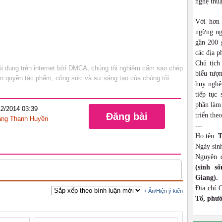
nghệ thu
Với hơn
ngừng ng
gần 200 
các địa p
Chủ tịch
 dung trên internet bởi DMCA, chúng tôi nghiêm cấm sao chép
biểu tượn
bản quyền tác phẩm, công sức và sự sáng tạo của chúng tôi.
huy nghệ
tiếp tục
phần làm 
12/2014 03:39
Đăng bài
triển theo
ng Thanh Huyền
---
Họ tên:
T
Ngày sin
Nguyên 
(sinh s
Giang).
Địa chỉ 
Tổ, phườ