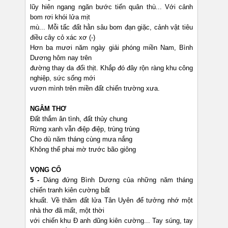
lũy hiên ngang ngăn bước tiến quân thù... Với cảnh
bom rơi khói lửa mịt
mù... Mỗi tấc đất hằn sâu bom đạn giặc, cảnh vật tiêu
điều cây cỏ xác xơ (-)
Hơn ba mươi năm ngày giải phóng miền Nam, Bình
Dương hôm nay trên
đường thay da đổi thịt. Khắp đó đây rộn ràng khu công
nghiệp, sức sống mới
vươn mình trên miền đất chiến trường xưa.
NGÂM THƠ
Đất thắm ân tình, đất thủy chung
Rừng xanh vẫn điệp điệp, trùng trùng
Cho dù năm tháng cùng mưa nắng
Không thể phai mờ trước bão giông
VỌNG CỔ
5 -
Dáng đứng Bình Dương của những năm tháng
chiến tranh kiên cường bất
khuất. Về thăm đất lửa Tân Uyên để tưởng nhớ một
nhà thơ đã mất, một thời
với chiến khu Đ anh dũng kiên cường... Tay súng, tay