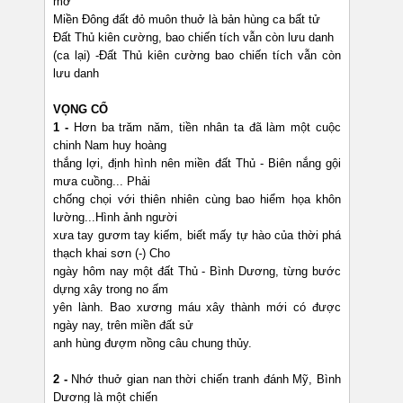
mơ
Miền Đông đất đỏ muôn thuở là bản hùng ca bất tử
Đất Thủ kiên cường, bao chiến tích vẫn còn lưu danh
(ca lại) -Đất Thủ kiên cường bao chiến tích vẫn còn
lưu danh
VỌNG CỔ
1 -
Hơn ba trăm năm, tiền nhân ta đã làm một cuộc
chinh Nam huy hoàng
thắng lợi, định hình nên miền đất Thủ - Biên nắng gội
mưa cuồng... Phải
chống chọi với thiên nhiên cùng bao hiểm họa khôn
lường...Hình ảnh người
xưa tay gươm tay kiếm, biết mấy tự hào của thời phá
thạch khai sơn (-) Cho
ngày hôm nay một đất Thủ - Bình Dương, từng bước
dựng xây trong no ấm
yên lành. Bao xương máu xây thành mới có được
ngày nay, trên miền đất sử
anh hùng đượm nồng câu chung thủy.
2 -
Nhớ thuở gian nan thời chiến tranh đánh Mỹ, Bình
Dương là một chiến