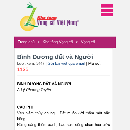
Trang chủ
>
Kho tàng Vọng cổ
>
Vọng cổ
Bình Dương đất và Người
| Mã số:
Lượt xem: 3447
| Gửi bài viết qua email
1135
BÌNH DƯƠNG ĐẤT VÀ NGƯỜI
A Lý Phượng Tuyền
CAO PHI
Vẹn niềm thủy chung... Đất muôn đời thắm một sắc
hồng
Rừng càng thêm xanh, bao sức sống chan hòa ước