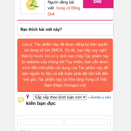
bài
Người đăng bài
viết:
Vọng cổ Đồng
Quê
Bạn thích bài viết này?
Lưu ý: Tác phẩm này đã được đăng ký bản quyền
nội dung số bởi DMCA. Do đó, bạn hãy suy nghĩ
thật kỹ trước khi có ý định sao chép Tác phẩm này
từ website của chúng tôi! Tuy nhiên, bạn vẫn được
trích dẫn một phần nội dung của Tác phẩm này để
làm nguồn tư liệu và bắt buộc phải đặt liên kết đến
link gốc Tác phẩm này tại Kho tàng Vọng cổ Việt
Nam (https://vongco.vn)!