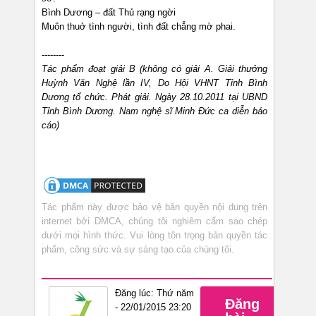
Bình Dương – đất Thủ rạng ngời
Muôn thuở tình người, tình đất chẳng mờ phai.
--------
Tác phẩm đoạt giải B (không có giải A. Giải thưởng
Huỳnh Văn Nghệ lần IV, Do Hội VHNT Tỉnh Bình
Dương tổ chức. Phát giải. Ngày 28.10.2011 tại UBND
Tỉnh Bình Dương. Nam nghệ sĩ Minh Đức ca diễn báo
cáo)
Tác phẩm này được bảo vệ bản quyền nội dung trên
internet bởi DMCA, chúng tôi nghiêm cấm sao chép
dưới mọi hình thức. Vui lòng tôn trọng bản quyền tác
phẩm, công sức và sự sáng tạo của chúng tôi.
Đăng lúc: Thứ năm
Đăng
- 22/01/2015 23:20