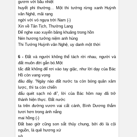
gươm với bầu nhiệt
huyết phi thường... Một thi tướng rừng xanh Huỳnh
văn Nghệ, mãi rạng
ngời với vó ngựa trời Nam (-)
Xin về Tân Tịch, Thường Lang
Để nghe xao xuyến bâng khuâng trong hồn
Nén hương tưởng niệm anh hùng
Thi Tướng Huỳnh văn Nghệ, uy danh một thời
6 -
Đất và người không thể tách rời nhau, người và
đất muôn đời gắn bó.Một
tấc đất không để rơi vào tay giặc, như lời dạy của Bác
Hồ còn vang vọng
đâu đây. “Ngày nào đất nước ta còn bóng quân xâm
lược, thì ta còn chiến
đấu quét sạch nó đi”, lời của Bác hôm nay đã trở
thành hiện thực. Đất nước
ta trên đường vươn vai cất cánh, Bình Dương thắm
tươi hơn trong ánh nắng
mai hồng (-)
Đất bao giờ cũng son sắt thủy chung, bởi đó là cội
nguồn, là quê hương xứ
sở.