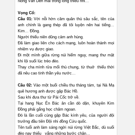
Nông Văn Dền mãi trong lòng thiếu nhi…
Vọng Cổ:
Câu 01:
Với nỗi hờn căm quân thù sâu sắc, tên của
anh chính là gang thép đã tôi luyện nên hai tiếng…
Kim… Đồng.
Người thiếu niên dũng cảm anh hùng.
Đã làm giao liên cho cách mạng, luôn hoàn thành mọi
nhiệm vụ được giao.
Đi một mình giữa rừng núi hiểm nguy, mang thư mật
khi lội suối lúc trèo đèo.
Thay cha mình rửa mối thù chung, từ thuở thiếu thời
đã nêu cao tinh thần yêu nước…
Câu 02:
Vào một buổi chiều thu tháng tám, tại Nà Mạ
quê hương anh được gặp Bác Hồ.
Sau khi đưa thư từ Pài Cốc trở về.
Tại hang Nục Én Bác ân cần dò dặn, khuyên Kim
Đồng phải gắng học chăm ngoan.
Đó là lần cuối cùng gặp Bác kính yêu, của người đội
trưởng đầu tiên Đội nhi đồng Cứu quốc.
Tên tuổi anh làm sáng ngời núi rừng Việt Bắc, dù suối
đèo nay thiếu vắng những bước chân…