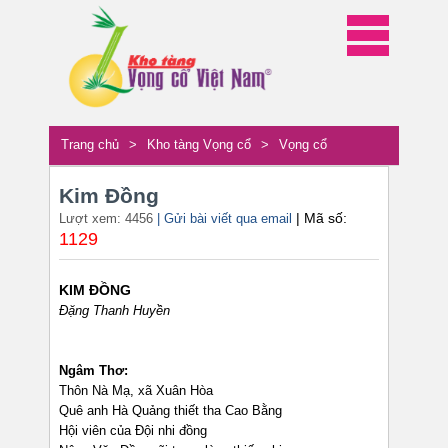
Trang chủ
>
Kho tàng Vọng cổ
>
Vọng cổ
Kim Đồng
| Mã số:
Lượt xem: 4456
| Gửi bài viết qua email
1129
KIM ĐỒNG
Đặng Thanh Huyền
Ngâm Thơ:
Thôn Nà Mạ, xã Xuân Hòa
Quê anh Hà Quảng thiết tha Cao Bằng
Hội viên của Đội nhi đồng