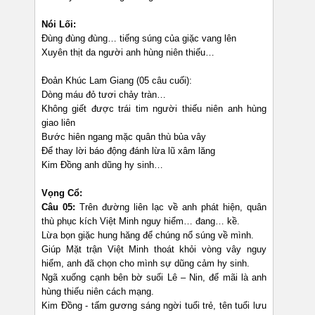
Nói Lối:
Đùng đùng đùng… tiếng súng của giặc vang lên
Xuyên thịt da người anh hùng niên thiếu…
Đoản Khúc Lam Giang (05 câu cuối):
Dòng máu đỏ tươi chảy tràn…
Không giết được trái tim người thiếu niên anh hùng
giao liên
Bước hiên ngang mặc quân thù bủa vây
Để thay lời báo động đánh lừa lũ xâm lăng
Kim Đồng anh dũng hy sinh…
Vọng Cổ:
Câu 05:
Trên đường liên lạc về anh phát hiện, quân
thù phục kích Việt Minh nguy hiểm… đang… kề.
Lừa bọn giặc hung hăng để chúng nổ súng về mình.
Giúp Mặt trận Việt Minh thoát khỏi vòng vây nguy
hiểm, anh đã chọn cho mình sự dũng cảm hy sinh.
Ngã xuống cạnh bên bờ suối Lê – Nin, để mãi là anh
hùng thiếu niên cách mạng.
Kim Đồng - tấm gương sáng ngời tuổi trẻ, tên tuổi lưu