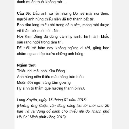
danh muôn thuở không mờ…
Câu 06:
Dẫu anh xa rồi nhưng Đội sẽ mãi noi theo,
người anh hùng thiếu niên đã trở thành bất tử.
Bao tấm lòng thiếu nhi trong cả nước, mong mỏi được
về thăm bờ suối Lê – Nin.
Nơi Kim Đồng đã dũng cảm hy sinh, hình ảnh khắc
sâu rạng ngời trong tâm trí.
Để tuổi trẻ hôm nay không ngừng đi tới, gắng học
chăm ngoan tiếp bước những anh hùng.
Ngâm thơ:
Thiếu nhi mãi nhớ Kim Đồng
Anh hùng niên thiếu máu hồng tràn tuôn
Muôn đời ngời sáng tấm gương
Hy sinh tô thắm quê hương thanh bình./.
Long Xuyên, ngày 16 tháng 01 năm 2015.
(Hưởng ứng Cuộc vận động sáng tác lời mới cho 20
bản Tổ và Vọng cổ dành cho thiếu nhi do Thành phố
Hồ Chí Minh phát động 2015)