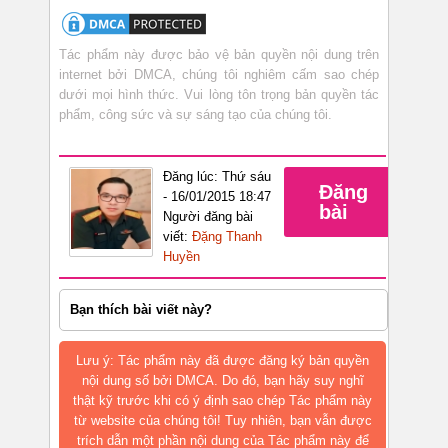
Tác phẩm này được bảo vệ bản quyền nội dung trên
internet bởi DMCA, chúng tôi nghiêm cấm sao chép
dưới mọi hình thức. Vui lòng tôn trọng bản quyền tác
phẩm, công sức và sự sáng tạo của chúng tôi.
Đăng lúc: Thứ sáu
Đăng
- 16/01/2015 18:47
bài
Người đăng bài
viết:
Đặng Thanh
Huyền
Bạn thích bài viết này?
Lưu ý: Tác phẩm này đã được đăng ký bản quyền
nội dung số bởi DMCA. Do đó, bạn hãy suy nghĩ
thật kỹ trước khi có ý định sao chép Tác phẩm này
từ website của chúng tôi! Tuy nhiên, bạn vẫn được
trích dẫn một phần nội dung của Tác phẩm này để