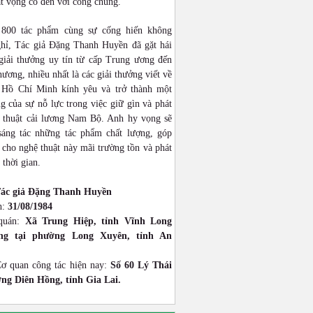
ật vọng cổ đến với công chúng.
 800 tác phẩm cùng sự cống hiến không
hỉ, Tác giả Đặng Thanh Huyền đã gặt hái
giải thưởng uy tín từ cấp Trung ương đến
hương, nhiều nhất là các giải thưởng viết về
 Hồ Chí Minh kính yêu và trở thành một
g của sự nỗ lực trong việc giữ gìn và phát
 thuật cải lương Nam Bộ. Anh hy vọng sẽ
 sáng tác những tác phẩm chất lượng, góp
cho nghệ thuật này mãi trường tồn và phát
 thời gian.
ác giả Đặng Thanh Huyền
h:
31/08/1984
quán:
Xã Trung Hiệp, tỉnh Vĩnh Long
ống tại phường Long Xuyên, tỉnh An
Cơ quan công tác hiện nay:
Số 60 Lý Thái
ng Diên Hồng, tỉnh Gia Lai.