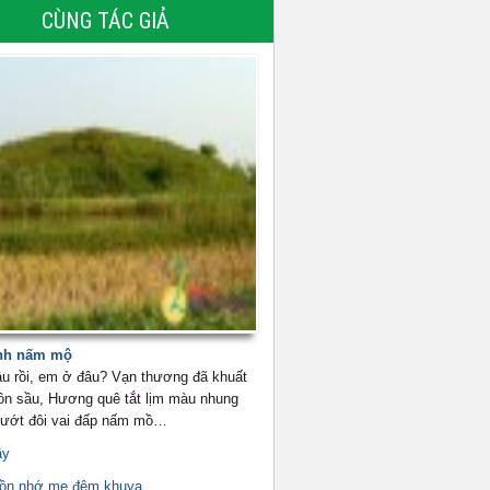
CÙNG TÁC GIẢ
nh nấm mộ
u rồi, em ở đâu? Vạn thương đã khuất
ôn sầu, Hương quê tắt lịm màu nhung
 ướt đôi vai đấp nấm mồ…
ầy
uồn nhớ mẹ đêm khuya