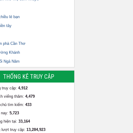
hiều lẻ bạn
iền tây
n phà Cần Thơ
ường Khánh
ổi Ngả Năm
THỐNG KÊ TRUY CẬP
 truy cập:
4,912
h viếng thăm:
4,479
chủ tìm kiếm:
433
 nay:
5,723
g hiện tại:
33,164
 lượt truy cập:
13,284,923