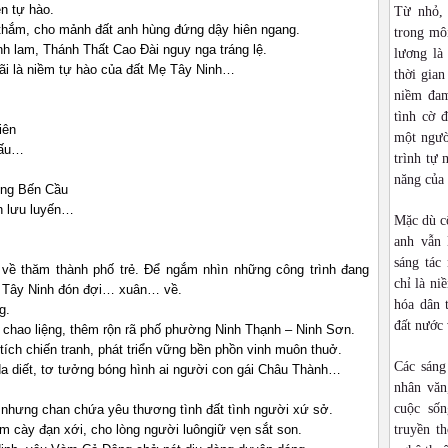
ện tự hào.
Từ nhỏ,
thắm, cho mảnh đất anh hùng đứng dậy hiên ngang.
trong môi
h lam, Thánh Thất Cao Đài nguy nga tráng lệ.
lương là
mãi là niềm tự hào của đất Mẹ Tây Ninh…
thời gia
niềm đam
tình cờ 
iên
một ngườ
dấu…
trình tự 
năng của
ởng Bến Cầu
n lưu luyến…
Mặc dù cô
anh vẫn 
sáng tác
về thăm thành phố trẻ. Để ngắm nhìn những công trình đang
chỉ là ni
t Tây Ninh đón đợi… xuân… về.
hóa dân 
g.
đất nước 
 chao liệng, thêm rộn rã phố phường Ninh Thạnh – Ninh Sơn.
ích chiến tranh, phát triển vững bền phồn vinh muôn thuở.
Các sáng
a diết, tơ tưởng bóng hình ai người con gái Châu Thành…
nhân văn
cuộc sốn
 nhưng chan chứa yêu thương tình đất tình người xứ sở.
 cày đạn xới, cho lòng người luôngiữ vẹn sắt son.
truyền t