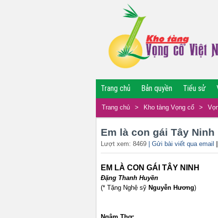
Trang chủ
Bản quyền
Tiểu sử
Trang chủ
>
Kho tàng Vọng cổ
>
Vọn
Em là con gái Tây Ninh
Lượt xem: 8469
| Gửi bài viết qua email
EM LÀ CON GÁI TÂY NINH
Đặng Thanh Huyền
(* Tặng Nghệ sỹ
Nguyễn Hương
)
Ngâm Thơ: