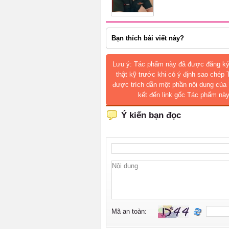
Bạn thích bài viết này?
Lưu ý: Tác phẩm này đã được đăng ký
thật kỹ trước khi có ý định sao chép
được trích dẫn một phần nội dung của 
kết đến link gốc Tác phẩm này