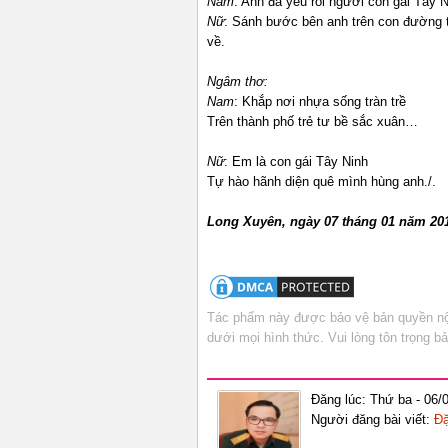
Nam
: Anh đã yêu rồi người con gái Tây
Nữ
: Sánh bước bên anh trên con đường t
về.
Ngâm thơ:
Nam
: Khắp nơi nhựa sống tràn trề
Trên thành phố trẻ tư bề sắc xuân…
Nữ
: Em là con gái Tây Ninh
Tự hào hãnh diện quê mình hùng anh./.
Long Xuyên, ngày 07 tháng 01 năm 20
Tác phẩm này được bảo vệ bản quyền nội
dưới mọi hình thức. Vui lòng tôn trọng 
Đăng lúc: Thứ ba - 06/
Người đăng bài viết:
Đặ