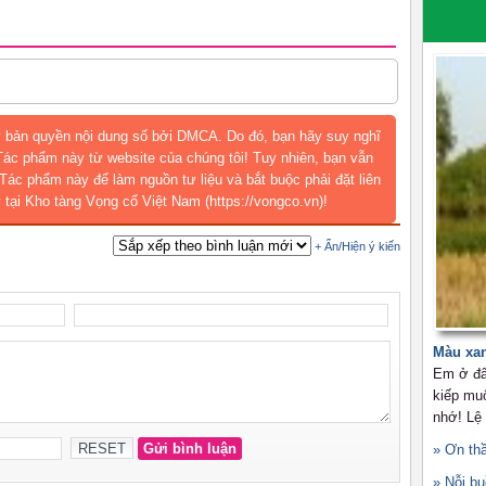
 bản quyền nội dung số bởi DMCA. Do đó, bạn hãy suy nghĩ
 Tác phẩm này từ website của chúng tôi! Tuy nhiên, bạn vẫn
Tác phẩm này để làm nguồn tư liệu và bắt buộc phải đặt liên
 tại Kho tàng Vọng cổ Việt Nam (https://vongco.vn)!
Màu xa
Em ở đâ
kiếp mu
nhớ! Lệ
» Ơn th
» Nỗi b