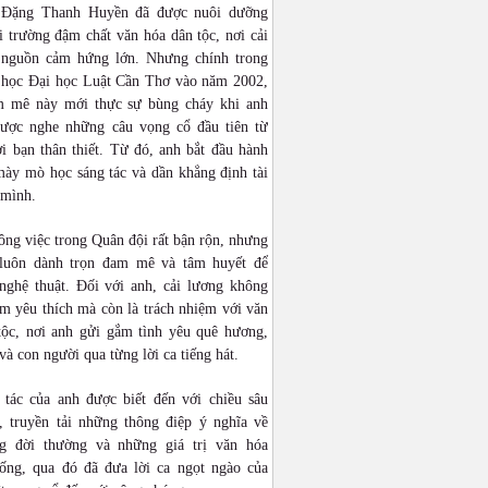
 Đặng Thanh Huyền đã được nuôi dưỡng
 trường đậm chất văn hóa dân tộc, nơi cải
 nguồn cảm hứng lớn. Nhưng chính trong
n học Đại học Luật Cần Thơ vào năm 2002,
 mê này mới thực sự bùng cháy khi anh
được nghe những câu vọng cổ đầu tiên từ
i bạn thân thiết. Từ đó, anh bắt đầu hành
mày mò học sáng tác và dần khẳng định tài
 mình.
ng việc trong Quân đội rất bận rộn, nhưng
luôn dành trọn đam mê và tâm huyết để
 nghệ thuật. Đối với anh, cải lương không
ềm yêu thích mà còn là trách nhiệm với văn
tộc, nơi anh gửi gắm tình yêu quê hương,
và con người qua từng lời ca tiếng hát.
 tác của anh được biết đến với chiều sâu
, truyền tải những thông điệp ý nghĩa về
g đời thường và những giá trị văn hóa
hống, qua đó đã đưa lời ca ngọt ngào của