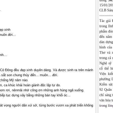
đồng
Số
15/01/2
…
CLB Sáng
----------
Tác giả 
trong lĩn
ẹp xinh
phẩm đón
 muôn đời…
đến năm 
dàn dựng,
hình của
Thơ và r
Ninh…
trong cả
Nghệ sỹ 
cổ thể h
ỏ Đông đều đẹp xinh duyên dáng. Và được sinh ra trên mảnh
Viện ki
dạ sắt son chung thủy đến… muôn… đời.
phường D
 chống Mỹ năm nào.
Kiểm sát
, ca khúc khải hoàn giành độc lập tự do.
92 Quân 
 bom rơi, nênmãi nhớ công ơn những anh hùng ngã xuống.
chỉ sáng 
 tiếp tục dựng xây bằng những bàn tay khối óc…
văn hóa t
hát vọng người dân xứ sở, từng bước vươn xa phát triển không
trong lòn