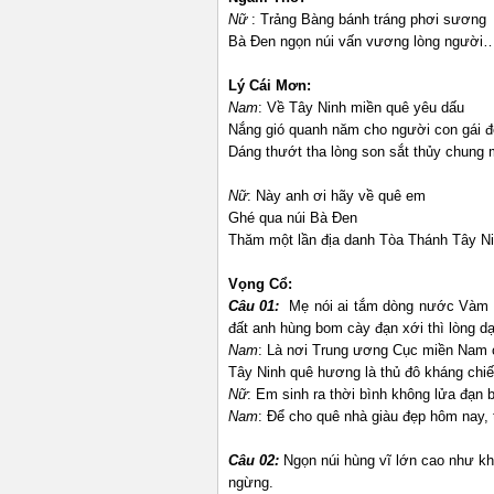
Nữ
: Trảng Bàng bánh tráng phơi sương
Bà Đen ngọn núi vấn vương lòng người
Lý Cái Mơn:
Nam
: Về Tây Ninh miền quê yêu dấu
Nắng gió quanh năm cho người con gái đ
Dáng thướt tha lòng son sắt thủy chung
Nữ
: Này anh ơi hãy về quê em
Ghé qua núi Bà Đen
Thăm một lần địa danh Tòa Thánh Tây 
Vọng Cổ:
Câu 01:
Mẹ nói ai tắm dòng nước Vàm C
đất anh hùng bom cày đạn xới thì lòng 
Nam
: Là nơi Trung ương Cục miền Nam
Tây Ninh quê hương là thủ đô kháng chiến
Nữ
: Em sinh ra thời bình không lửa đạn
Nam
: Để cho quê nhà giàu đẹp hôm nay,
Câu 02:
Ngọn núi hùng vĩ lớn cao như k
ngừng.