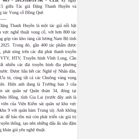
: 005 - 2015/HĐTPSK - CLB
, ký ngày
015 giữa Tác giả Đặng Thanh Huyền và
 tác Vọng cổ Đồng Quê.
-----
Đặng Thanh Huyền là một tác giả nổi bật
h vực nghệ thuật vọng cổ, với hơn 800 tác
g góp vào kho tàng cải lương Nam Bộ tính
2025. Trong đó, gần 400 tác phẩm được
 phát sóng trên các đài phát thanh truyền
 VTV, HTV, Truyền hình Vĩnh Long, Cần
ất nhiều các đài truyền hình địa phương
 nước. Được hầu hết các Nghệ sỹ Nhân dân,
Ưu tú, cùng tất cả các Chuông vàng vọng
iện. Hiện anh đang là Trưởng ban 3 của
ểm sát quân sự Quân đoàn 34, đóng tại
iên Hồng, tỉnh Gia Lai (trước đây anh là
 viên của Viện Kiểm sát quân sự khu vực
khu 9 với quân hàm Trung tá). Anh không
tác để bảo tồn mà còn phát triển các giá trị
ruyền thống, tạo nên những dấu ấn sâu đậm
g khán giả yêu nghệ thuật.