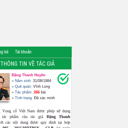
ng kê
Tài khoản
THÔNG TIN VỀ TÁC GIẢ
Đặng Thanh Huyền
» Năm sinh:
31/08/1984
» Quê quán:
Vĩnh Long
» Tác phẩm:
266
bài
» Tình trạng:
Đã xác minh
g Vọng cổ Việt Nam được phép sử dụng
ộ tác phẩm của tác giả
Đặng Thanh
i các nội dung được quy định tại hợp