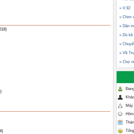
» V.92
» Chim c
» Dân m
018)
» Dù kê
» Chuyế
» Về Tr
» Chợ n
Đang
)
Khác
Máy 
Hôm
Thán
Tổng
4)