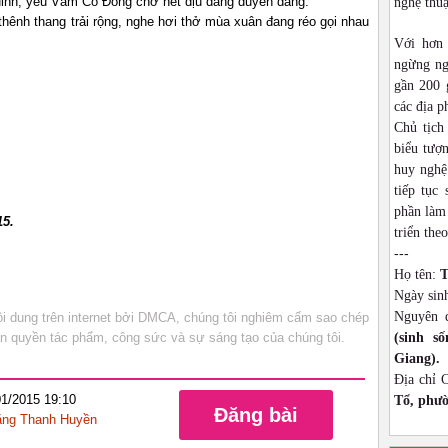
 Ninh, yêu Vàm Cỏ Đông chở nét dịu dàng duyên dáng.
nghệ thu
hênh thang trải rộng, nghe hơi thở mùa xuân đang réo gọi nhau
Với hơn
ngừng ng
gần 200 
các địa p
Chủ tịch
biểu tượn
huy nghệ
tiếp tục
phần làm 
15.
triển theo
---
Họ tên:
T
Ngày sin
Nguyên 
 dung trên internet bởi DMCA, chúng tôi nghiêm cấm sao chép
bản quyền tác phẩm, công sức và sự sáng tạo của chúng tôi.
(sinh s
Giang).
Địa chỉ 
01/2015 19:10
Tổ, phườ
Đăng bài
ng Thanh Huyền