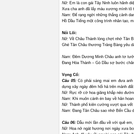
Nữ
: Em là con gái Tây Ninh luôn hãnh di
Xưa cha anh đã lấy máu xương mình tô 
Nam
: Để rạng ngời những thắng cảnh dan
Hồ Dầu Tiếng một công trình nhân tạo, 
Nói Lối:
Nữ
: Về Châu Thành lòng chợt nhớ Tân B
Ghé Tân Châu thương Trảng Bàng yêu 
Nam
: Đêm Dương Minh Châu anh tơ tư
Đang Hòa Thành – Gò Dầu sợ bước châ
Vọng Cổ:
Câu 05:
Có phải sáng mai em đưa anh 
dựng xây ngày đêm hối hả trên mảnh đấ
Nữ
: Rực rỡ cờ hoa giăng khắp nẻo đườn
Nam
: Khi muôn cánh én bay về hân hoan
Nữ
: Thành phố kiên cường vượt qua vết t
Nam
: Đang Tân Châu sao nhớ Bến Cầu d
Câu 06:
Dẫu mới lần đầu về với quê em,
Nữ
: Hoa nở ngát hương nơi ngày xưa bom