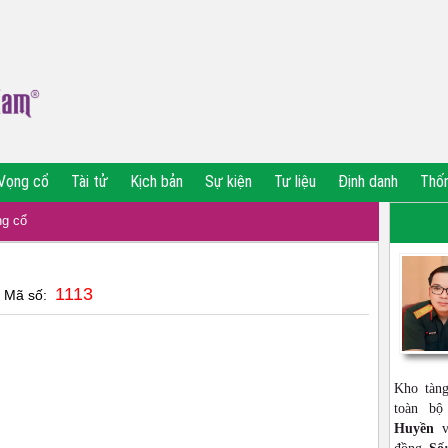
Vọng cổ
Tài tử
Kịch bản
Sự kiện
Tư liệu
Định danh
Thố
g cổ
1113
| Mã số:
Kho tàn
toàn b
Huyền
vớ