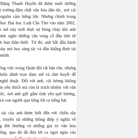
 Đặng Thanh Huyền đã được nuôi dưỡng
 trường đậm chất văn hóa dân tộc, nơi cải
 nguồn cảm hứng lớn. Nhưng chính trong
n học Đại học Luật Cần Thơ vào năm 2002,
 mê này mới thực sự bùng cháy khi anh
được nghe những câu vọng cổ đầu tiên từ
i bạn thân thiết. Từ đó, anh bắt đầu hành
mày mò học sáng tác và dần khẳng định tài
 mình.
ng việc trong Quân đội rất bận rộn, nhưng
luôn dành trọn đam mê và tâm huyết để
 nghệ thuật. Đối với anh, cải lương không
ềm yêu thích mà còn là trách nhiệm với văn
tộc, nơi anh gửi gắm tình yêu quê hương,
và con người qua từng lời ca tiếng hát.
 tác của anh được biết đến với chiều sâu
, truyền tải những thông điệp ý nghĩa về
g đời thường và những giá trị văn hóa
hống, qua đó đã đưa lời ca ngọt ngào của