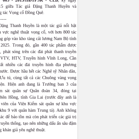
: 005 - 2015/HĐTPSK - CLB
, ký ngày
015 giữa Tác giả Đặng Thanh Huyền và
 tác Vọng cổ Đồng Quê.
-----
Đặng Thanh Huyền là một tác giả nổi bật
h vực nghệ thuật vọng cổ, với hơn 800 tác
g góp vào kho tàng cải lương Nam Bộ tính
2025. Trong đó, gần 400 tác phẩm được
 phát sóng trên các đài phát thanh truyền
 VTV, HTV, Truyền hình Vĩnh Long, Cần
ất nhiều các đài truyền hình địa phương
 nước. Được hầu hết các Nghệ sỹ Nhân dân,
Ưu tú, cùng tất cả các Chuông vàng vọng
iện. Hiện anh đang là Trưởng ban 3 của
ểm sát quân sự Quân đoàn 34, đóng tại
iên Hồng, tỉnh Gia Lai (trước đây anh là
 viên của Viện Kiểm sát quân sự khu vực
khu 9 với quân hàm Trung tá). Anh không
tác để bảo tồn mà còn phát triển các giá trị
ruyền thống, tạo nên những dấu ấn sâu đậm
g khán giả yêu nghệ thuật.