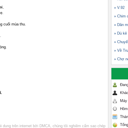
ai,
» V.92
ẹ.
» Chim c
g cuối mùa thu.
» Dân m
» Dù kê
.
» Chuyế
òng.
» Về Tr
» Chợ n
Đang
5.
Khác
Máy 
Hôm
Thán
Tổng
 dung trên internet bởi DMCA, chúng tôi nghiêm cấm sao chép