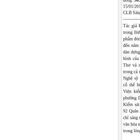
đồng
Số
15/01/2
CLB Sáng
----------
Tác giả 
trong lĩn
phẩm đón
đến năm 
dàn dựng,
hình của
Thơ và r
trong cả
Nghệ sỹ 
cổ thể h
Viện ki
phường D
Kiểm sát
92 Quân 
chỉ sáng 
văn hóa t
trong lòn