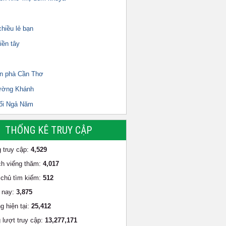
hiều lẻ bạn
iền tây
n phà Cần Thơ
ường Khánh
ổi Ngả Năm
THỐNG KÊ TRUY CẬP
 truy cập:
4,529
h viếng thăm:
4,017
chủ tìm kiếm:
512
 nay:
3,875
g hiện tại:
25,412
 lượt truy cập:
13,277,171