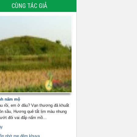
CÙNG TÁC GIẢ
nh nấm mộ
u rồi, em ở đâu? Vạn thương đã khuất
ôn sầu, Hương quê tắt lịm màu nhung
 ướt đôi vai đấp nấm mồ…
ầy
uồn nhớ mẹ đêm khuya