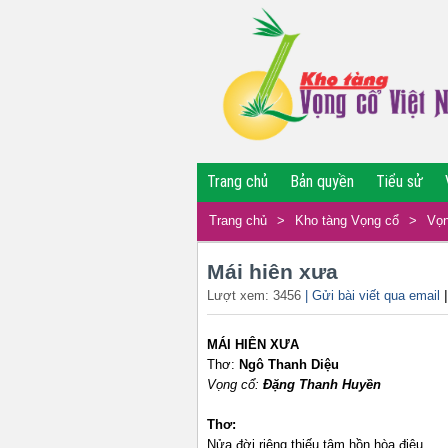
Trang chủ
Bản quyền
Tiểu sử
Trang chủ
>
Kho tàng Vọng cổ
>
Vọn
Mái hiên xưa
Lượt xem: 3456
| Gửi bài viết qua email
MÁI HIÊN XƯA
Thơ:
Ngô Thanh Diệu
Vọng cổ:
Đặng Thanh Huyền
Thơ:
Nửa đời riêng thiếu tâm hồn hòa điệu