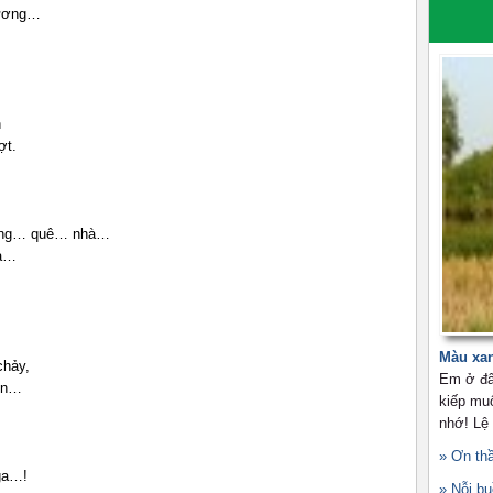
hương…
n
ợt.
muống… quê… nhà…
ià…
Màu xa
chảy,
Em ở đâ
iền…
kiếp mu
nhớ! Lệ
» Ơn th
ga…!
» Nỗi b