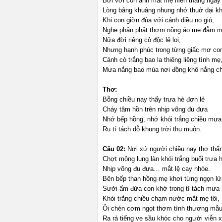
Bởi với con ánh mắt mẹ hiền tháng ngà
Lòng bâng khuâng nhung nhớ thuở dại 
Khi con giỡn đùa với cánh diều no gió,
Nghe phản phất thơm nồng áo mẹ đẫm m
Nửa đời riêng cô độc lẻ loi,
Nhưng hạnh phúc trong từng giấc mơ con
Cánh cò trắng bao la thiêng liêng tình mẹ
Mưa nắng bao mùa nơi đồng khô nắng 
Thơ:
Bỗng chiều nay thấy trưa hè đơn lẻ
Cháy tâm hồn trên nhịp võng đu đưa
Nhớ bếp hồng, nhớ khói trắng chiều mưa
Ru tí tách dỗ khung trời thu muộn.
Câu 02:
Nơi xứ người chiều nay thơ thẩn
Chợt mông lung làn khói trắng buổi trưa 
Nhịp võng đu đưa… mắt lệ cay nhòe.
Bên bếp than hồng mẹ khơi từng ngọn lử
Sưởi ấm đứa con khờ trong tí tách mưa 
Khói trắng chiều chạm nước mắt mẹ tôi,
Ôi chén cơm ngọt thơm tình thương mẫu
Ra rả tiếng ve sầu khóc cho người viễn 