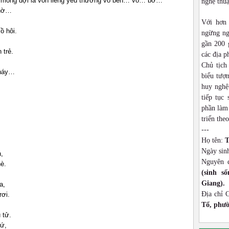
y mong đợi là vốn liếng yêu thương vô bến… vô… bờ…
nghệ thu
khờ…
Với hơn
ồ hôi.
ngừng ng
gần 200 
 trẻ.
các địa p
,
Chủ tịch
cháy…
biểu tượn
huy nghệ
tiếp tục
phần làm 
triển theo
---
Họ tên:
T
Ngày sin
,
Nguyên 
hè.
(sinh s
Giang).
a,
Địa chỉ 
rơi.
Tổ, phườ
 tử.
xứ,