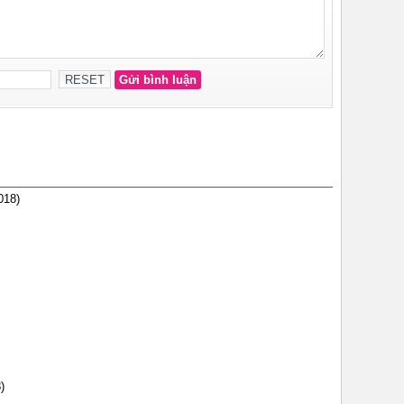
018)
)