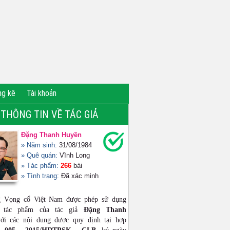
ng kê
Tài khoản
THÔNG TIN VỀ TÁC GIẢ
Đặng Thanh Huyền
» Năm sinh:
31/08/1984
» Quê quán:
Vĩnh Long
» Tác phẩm:
266
bài
» Tình trạng:
Đã xác minh
g Vọng cổ Việt Nam được phép sử dụng
ộ tác phẩm của tác giả
Đặng Thanh
i các nội dung được quy định tại hợp