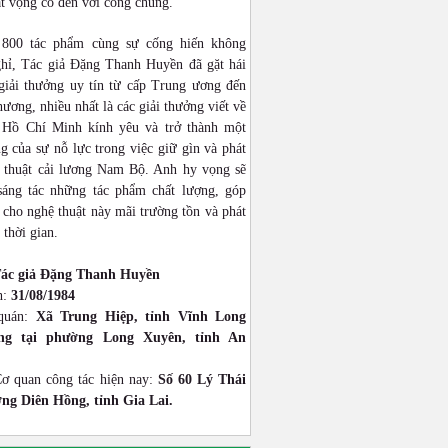
ật vọng cổ đến với công chúng.
 800 tác phẩm cùng sự cống hiến không
hỉ, Tác giả Đặng Thanh Huyền đã gặt hái
giải thưởng uy tín từ cấp Trung ương đến
hương, nhiều nhất là các giải thưởng viết về
 Hồ Chí Minh kính yêu và trở thành một
g của sự nỗ lực trong việc giữ gìn và phát
 thuật cải lương Nam Bộ. Anh hy vọng sẽ
 sáng tác những tác phẩm chất lượng, góp
cho nghệ thuật này mãi trường tồn và phát
 thời gian.
ác giả Đặng Thanh Huyền
h:
31/08/1984
quán:
Xã Trung Hiệp, tỉnh Vĩnh Long
ống tại phường Long Xuyên, tỉnh An
Cơ quan công tác hiện nay:
Số 60 Lý Thái
ng Diên Hồng, tỉnh Gia Lai.