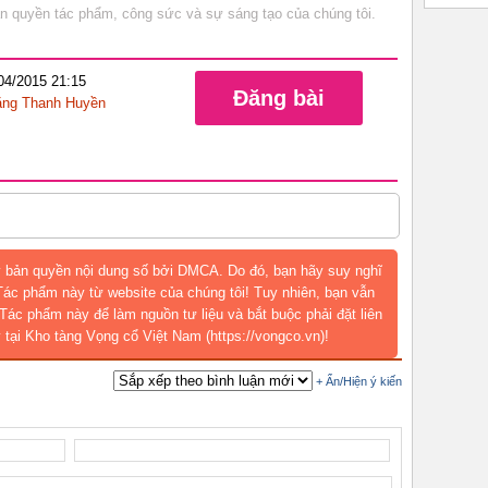
bản quyền tác phẩm, công sức và sự sáng tạo của chúng tôi.
/04/2015 21:15
Đăng bài
ng Thanh Huyền
 bản quyền nội dung số bởi DMCA. Do đó, bạn hãy suy nghĩ
 Tác phẩm này từ website của chúng tôi! Tuy nhiên, bạn vẫn
Tác phẩm này để làm nguồn tư liệu và bắt buộc phải đặt liên
 tại Kho tàng Vọng cổ Việt Nam (https://vongco.vn)!