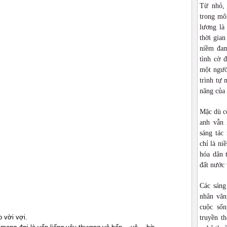
Từ nhỏ,
trong môi
lương là
thời gia
niềm đam
tình cờ 
một ngườ
trình tự 
năng của
Mặc dù cô
anh vẫn 
sáng tác
chỉ là ni
hóa dân 
đất nước 
Các sáng
nhân văn
cuộc sốn
o vời vợi.
truyền t