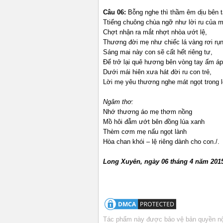
Câu 06:
Bỗng nghe thì thầm êm dịu bên t
Ttiếng chuông chùa ngỡ như lời ru của m
Chợt nhận ra mắt nhợt nhòa ướt lệ,
Thương đời mẹ như chiếc lá vàng rơi rụn
Sáng mai này con sẽ cất hết riêng tư,
Để trở lại quê hương bên vòng tay ấm áp
Dưới mái hiên xưa hát đời ru con trẻ,
Lời mẹ yêu thương nghe mát ngọt trong l
Ngâm thơ:
Nhớ thương áo mẹ thơm nồng
Mồ hôi đẫm ướt bên đồng lúa xanh
Thèm cơm mẹ nấu ngọt lành
Hòa chan khói – lệ riêng dành cho con./.
Long Xuyên, ngày 06 tháng 4 năm 201
Tác phẩm này được bảo vệ bản quyền nội