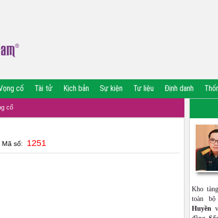
Vọng cổ
Tài tử
Kịch bản
Sự kiện
Tư liệu
Định danh
Thố
g cổ
1251
| Mã số:
Kho tàn
toàn b
Huyền
vớ