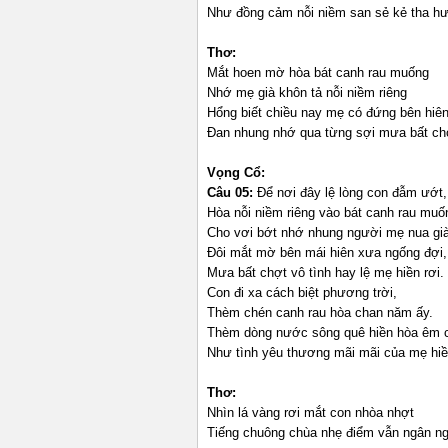
Như đồng cảm nỗi niềm san sẻ kẻ tha 
Thơ:
Mắt hoen mờ hòa bát canh rau muống
Nhớ mẹ già khôn tả nỗi niềm riêng
Hổng biết chiều nay mẹ có đứng bên hiê
Đan nhung nhớ qua từng sợi mưa bất ch
Vọng Cổ:
Câu 05:
Để nơi đây lệ lòng con đẫm ướt,
Hòa nỗi niềm riêng vào bát canh rau 
Cho vơi bớt nhớ nhung người mẹ nua g
Đôi mắt mờ bên mái hiên xưa ngống đợi,
Mưa bất chợt vô tình hay lệ mẹ hiền rơi.
Con đi xa cách biệt phương trời,
Thèm chén canh rau hòa chan năm ấy.
Thèm dòng nước sông quê hiền hòa êm 
Như tình yêu thương mãi mãi của mẹ h
Thơ:
Nhìn lá vàng rơi mắt con nhòa nhợt
Tiếng chuông chùa nhẹ điểm vẫn ngân n