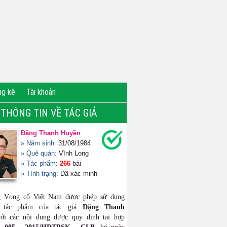
ng kê
Tài khoản
THÔNG TIN VỀ TÁC GIẢ
Đặng Thanh Huyền
» Năm sinh:
31/08/1984
» Quê quán:
Vĩnh Long
» Tác phẩm:
266
bài
» Tình trạng:
Đã xác minh
g Vọng cổ Việt Nam được phép sử dụng
ộ tác phẩm của tác giả
Đặng Thanh
i các nội dung được quy định tại hợp