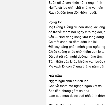
Buồn tái tê con khóc hận riêng mình
Nghĩa cù lao chín chữ chẳng vẹn gìn
Ray rứt đến trọn đời khôn nguôi.
Vọng Cổ
Mẹ Giồng Riềng ơi, con đang lạc lõng
để trở về thăm nơi ngày xưa mẹ đợi,
Nhớ dòng sông xưa lãng đãng
Câu 1.
Có một cánh cò đêm đêm lặn lội,
Đổi cay đắng phận mình gieo ngào ng
Chiếc xuồng chèo chở khẳm vạn lo to
Dù giá rét vẫn nghĩ dường nắng ấm.
Tấm thân gầy khập khiễng vạn bước 
Mẹ vạch lối con đi qua tháng năm dài
Nói Dặm
Ngậm ngùi chín chữ cù lao
Con về thăm mẹ nghẹn ngào xót xa
Bạc tiền nhung gấm xa hoa
Làm sao mua được quê nhà tình thâm