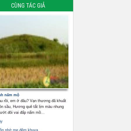
CÙNG TÁC GIẢ
nh nấm mộ
u rồi, em ở đâu? Vạn thương đã khuất
ôn sầu, Hương quê tắt lịm màu nhung
 ướt đôi vai đấp nấm mồ…
ầy
uồn nhớ mẹ đêm khuya