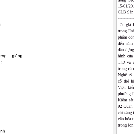
đồng
Số
15/01/2
CLB Sáng
----------
i
Tác giả 
trong lĩn
phẩm đón
đến năm 
dàn dựng,
ương… giăng
hình của
:
Thơ và r
trong cả
Nghệ sỹ 
cổ thể h
Viện ki
phường D
Kiểm sát
92 Quân 
chỉ sáng 
văn hóa t
trong lòn
ạnh