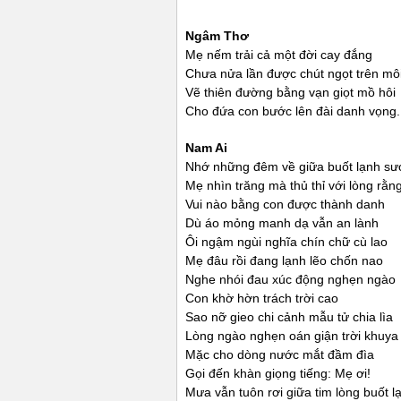
Ngâm Thơ
Mẹ nếm trải cả một đời cay đắng
Chưa nửa lần được chút ngọt trên mô
Vẽ thiên đường bằng vạn giọt mồ hôi
Cho đứa con bước lên đài danh vọng.
Nam
Ai
Nhớ những đêm về giữa buốt lạnh s
Mẹ nhìn trăng mà thủ thỉ với lòng rằng
Vui nào bằng con được thành danh
Dù áo mỏng manh dạ vẫn an lành
Ôi ngậm ngùi nghĩa chín chữ cù lao
Mẹ đâu rồi đang lạnh lẽo chốn nao
Nghe nhói đau xúc động nghẹn ngào
Con khờ hờn trách trời cao
Sao nỡ gieo chi cảnh mẫu tử chia lìa
Lòng ngào nghẹn oán giận trời khuya
Mặc cho dòng nước mắt đầm đìa
Gọi đến khàn giọng tiếng: Mẹ ơi!
Mưa vẫn tuôn rơi giữa tim lòng buốt l