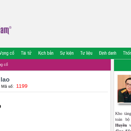
Vọng cổ
Tài tử
Kịch bản
Sự kiện
Tư liệu
Định danh
Thố
g cổ
 lao
1199
| Mã số:
O
Kho tàn
toàn b
Huyền
vớ