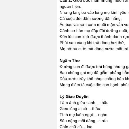
Câu 2.
Giữa bức màn nhung muôn ánh 
ngoan hiền.
Nhưng lại gieo vào lòng mẹ kính yêu
Cả cuộc đời dầm sương dãi nắng,
Áo bạc vai sờn cơm muối mặn vẫn vui
Cảnh cơ hàn mẹ đắp đổi dưỡng nuôi,
Đến lúc con khờ được thành danh rực
Phút sau cùng khi trút dòng hơi thở,
Mẹ nở nụ cười mà dòng nước mắt trà
Ngâm Thơ
Đường con đi được trải hồng nhung 
Bao chông gai mẹ đã giẫm phẳng bằ
Dẫu xước trầy khổ nhọc chẳng băn k
Mong điểm tô cuộc đời con hạnh phúc
Lý Giao Duyên
Tấm ảnh giữa canh… thâu
Gieo lòng ai có… thấu
Tình mẹ luôn ngọt… ngào
Sâu nặng mãi dâng… trào
Chín chữ cù… lao