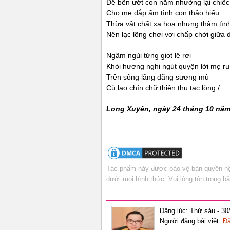
Để bên ướt con nằm nhường lại chiếc
Cho mẹ đắp ấm tình con thảo hiếu.
Thừa vật chất xa hoa nhưng thâm tình
Nên lạc lõng chơi vơi chấp chới giữa 
Ngậm ngùi từng giọt lệ rơi
Khói hương nghi ngút quyện lời mẹ ru
Trên sông lãng đãng sương mù
Cù lao chín chữ thiên thu tạc lòng./.
Long Xuyên, ngày 24 tháng 10 năm
Tác phẩm này được bảo vệ bản quyền nội
dưới mọi hình thức. Vui lòng tôn trọng 
Đăng lúc: Thứ sáu - 30
Người đăng bài viết:
Đặ