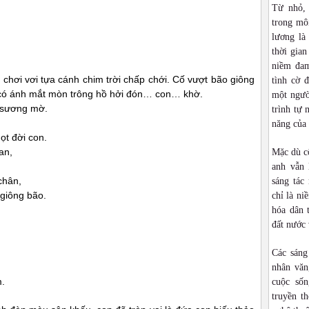
Từ nhỏ,
trong môi
lương là
thời gia
niềm đam
 chơi vơi tựa cánh chim trời chấp chới. Cố vượt bão giông
tình cờ 
 có ánh mắt mòn trông hồ hởi đón… con… khờ.
một ngườ
 sương mờ.
trình tự 
năng của
ọt đời con.
an,
Mặc dù cô
anh vẫn 
chân,
sáng tác
 giông bão.
chỉ là ni
hóa dân 
đất nước 
Các sáng
nhân văn
.
cuộc sốn
truyền t