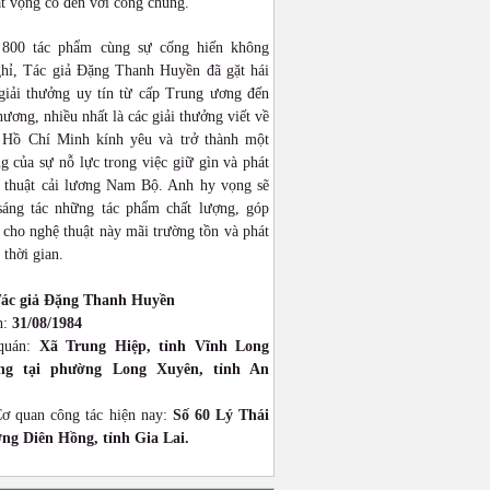
ật vọng cổ đến với công chúng.
 800 tác phẩm cùng sự cống hiến không
hỉ, Tác giả Đặng Thanh Huyền đã gặt hái
giải thưởng uy tín từ cấp Trung ương đến
hương, nhiều nhất là các giải thưởng viết về
 Hồ Chí Minh kính yêu và trở thành một
g của sự nỗ lực trong việc giữ gìn và phát
 thuật cải lương Nam Bộ. Anh hy vọng sẽ
 sáng tác những tác phẩm chất lượng, góp
cho nghệ thuật này mãi trường tồn và phát
 thời gian.
ác giả Đặng Thanh Huyền
h:
31/08/1984
quán:
Xã Trung Hiệp, tỉnh Vĩnh Long
ống tại phường Long Xuyên, tỉnh An
Cơ quan công tác hiện nay:
Số 60 Lý Thái
ng Diên Hồng, tỉnh Gia Lai.