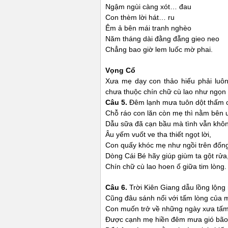
Ngậm ngùi càng xót… đau
Con thèm lời hát… ru
Êm ả bên mái tranh nghèo
Năm tháng dài đằng đẵng gieo neo
Chẳng bao giờ lem luốc mờ phai.
Vọng Cổ
Xưa mẹ dạy con thảo hiếu phải luô
chưa thuộc chín chữ cù lao như ngọ
Câu 5.
Đêm lạnh mưa tuôn dột thấm c
Chỗ ráo con lăn còn mẹ thì nằm bên 
Dẫu sữa đã cạn bầu mà tình vẫn khôn
Âu yếm vuốt ve tha thiết ngọt lời,
Con quấy khóc mẹ như ngồi trên đống
Dòng Cái Bé hãy giúp giùm ta gột rửa
Chín chữ cù lao hoen ố giữa tim lòng.
Câu 6.
Trời Kiên Giang dẫu lồng lộn
Cũng đâu sánh nổi với tấm lòng của 
Con muốn trở về những ngày xưa tấm
Được cạnh mẹ hiền đêm mưa gió bão