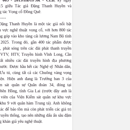
: 005 - 2015/HĐTPSK - CLB
, ký ngày
015 giữa Tác giả Đặng Thanh Huyền và
 tác Vọng cổ Đồng Quê.
-----
Đặng Thanh Huyền là một tác giả nổi bật
h vực nghệ thuật vọng cổ, với hơn 800 tác
g góp vào kho tàng cải lương Nam Bộ tính
2025. Trong đó, gần 400 tác phẩm được
 phát sóng trên các đài phát thanh truyền
 VTV, HTV, Truyền hình Vĩnh Long, Cần
ất nhiều các đài truyền hình địa phương
 nước. Được hầu hết các Nghệ sỹ Nhân dân,
Ưu tú, cùng tất cả các Chuông vàng vọng
iện. Hiện anh đang là Trưởng ban 3 của
ểm sát quân sự Quân đoàn 34, đóng tại
iên Hồng, tỉnh Gia Lai (trước đây anh là
 viên của Viện Kiểm sát quân sự khu vực
khu 9 với quân hàm Trung tá). Anh không
tác để bảo tồn mà còn phát triển các giá trị
ruyền thống, tạo nên những dấu ấn sâu đậm
g khán giả yêu nghệ thuật.