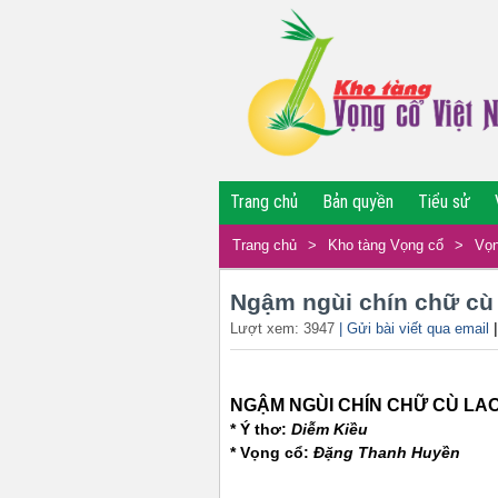
Trang chủ
Bản quyền
Tiểu sử
Trang chủ
>
Kho tàng Vọng cổ
>
Vọn
Ngậm ngùi chín chữ cù
Lượt xem: 3947
| Gửi bài viết qua email
NGẬM NGÙI CHÍN CHỮ CÙ LA
* Ý thơ:
Diễm Kiều
* Vọng cổ:
Đặng Thanh Huyền