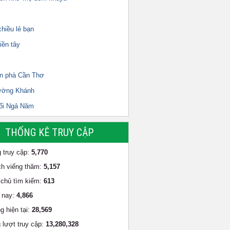
hiều lẻ bạn
iền tây
n phà Cần Thơ
ường Khánh
ổi Ngả Năm
THỐNG KÊ TRUY CẬP
 truy cập:
5,770
h viếng thăm:
5,157
chủ tìm kiếm:
613
 nay:
4,866
g hiện tại:
28,569
 lượt truy cập:
13,280,328