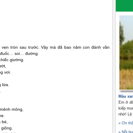
n vẹn tròn sau trước. Vậy mà đã bao năm con đánh vần
n đuốc… soi… đường.
hiếc giường.
ướt,
g vơi.
 lửa.
,
Màu xa
Em ở đâ
kiếp mu
g mênh mông,
nhớ! Lệ
mẹ.
 bé,
» Ơn th
 giông.
» Nỗi b