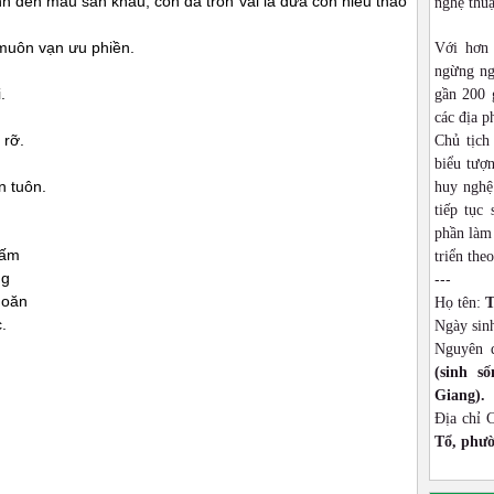
đèn màu sân khấu, con đã tròn vai là đứa con hiếu thảo
nghệ thu
 muôn vạn ưu phiền.
Với hơn
ngừng ng
.
gần 200 
các địa p
 rỡ.
Chủ tịch
biểu tượn
n tuôn.
huy nghệ
tiếp tục
phần làm 
gấm
triển theo
ng
---
hoăn
Họ tên:
T
.
Ngày sin
Nguyên 
(sinh s
Giang).
Địa chỉ 
Tổ, phườ