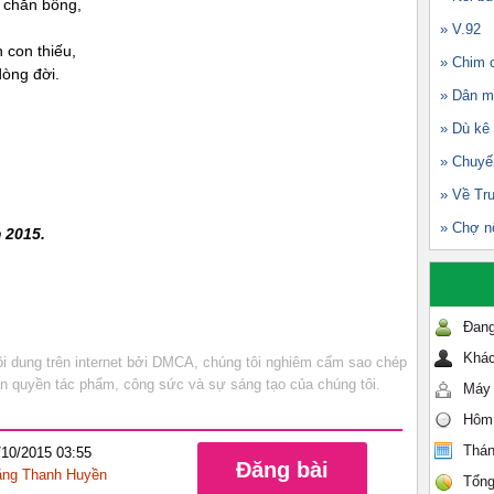
 chăn bông,
» V.92
 con thiếu,
» Chim c
dòng đời.
» Dân m
» Dù kê
» Chuyế
» Về Tr
» Chợ n
 2015.
Đang
Khác
 dung trên internet bởi DMCA, chúng tôi nghiêm cấm sao chép
bản quyền tác phẩm, công sức và sự sáng tạo của chúng tôi.
Máy 
Hôm
Thán
/10/2015 03:55
Đăng bài
ng Thanh Huyền
Tổng