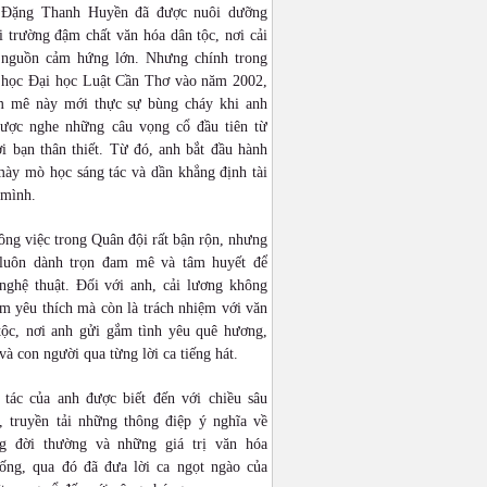
 Đặng Thanh Huyền đã được nuôi dưỡng
 trường đậm chất văn hóa dân tộc, nơi cải
 nguồn cảm hứng lớn. Nhưng chính trong
n học Đại học Luật Cần Thơ vào năm 2002,
 mê này mới thực sự bùng cháy khi anh
được nghe những câu vọng cổ đầu tiên từ
i bạn thân thiết. Từ đó, anh bắt đầu hành
mày mò học sáng tác và dần khẳng định tài
 mình.
ng việc trong Quân đội rất bận rộn, nhưng
luôn dành trọn đam mê và tâm huyết để
 nghệ thuật. Đối với anh, cải lương không
ềm yêu thích mà còn là trách nhiệm với văn
tộc, nơi anh gửi gắm tình yêu quê hương,
và con người qua từng lời ca tiếng hát.
 tác của anh được biết đến với chiều sâu
, truyền tải những thông điệp ý nghĩa về
g đời thường và những giá trị văn hóa
hống, qua đó đã đưa lời ca ngọt ngào của