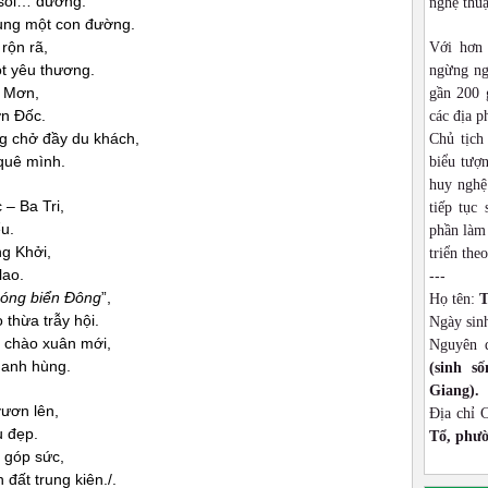
 soi… đường.
nghệ thu
ung một con đường.
rộn rã,
Với hơn
t yêu thương.
ngừng ng
i Mơn,
gần 200 
ơn Đốc.
các địa p
 chở đầy du khách,
Chủ tịch
quê mình.
biểu tượn
huy nghệ
– Ba Tri,
tiếp tục
u.
phần làm 
g Khởi,
triển theo
lao.
---
sóng biển Đông
”,
Họ tên:
T
thừa trẫy hội.
Ngày sin
 chào xuân mới,
Nguyên 
 anh hùng.
(sinh s
Giang).
ươn lên,
Địa chỉ 
u đẹp.
Tổ, phườ
 góp sức,
ất trung kiên./.