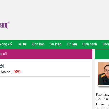
Vọng cổ
Tài tử
Kịch bản
Sự kiện
Tư liệu
Định danh
Thố
g cổ
ởi
989
| Mã số:
Kho tàn
toàn b
Huyền
vớ