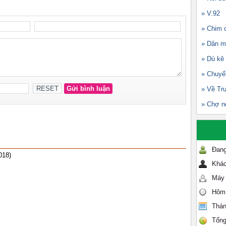
» V.92
» Chim c
» Dân m
» Dù kê
» Chuyế
» Về Tr
» Chợ n
Đang
018)
Khác
Máy 
Hôm
Thán
Tổng