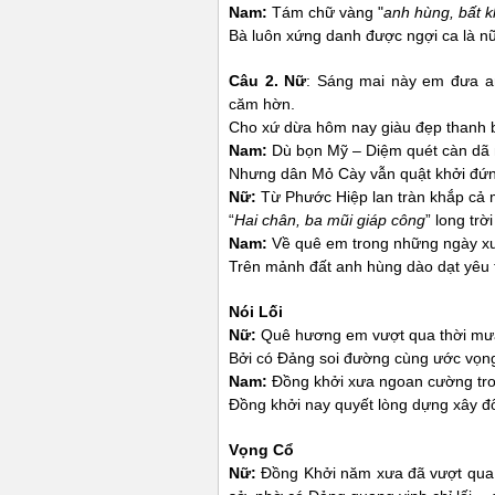
Nam
:
Tám chữ vàng "
anh hùng, bất k
Bà luôn xứng danh được ngợi ca là n
Câu 2. Nữ
: Sáng mai này em đưa an
căm hờn.
Cho xứ dừa hôm nay giàu đẹp thanh 
Nam
:
Dù bọn Mỹ – Diệm quét càn dã
Nhưng dân Mỏ Cày vẫn quật khởi đứn
Nữ:
Từ Phước Hiệp lan tràn khắp cả
“
Hai chân, ba mũi giáp công
” long trời
Nam
:
Về quê em trong những ngày x
Trên mảnh đất anh hùng dào dạt yêu
Nói Lối
Nữ:
Quê hương em vượt qua thời mư
Bởi có Đảng soi đường cùng ước vọn
Nam
:
Đồng khởi xưa ngoan cường tron
Đồng khởi nay quyết lòng dựng xây đổ
Vọng Cổ
Nữ:
Đồng Khởi năm xưa đã vượt qua m