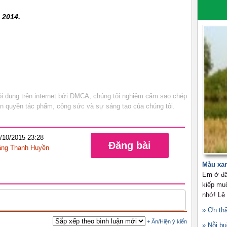
 2014.
 dung trên internet bởi DMCA, chúng tôi nghiêm cấm sao chép
bản quyền tác phẩm, công sức và sự sáng tạo của chúng tôi.
8/10/2015 23:28
Đăng bài
ng Thanh Huyền
Màu xa
Em ở đâ
kiếp mu
nhớ! Lệ
» Ơn th
» Nỗi b