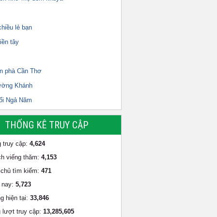
hiều lẻ bạn
iền tây
n phà Cần Thơ
ường Khánh
ổi Ngả Năm
THỐNG KÊ TRUY CẬP
 truy cập:
4,624
h viếng thăm:
4,153
chủ tìm kiếm:
471
 nay:
5,723
g hiện tại:
33,846
 lượt truy cập:
13,285,605