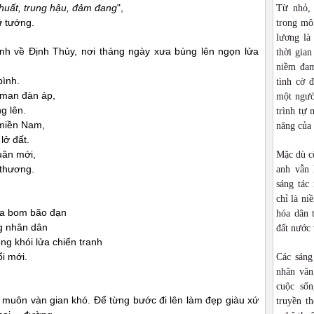
huất, trung hậu, đảm đang
",
Từ nhỏ,
ữ tướng.
trong môi
lương là
h về Định Thủy, nơi tháng ngày xưa bùng lên ngọn lửa
thời gia
niềm đam
bình.
tình cờ 
 man đàn áp,
một ngườ
g lên.
trình tự 
 miền Nam,
năng của
 lở đất.
uân mới,
Mặc dù cô
 thương.
anh vẫn 
sáng tác
chỉ là ni
a bom bão đạn
hóa dân 
g nhân dân
đất nước 
g khói lửa chiến tranh
i mới.
Các sáng
nhân văn
cuộc sốn
uôn vàn gian khó. Để từng bước đi lên làm đẹp giàu xứ
truyền t