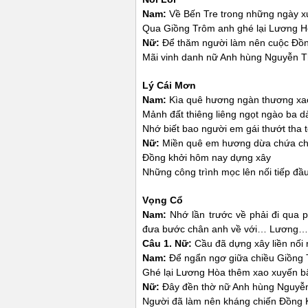
Nam
:
Về Bến Tre trong những ngày x
Qua Giồng Trôm anh ghé lại Lương H
Nữ:
Để thăm người làm nên cuộc Đồ
Mãi vinh danh nữ Anh hùng Nguyễn Th
Lý Cái Mơn
Nam
:
Kìa quê hương ngàn thương xa
Mảnh đất thiêng liêng ngọt ngào ba dả
Nhớ biết bao người em gái thướt tha t
Nữ:
Miền quê em hương dừa chứa c
Đồng khởi hôm nay dựng xây
Những công trình mọc lên nối tiếp đầu
Vọng Cổ
Nam
:
Nhớ lần trước về phải đi qua 
đưa bước chân anh về với… Lương…
Câu 1. Nữ:
Cầu đã dựng xây liền nối
Nam
:
Để ngẩn ngơ giữa chiều Giồng 
Ghé lại Lương Hòa thêm xao xuyến b
Nữ:
Đây đền thờ nữ Anh hùng Nguyễn 
Người đã làm nên kháng chiến Đồng K