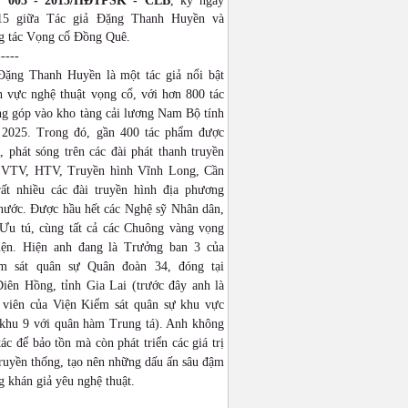
: 005 - 2015/HĐTPSK - CLB
, ký ngày
015 giữa Tác giả Đặng Thanh Huyền và
 tác Vọng cổ Đồng Quê.
-----
Đặng Thanh Huyền là một tác giả nổi bật
h vực nghệ thuật vọng cổ, với hơn 800 tác
g góp vào kho tàng cải lương Nam Bộ tính
2025. Trong đó, gần 400 tác phẩm được
 phát sóng trên các đài phát thanh truyền
 VTV, HTV, Truyền hình Vĩnh Long, Cần
ất nhiều các đài truyền hình địa phương
 nước. Được hầu hết các Nghệ sỹ Nhân dân,
Ưu tú, cùng tất cả các Chuông vàng vọng
iện. Hiện anh đang là Trưởng ban 3 của
ểm sát quân sự Quân đoàn 34, đóng tại
iên Hồng, tỉnh Gia Lai (trước đây anh là
 viên của Viện Kiểm sát quân sự khu vực
khu 9 với quân hàm Trung tá). Anh không
tác để bảo tồn mà còn phát triển các giá trị
ruyền thống, tạo nên những dấu ấn sâu đậm
g khán giả yêu nghệ thuật.