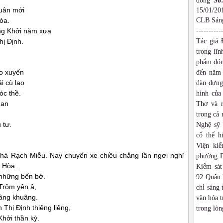
đồng
Số
uân mới
15/01/2
òa.
CLB Sáng
ng Khởi năm xưa
----------
ị Định.
Tác giả 
trong lĩn
phẩm đón
o xuyến
đến năm 
i cù lao
dàn dựng,
óc thề.
hình của
han
Thơ và r
trong cả
 tư.
Nghệ sỹ 
cổ thể h
Viện ki
phà Rạch Miễu. Nay chuyến xe chiều chẳng lần ngơi nghỉ
phường D
 Hòa.
Kiểm sát
 những bến bờ.
92 Quân 
Trôm yên ả,
chỉ sáng 
âng khuâng.
văn hóa t
Thị Định thiêng liêng,
trong lòn
hởi thần kỳ.