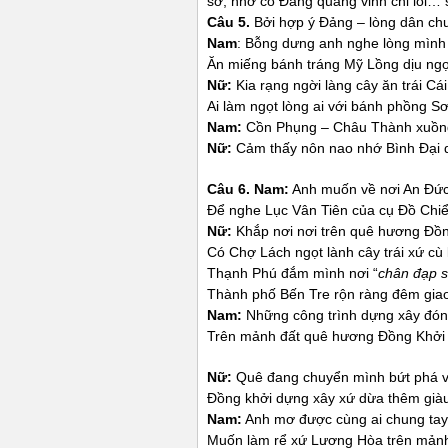
sở, nhờ có Đảng quang vinh chỉ lối…
Câu 5.
Bởi hợp ý Đảng – lòng dân ch
Nam
: Bỗng dưng anh nghe lòng mình 
Ăn miếng bánh tráng Mỹ Lồng dịu ngọ
Nữ:
Kia rạng ngời làng cây ăn trái Cá
Ai làm ngọt lòng ai với bánh phồng S
Nam
:
Cồn Phụng – Châu Thành xuồng
Nữ:
Cảm thấy nôn nao nhớ Bình Đại 
Câu 6.
Nam
:
Anh muốn về nơi An Đức 
Để nghe Lục Vân Tiên của cụ Đồ Chiể
Nữ:
Khắp nơi nơi trên quê hương Đồn
Có Chợ Lách ngọt lành cây trái xứ cù 
Thạnh Phú đắm mình nơi “
chân đạp 
Thành phố Bến Tre rộn ràng đêm giao 
Nam
:
Những công trình dựng xây đón
Trên mảnh đất quê hương Đồng Khởi
Nữ:
Quê đang chuyển mình bứt phá v
Đồng khởi dựng xây xứ dừa thêm già
Nam
:
Anh mơ được cùng ai chung tay
Muốn làm rể xứ Lương Hòa trên mảnh đ