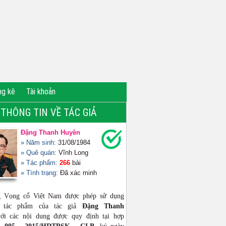
ng kê
Tài khoản
THÔNG TIN VỀ TÁC GIẢ
Đặng Thanh Huyền
» Năm sinh:
31/08/1984
» Quê quán:
Vĩnh Long
» Tác phẩm:
266
bài
» Tình trạng:
Đã xác minh
g Vọng cổ Việt Nam được phép sử dụng
ộ tác phẩm của tác giả
Đặng Thanh
i các nội dung được quy định tại hợp