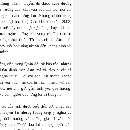
 Đặng Thanh Huyền đã được nuôi dưỡng
 trường đậm chất văn hóa dân tộc, nơi cải
 nguồn cảm hứng lớn. Nhưng chính trong
n học Đại học Luật Cần Thơ vào năm 2002,
 mê này mới thực sự bùng cháy khi anh
được nghe những câu vọng cổ đầu tiên từ
i bạn thân thiết. Từ đó, anh bắt đầu hành
mày mò học sáng tác và dần khẳng định tài
 mình.
ng việc trong Quân đội rất bận rộn, nhưng
luôn dành trọn đam mê và tâm huyết để
 nghệ thuật. Đối với anh, cải lương không
ềm yêu thích mà còn là trách nhiệm với văn
tộc, nơi anh gửi gắm tình yêu quê hương,
và con người qua từng lời ca tiếng hát.
 tác của anh được biết đến với chiều sâu
, truyền tải những thông điệp ý nghĩa về
g đời thường và những giá trị văn hóa
hống, qua đó đã đưa lời ca ngọt ngào của