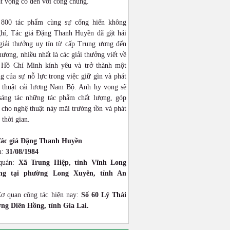
ật vọng cổ đến với công chúng.
 800 tác phẩm cùng sự cống hiến không
hỉ, Tác giả Đặng Thanh Huyền đã gặt hái
giải thưởng uy tín từ cấp Trung ương đến
hương, nhiều nhất là các giải thưởng viết về
 Hồ Chí Minh kính yêu và trở thành một
g của sự nỗ lực trong việc giữ gìn và phát
 thuật cải lương Nam Bộ. Anh hy vọng sẽ
 sáng tác những tác phẩm chất lượng, góp
cho nghệ thuật này mãi trường tồn và phát
 thời gian.
ác giả Đặng Thanh Huyền
h:
31/08/1984
quán:
Xã Trung Hiệp, tỉnh Vĩnh Long
ống tại phường Long Xuyên, tỉnh An
Cơ quan công tác hiện nay:
Số 60 Lý Thái
ng Diên Hồng, tỉnh Gia Lai.