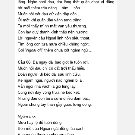
lặng. Nghe nhói đau, tim lòng thắt quặn chợt vị đắng
bờ môi thêm trĩu nặng… tâm… hồn…
Muôn nỗi xót đau cứ đến dập dồn…
Ôi một khi quấn đầu vành tang trắng,
Ta mới thấy mình mất vạn yêu thương.
Con lạy quỳ thành kính thắp nén hương,
Lời nguyện cầu Ngoại linh hồn siêu thoát.
Tim lòng con tựa mưa chiều không ngớt,
Gọi “
Ngoại ơi
!” thêm chua xót ngậm ngùi…
Câu 06:
Ba ngày dài bao giọt lệ tuôn rơi,
Muôn nỗi đau chỉ có đất trời thấu hiểu.
Đoàn người đi kéo dài sau linh cữu,
Kẻ ngậm ngùi, người nấc nghẹn bi ai.
Vẫn ngôi nhà vách lá gió lung lay,
Cũng nơi đây võng trưa hè kẽo kẹt.
Nhưng đâu còn bữa cơm chiều đạm bạc,
Ngoại chống tay thân gầy guộc lưng còng.
Ngâm thơ:
Mưa hay lệ đổ tuôn dòng
Bên mồ của Ngoại ngát đồng lúa xanh
Vạn muôn thương nhớ xin dành