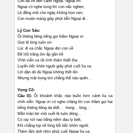
Con đã về bên cạnh Ngoại, Ngoại ơi!
Ngoại có nghe từng lời con nấc nghẹn,
Lệ đắng môi cho ngày không trọn vẹn,
Con muộn màng giây phút tiễn Ngoại đi…
Lý Con Sáo:
Ôi thiêng liêng tiếng gọi thầm Ngoại ơi
Giọt lệ lòng tuôn rơi
Lúc đi xa chắc Ngoại đợi con về
Để trối trăng ôm ấp gần kề
Vĩnh viễn xa rồi tình thâm thiết tha
Luyến tiếc khôn nguôi giây phút cuối lìa xa
Lời dặn dò dù Ngoại không thốt lên
Nhưng mãi trong tim chẳng thể nào quên…
Vọng Cổ:
Câu 01:
Ôi khoảnh khắc nào buồn hơn cảnh lìa xa
vĩnh viễn. Ngoại ơi có nghe chăng lời con thầm gọi hai
tiếng thiêng liêng da diết…. trong… lòng…
Mằn mặn bờ môi suối lệ tuôn dòng…
Có ray rứt nao bằng niềm đau ly biệt,
Khi chẳng kịp về lòng hối tiếc khôn nguôi.
Thèm lắm ánh nhìn phút cuối Ngoại lìa xa,