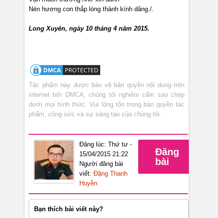
Nén hương con thắp lòng thành kính dâng./.
Long Xuyên, ngày 10 tháng 4 năm 2015.
Tác phẩm này được bảo vệ bản quyền nội dung trên
internet bởi DMCA, chúng tôi nghiêm cấm sao chép
dưới mọi hình thức. Vui lòng tôn trọng bản quyền tác
phẩm, công sức và sự sáng tạo của chúng tôi.
Đăng lúc: Thứ tư -
Đăng
15/04/2015 21:22
bài
Người đăng bài
viết:
Đặng Thanh
Huyền
Bạn thích bài viết này?