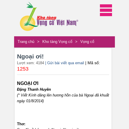
Trang chủ
>
Kho tàng Vọng cổ
>
Vọng cổ
Ngoại ơi!
| Mã số:
Lượt xem: 4184
| Gửi bài viết qua email
1253
NGOẠI ƠI
Đặng Thanh Huyền
(* Viết Kính dâng lên hương hồn của bà Ngoại đã khuất
ngày 01/8/2014)
Thơ: