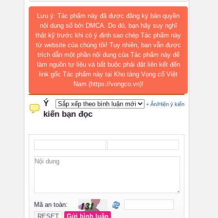
Lưu ý: Tác phẩm này đã được đăng ký bản quyền
nội dung số bởi DMCA. Do đó, bạn hãy suy nghĩ
thật kỹ trước khi có ý định sao chép Tác phẩm này
từ website của chúng tôi! Tuy nhiên, bạn vẫn được
trích dẫn một phần nội dung của Tác phẩm này để
làm nguồn tư liệu và bắt buộc phải đặt liên kết đến
link gốc Tác phẩm này tại Kho tàng Vọng cổ Việt
Nam (https://vongco.vn)!