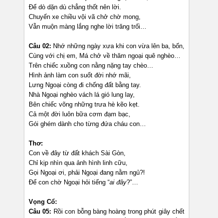
Để dò dặn dù chẳng thốt nên lời.
Chuyến xe chiều vội vã chở chờ mong,
Vẫn muộn màng lắng nghe lời trăng trối…
Câu 02:
Nhớ những ngày xưa khi con vừa lên ba, bốn,
Cùng với chị em, Má chở về thăm ngoại quê nghèo…
Trên chiếc xuồng con nằng nặng tay chèo…
Hình ảnh làm con suốt đời nhớ mãi,
Lưng Ngoại còng đi chống đất bằng tay.
Nhà Ngoại nghèo vách lá gió lung lay,
Bên chiếc võng những trưa hè kẽo kẹt.
Cả một đời luôn bữa cơm đạm bạc,
Gói ghém dành cho từng đứa cháu con…
Thơ:
Con về đây từ đất khách Sài Gòn,
Chỉ kịp nhìn qua ảnh hình linh cữu,
Gọi Ngoại ơi, phải Ngoại đang nằm ngủ?!
Để con chờ Ngoại hỏi tiếng “
ai đây
?”…
Vọng Cổ:
Câu 05:
Rồi con bỗng bàng hoàng trong phút giây chết