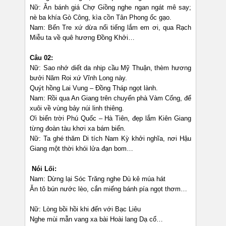
Nữ: Ăn bánh giá Chợ Giồng nghe ngan ngát mê say;
nè ba khía Gò Công, kìa cồn Tân Phong ốc gạo.
Nam: Bến Tre xứ dừa nổi tiếng lắm em ơi, qua Rạch
Miễu ta về quê hương Đồng Khởi…
Câu 02:
Nữ: Sao nhớ diết da nhịp cầu Mỹ Thuận, thèm hương
bưởi Năm Roi xứ Vĩnh Long này.
Quýt hồng Lai Vung – Đồng Tháp ngọt lành.
Nam: Rồi qua An Giang trên chuyến phà Vàm Cống, để
xuôi về vùng bảy núi linh thiêng.
Ơi biển trời Phú Quốc – Hà Tiên, đẹp lắm Kiên Giang
từng đoàn tàu khơi xa bám biển.
Nữ: Ta ghé thăm Di tích Nam Kỳ khởi nghĩa, nơi Hậu
Giang một thời khói lửa đạn bom…
Nói Lối:
Nam: Dừng lại Sóc Trăng nghe Dù kê múa hát
Ăn tô bún nước lèo, cắn miếng bánh pía ngọt thơm…
Nữ: Lòng bồi hồi khi đến với Bạc Liêu
Nghe mùi mẫn vang xa bài Hoài lang Dạ cổ…