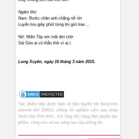
Ngâm thơ:
Nam: Bước chân anh chẳng nỡ rời
Luyến lưu giây phút từng lời gửi trao…
Nữ: Miền Tây em mãi đợi chờ
Sài Gòn ai có thẫn thờ vì ai./.
Long Xuyên, ngày 16 tháng 3 năm 2015.
Tác phẩm này được bảo vệ bản quyền nội dung trên
internet bởi DMCA, chúng tôi nghiêm cấm sao chép
dưới mọi hình thức. Vui lòng tôn trọng bản quyền tác
phẩm, công sức và sự sáng tạo của chúng tôi.