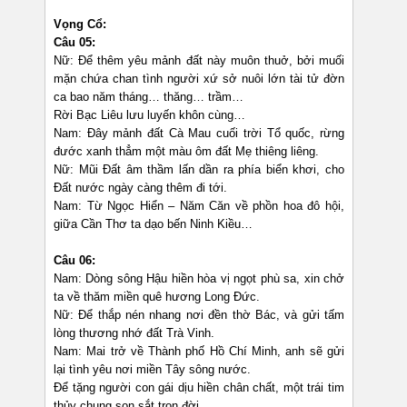
Vọng Cổ:
Câu 05:
Nữ: Để thêm yêu mảnh đất này muôn thuở, bởi muối
mặn chứa chan tình người xứ sở nuôi lớn tài tử đờn
ca bao năm tháng… thăng… trầm…
Rời Bạc Liêu lưu luyến khôn cùng…
Nam: Đây mảnh đất Cà Mau cuối trời Tổ quốc, rừng
đước xanh thẳm một màu ôm đất Mẹ thiêng liêng.
Nữ: Mũi Đất âm thầm lấn dần ra phía biển khơi, cho
Đất nước ngày càng thêm đi tới.
Nam: Từ Ngọc Hiển – Năm Căn về phồn hoa đô hội,
giữa Cần Thơ ta dạo bến Ninh Kiều…
Câu 06:
Nam: Dòng sông Hậu hiền hòa vị ngọt phù sa, xin chở
ta về thăm miền quê hương Long Đức.
Nữ: Để thắp nén nhang nơi đền thờ Bác, và gửi tấm
lòng thương nhớ đất Trà Vinh.
Nam: Mai trở về Thành phố Hồ Chí Minh, anh sẽ gửi
lại tình yêu nơi miền Tây sông nước.
Để tặng người con gái dịu hiền chân chất, một trái tim
thủy chung son sắt trọn đời.