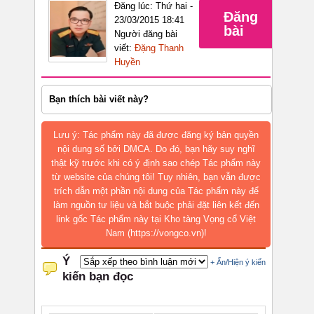
Đăng lúc: Thứ hai -
Đăng
23/03/2015 18:41
bài
Người đăng bài
viết:
Đặng Thanh
Huyền
Bạn thích bài viết này?
Lưu ý: Tác phẩm này đã được đăng ký bản quyền
nội dung số bởi DMCA. Do đó, bạn hãy suy nghĩ
thật kỹ trước khi có ý định sao chép Tác phẩm này
từ website của chúng tôi! Tuy nhiên, bạn vẫn được
trích dẫn một phần nội dung của Tác phẩm này để
làm nguồn tư liệu và bắt buộc phải đặt liên kết đến
link gốc Tác phẩm này tại Kho tàng Vọng cổ Việt
Nam (https://vongco.vn)!