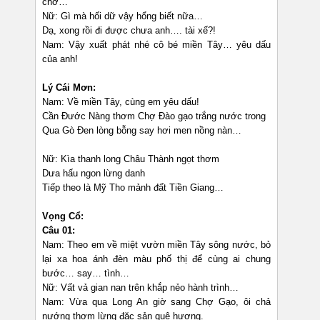
chở…
Nữ: Gì mà hối dữ vậy hổng biết nữa…
Dạ, xong rồi đi được chưa anh…. tài xế?!
Nam: Vậy xuất phát nhé cô bé miền Tây… yêu dấu
của anh!
Lý Cái Mơn:
Nam: Về miền Tây, cùng em yêu dấu!
Cần Đước Nàng thơm Chợ Đào gạo trắng nước trong
Qua Gò Đen lòng bỗng say hơi men nồng nàn…
Nữ: Kìa thanh long Châu Thành ngọt thơm
Dưa hấu ngon lừng danh
Tiếp theo là Mỹ Tho mảnh đất Tiền Giang…
Vọng Cổ:
Câu 01:
Nam: Theo em về miệt vườn miền Tây sông nước, bỏ
lại xa hoa ánh đèn màu phố thị để cùng ai chung
bước… say… tình…
Nữ: Vất vả gian nan trên khắp nẻo hành trình…
Nam: Vừa qua Long An giờ sang Chợ Gạo, ôi chả
nướng thơm lừng đặc sản quê hương.