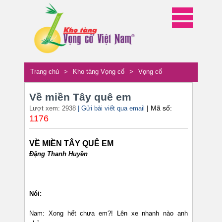
Trang chủ
>
Kho tàng Vọng cổ
>
Vọng cổ
Về miền Tây quê em
| Mã số:
Lượt xem: 2938
| Gửi bài viết qua email
1176
VỀ MIỀN TÂY QUÊ EM
Đặng Thanh Huyền
Nói:
Nam: Xong hết chưa em?! Lên xe nhanh nào anh