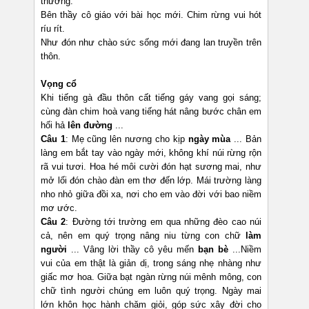
thương.
Bên thầy cô giáo với bài học mới. Chim rừng vui hót
ríu rít.
Như đón như chào sức sống mới đang lan truyền trên
thôn.
Vọng cổ
Khi tiếng gà đầu thôn cất tiếng gáy vang gọi sáng;
cùng đàn chim hoà vang tiếng hát nâng bước chân em
hối hả
lên đường
...
Câu 1
: Mẹ cũng lên nương cho kịp
ngày mùa
... Bản
làng em bắt tay vào ngày mới, không khí núi rừng rộn
rã vui tươi. Hoa hé môi cười đón hạt sương mai, như
mở lối đón chào đàn em thơ đến lớp. Mái trường làng
nho nhỏ giữa đồi xa, nơi cho em vào đời với bao niềm
mơ ước.
Câu 2
: Đường tới trường em qua những đèo cao núi
cả, nên em quý trọng nâng niu từng con chữ
làm
người
... Vâng lời thầy cô yêu mến
bạn bè
...Niềm
vui của em thật là giản dị, trong sáng nhẹ nhàng như
giấc mơ hoa. Giữa bạt ngàn rừng núi mênh mông, con
chữ tình người chúng em luôn quý trọng. Ngày mai
lớn khôn học hành chăm giỏi, góp sức xây đời cho