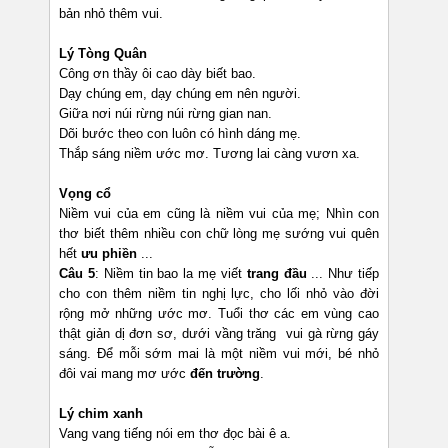
bản nhỏ thêm vui.
Lý Tòng Quân
Công ơn thầy ôi cao dày biết bao.
Dạy chúng em, dạy chúng em nên người.
Giữa nơi núi rừng núi rừng gian nan.
Dõi bước theo con luôn có hình dáng mẹ.
Thắp sáng niềm ước mơ. Tương lai càng vươn xa.
Vọng cổ
Niềm vui của em cũng là niềm vui của mẹ; Nhìn con
thơ biết thêm nhiều con chữ lòng mẹ sướng vui quên
hết
ưu phiền
...
Câu 5
: Niềm tin bao la mẹ viết
trang đầu
... Như tiếp
cho con thêm niềm tin nghị lực, cho lối nhỏ vào đời
rộng mở những ước mơ. Tuổi thơ các em vùng cao
thật giản dị đơn sơ, dưới vầng trăng vui gà rừng gáy
sáng. Để mỗi sớm mai là một niềm vui mới, bé nhỏ
đôi vai mang mơ ước
đến trường
.
Lý chim xanh
Vang vang tiếng nói em thơ đọc bài ê a.