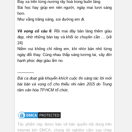
Bay xa trên từng nương rẫy hoà trong buôn làng.
Bài học hay giúp em nên người, ngày mai tươi sáng
hơn.
Như vầng trăng sáng, soi đường em đi.
Về vọng cổ câu 6
:
Rồi mai đây bản làng thêm giàu
đẹp, nhờ những bàn tay và khối óc chuyên cần … (xề
24)
Niềm vui không chỉ riêng em, khi nhìn bản nhỏ từng
ngày đổi thay. Cùng nhau thắp sáng tương lai, xây đời
hạnh phúc đẹp giàu ấm no.
--------------
Bài ca đoạt giải khuyến khích cuộc thi sáng tác lời mới
bài bản và vọng cổ cho thiếu nhi năm 2015 do Trung
tâm văn hóa TP.HCM tổ chức.
Tác phẩm này được bảo vệ bản quyền nội dung trên
internet bởi DMCA, chúng tôi nghiêm cấm sao chép