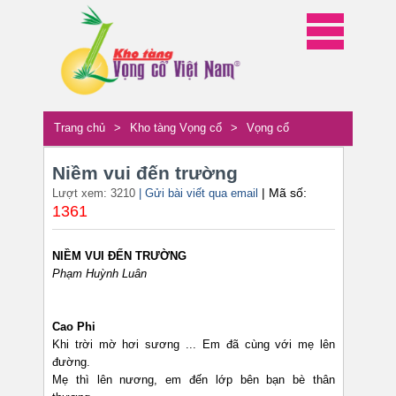
Trang chủ
>
Kho tàng Vọng cổ
>
Vọng cổ
Niềm vui đến trường
| Mã số:
Lượt xem: 3210
| Gửi bài viết qua email
1361
NIỀM VUI ĐẾN TRƯỜNG
Phạm Huỳnh Luân
Cao Phi
Khi trời mờ hơi sương ... Em đã cùng với mẹ lên
đường.
Mẹ thì lên nương, em đến lớp bên bạn bè thân