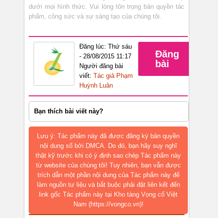
dưới mọi hình thức. Vui lòng tôn trọng bản quyền tác
phẩm, công sức và sự sáng tạo của chúng tôi.
Đăng lúc: Thứ sáu
Đăng
- 28/08/2015 11:17
bài
Người đăng bài
viết:
Tác giả Phạm
Huỳnh Luân
Bạn thích bài viết này?
Lưu ý: Tác phẩm này đã được đăng ký bản quyền
nội dung số bởi DMCA. Do đó, bạn hãy suy nghĩ
thật kỹ trước khi có ý định sao chép Tác phẩm này
từ website của chúng tôi! Tuy nhiên, bạn vẫn được
trích dẫn một phần nội dung của Tác phẩm này để
làm nguồn tư liệu và bắt buộc phải đặt liên kết đến
link gốc Tác phẩm này tại Kho tàng Vọng cổ Việt
Nam (https://vongco.vn)!