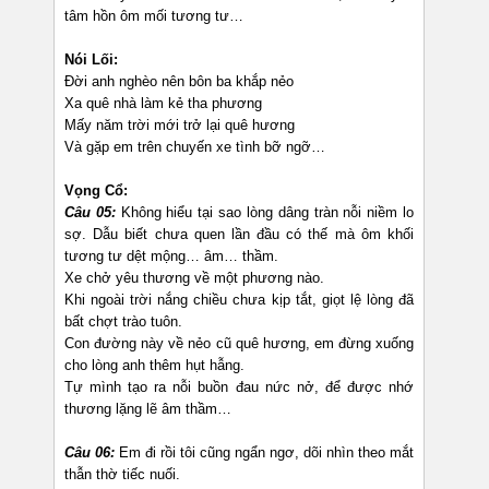
tâm hồn ôm mối tương tư…
Nói Lối:
Đời anh nghèo nên bôn ba khắp nẻo
Xa quê nhà làm kẻ tha phương
Mấy năm trời mới trở lại quê hương
Và gặp em trên chuyến xe tình bỡ ngỡ…
Vọng Cổ:
Câu 05:
Không hiểu tại sao lòng dâng tràn nỗi niềm lo
sợ. Dẫu biết chưa quen lần đầu có thế mà ôm khối
tương tư dệt mộng… âm… thầm.
Xe chở yêu thương về một phương nào.
Khi ngoài trời nắng chiều chưa kịp tắt, giọt lệ lòng đã
bất chợt trào tuôn.
Con đường này về nẻo cũ quê hương, em đừng xuống
cho lòng anh thêm hụt hẫng.
Tự mình tạo ra nỗi buồn đau nức nở, để được nhớ
thương lặng lẽ âm thầm…
Câu 06:
Em đi rồi tôi cũng ngẩn ngơ, dõi nhìn theo mắt
thẫn thờ tiếc nuối.