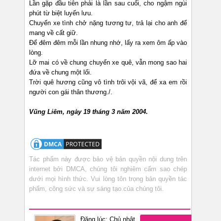
Lần gặp đầu tiên phải là lần sau cuối, cho ngậm ngùi
phút từ biệt luyến lưu.
Chuyến xe tình chở nặng tương tư, trả lại cho anh để
mang về cất giữ.
Để đêm đêm mỗi lần nhung nhớ, lấy ra xem ôm ấp vào
lòng.
Lỡ mai có về chung chuyến xe quê, vẫn mong sao hai
đứa về chung một lối.
Trời quê hương cũng vô tình trôi vội vã, để xa em rồi
người con gái thân thương./.
Vũng Liêm, ngày 19 tháng 3 năm 2004.
Tác phẩm này được bảo vệ bản quyền nội dung trên
internet bởi DMCA, chúng tôi nghiêm cấm sao chép
dưới mọi hình thức. Vui lòng tôn trọng bản quyền tác
phẩm, công sức và sự sáng tạo của chúng tôi.
Đăng lúc: Chủ nhật