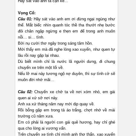
Hãy sát vào anh ta cận kề…
Vọng Cổ:
Câu 01:
Hãy sát vào anh em ơi đừng ngại ngùng như
thế. Mắt biếc nhìn quanh tóc thề tha thướt nhẹ bước
đôi chân ngập ngừng e thẹn em để trong anh muôn
nỗi… si… tình.
Bởi nụ cười thơ ngây trong sáng tâm hồn.
Mới thấy em mà đã nghe lòng xao xuyến, như quen tự
lâu rồi nay gặp lại nhau.
Dù biết mình chỉ là nước lã người dưng, đi chung
chuyến xe trên một lối về.
Nếu lỡ mai này tương ngộ nợ duyên, thì sự tình cờ sẽ
muôn đời nhớ mãi…
Câu 02:
Chuyến xe chở ta về nơi xóm nhỏ, em gái
quen ai xứ sở nơi này.
Anh xa xứ tháng năm nay mới dịp quay về.
Rồi bỗng gặp em trong tà áo trắng, chợt nhớ về mái
trường cũ năm xưa.
Em có phải là người con gái quê hương, hay chỉ ghé
qua cho lòng ai vương vấn.
Trên chuyến xe tình chỉ mình anh thơ thẩn, xao xuyến