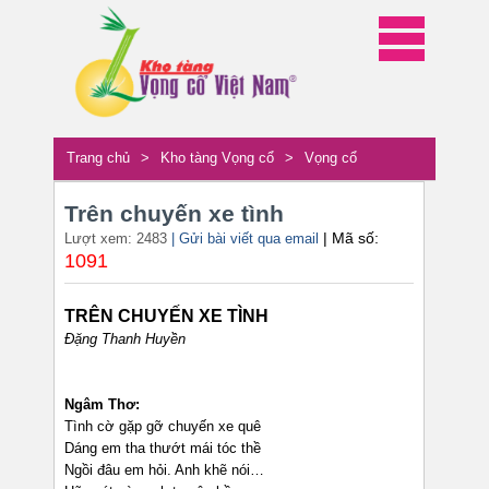
Trang chủ
>
Kho tàng Vọng cổ
>
Vọng cổ
Trên chuyến xe tình
| Mã số:
Lượt xem: 2483
| Gửi bài viết qua email
1091
TRÊN CHUYẾN XE TÌNH
Đặng Thanh Huyền
Ngâm Thơ:
Tình cờ gặp gỡ chuyến xe quê
Dáng em tha thướt mái tóc thề
Ngồi đâu em hỏi. Anh khẽ nói…