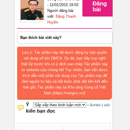
Đăng
- 11/01/2015 19:03
bài
Người đăng bài
viết:
Đặng Thanh
Huyền
Bạn thích bài viết này?
Lưu ý: Tác phẩm này đã được đăng ký bản quyền
nội dung số bởi DMCA. Do đó, bạn hãy suy nghĩ
thật kỹ trước khi có ý định sao chép Tác phẩm này
từ website của chúng tôi! Tuy nhiên, bạn vẫn được
trích dẫn một phần nội dung của Tác phẩm này để
làm nguồn tư liệu và bắt buộc phải đặt liên kết đến
link gốc Tác phẩm này tại Kho tàng Vọng cổ Việt
Nam (https://vongco.vn)!