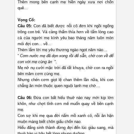
Thêm mong bên cạnh mẹ hiền ngày xưa nơi chốn
quê…
Vọng Cổ:
Câu 05:
Con đã biết được nỗi cô đơn khi ngồi ngống
trông con trẻ. Và càng thấm thía hơn về tấm lòng cao
cả của người mẹ kính yêu bao tháng năm luôn mòn
mỏi đợi con… về…
Thèm lắm lời mẹ yêu thương ngào ngọt năm nào…
“
Cơm nước mẹ đã dọn xong rồi để sẵn, chờ con về để
con với mẹ cùng ăn
”.
Mẹ nở nụ cười mặc trời đã rất khuya, chờ con ra ngồi
bên mâm cơm cùng mẹ.
Nhưng chén cơm giọt lệ chan thêm lần nữa, khi con
chẳng ăn món thuộc quen nguội lạnh mẹ chờ…
Câu 06:
Đứa con bất hiếu thuở nào nay mới kịp lớn
khôn, như chợt tỉnh cơn mê muốn quay về bên cạnh
mẹ.
Con sợ khi mẹ qua đời nấm mồ xanh cỏ, nỗi ân hận
muộn màng biết chôn giấu chốn nao.
Hiếu đấng sinh thành đừng đợi đến lúc giàu sang, mà
thuở hàn vi hãy hết lòng phụng dưỡng.