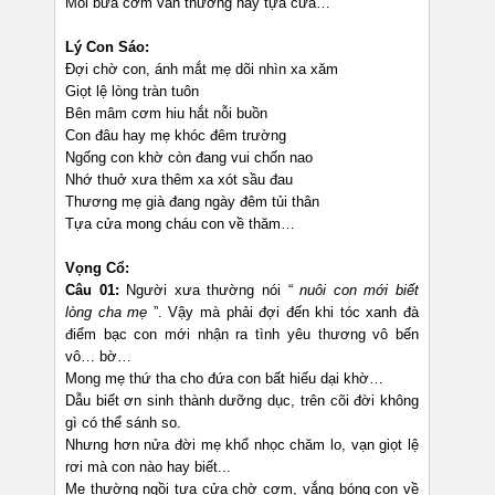
Mỗi bữa cơm vẫn thường hay tựa cửa…
Lý Con Sáo:
Đợi chờ con, ánh mắt mẹ dõi nhìn xa xăm
Giọt lệ lòng tràn tuôn
Bên mâm cơm hiu hắt nỗi buồn
Con đâu hay mẹ khóc đêm trường
Ngống con khờ còn đang vui chốn nao
Nhớ thuở xưa thêm xa xót sầu đau
Thương mẹ già đang ngày đêm tủi thân
Tựa cửa mong cháu con về thăm…
Vọng Cổ:
Câu 01:
Người xưa thường nói “
nuôi con mới biết
lòng cha mẹ
”. Vậy mà phải đợi đến khi tóc xanh đà
điểm bạc con mới nhận ra tình yêu thương vô bến
vô… bờ…
Mong mẹ thứ tha cho đứa con bất hiếu dại khờ…
Dẫu biết ơn sinh thành dưỡng dục, trên cõi đời không
gì có thể sánh so.
Nhưng hơn nửa đời mẹ khổ nhọc chăm lo, vạn giọt lệ
rơi mà con nào hay biết...
Mẹ thường ngồi tựa cửa chờ cơm, vắng bóng con về