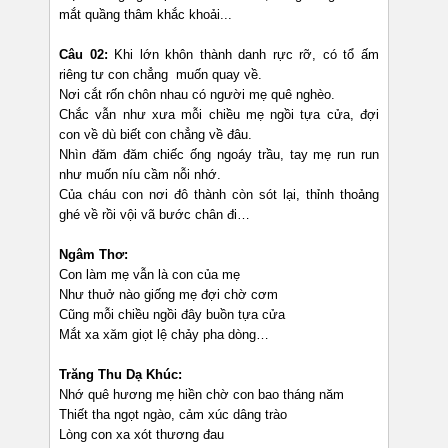
mắt quầng thâm khắc khoải...
Câu 02:
Khi lớn khôn thành danh rực rỡ, có tổ ấm
riêng tư con chẳng muốn quay về.
Nơi cắt rốn chôn nhau có người mẹ quê nghèo.
Chắc vẫn như xưa mỗi chiều mẹ ngồi tựa cửa, đợi
con về dù biết con chẳng về đâu.
Nhìn đăm đăm chiếc ống ngoáy trầu, tay mẹ run run
như muốn níu cầm nỗi nhớ.
Của cháu con nơi đô thành còn sót lại, thỉnh thoảng
ghé về rồi vội vã bước chân đi…
Ngâm Thơ:
Con làm mẹ vẫn là con của mẹ
Như thuở nào giống mẹ đợi chờ cơm
Cũng mỗi chiều ngồi đây buồn tựa cửa
Mắt xa xăm giọt lệ chảy pha dòng…
Trăng Thu Dạ Khúc:
Nhớ quê hương mẹ hiền chờ con bao tháng năm
Thiết tha ngọt ngào, cảm xúc dâng trào
Lòng con xa xót thương đau