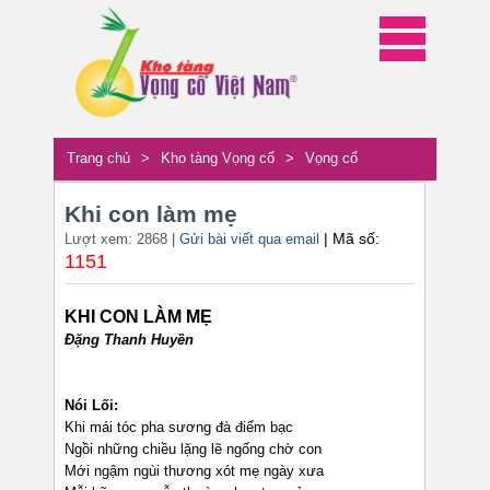
Trang chủ
>
Kho tàng Vọng cổ
>
Vọng cổ
Khi con làm mẹ
| Mã số:
Lượt xem: 2868
| Gửi bài viết qua email
1151
KHI CON LÀM MẸ
Đặng Thanh Huyền
Nói Lối:
Khi mái tóc pha sương đà điểm bạc
Ngồi những chiều lặng lẽ ngống chờ con
Mới ngậm ngùi thương xót mẹ ngày xưa