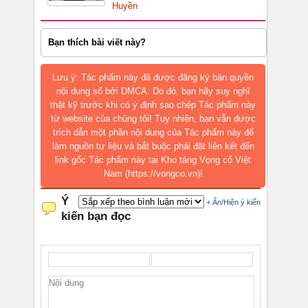
Huyền
Bạn thích bài viết này?
Lưu ý: Tác phẩm này đã được đăng ký bản quyền
nội dung số bởi DMCA. Do đó, bạn hãy suy nghĩ
thật kỹ trước khi có ý định sao chép Tác phẩm này
từ website của chúng tôi! Tuy nhiên, bạn vẫn được
trích dẫn một phần nội dung của Tác phẩm này để
làm nguồn tư liệu và bắt buộc phải đặt liên kết đến
link gốc Tác phẩm này tại Kho tàng Vọng cổ Việt
Nam (https://vongco.vn)!