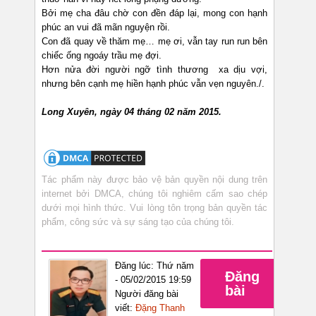
Bởi mẹ cha đâu chờ con đền đáp lại, mong con hạnh
phúc an vui đã mãn nguyện rồi.
Con đã quay về thăm mẹ… mẹ ơi, vẫn tay run run bên
chiếc ống ngoáy trầu mẹ đợi.
Hơn nửa đời người ngỡ tình thương xa dịu vợi,
nhưng bên cạnh mẹ hiền hạnh phúc vẫn vẹn nguyên./.
Long Xuyên, ngày 04 tháng 02 năm 2015.
Tác phẩm này được bảo vệ bản quyền nội dung trên
internet bởi DMCA, chúng tôi nghiêm cấm sao chép
dưới mọi hình thức. Vui lòng tôn trọng bản quyền tác
phẩm, công sức và sự sáng tạo của chúng tôi.
Đăng lúc: Thứ năm
Đăng
- 05/02/2015 19:59
bài
Người đăng bài
viết:
Đặng Thanh