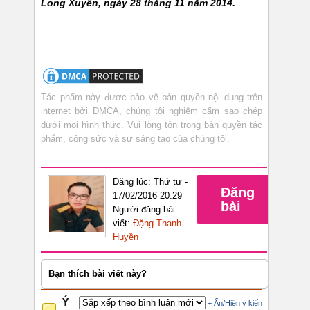
Long Xuyên, ngày 28 tháng 11 năm 2014.
Tác phẩm này được bảo vệ bản quyền nội dung trên
internet bởi DMCA, chúng tôi nghiêm cấm sao chép
dưới mọi hình thức. Vui lòng tôn trọng bản quyền tác
phẩm, công sức và sự sáng tạo của chúng tôi.
Đăng lúc: Thứ tư -
Đăng
17/02/2016 20:29
bài
Người đăng bài
viết:
Đặng Thanh
Huyền
Bạn thích bài viết này?