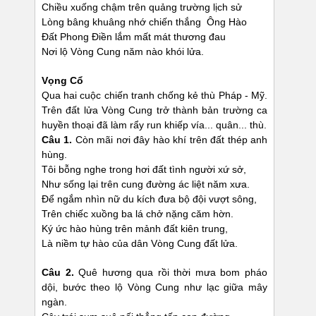
Chiều xuống chậm trên quảng trường lịch sử
Lòng bâng khuâng nhớ chiến thắng Ông Hào
Đất Phong Điền lắm mất mát thương đau
Nơi lộ Vòng Cung năm nào khói lửa.
Vọng Cổ
Qua hai cuộc chiến tranh chống kẻ thù Pháp - Mỹ.
Trên đất lửa Vòng Cung trở thành bản trường ca
huyền thoại đã làm rẩy run khiếp vía... quân... thù.
Câu 1.
Còn mãi nơi đây hào khí trên đất thép anh
hùng.
Tôi bỗng nghe trong hơi đất tình người xứ sở,
Như sống lại trên cung đường ác liệt năm xưa.
Để ngắm nhìn nữ du kích đưa bộ đội vượt sông,
Trên chiếc xuồng ba lá chở nặng căm hờn.
Ký ức hào hùng trên mảnh đất kiên trung,
Là niềm tự hào của dân Vòng Cung đất lửa.
Câu 2.
Quê hương qua rồi thời mưa bom pháo
dội, bước theo lộ Vòng Cung như lạc giữa mây
ngàn.