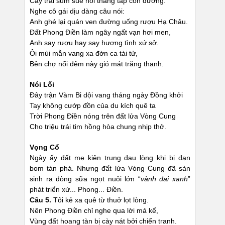
Cây trái sum suê nối thẳng tấp con đường.
Nghe cô gái dịu dàng câu nói:
Anh ghé lại quán ven đường uống rượu Hạ Châu.
Đất Phong Điền làm ngây ngất vạn hơi men,
Anh say rượu hay say hương tình xứ sở.
Ôi mùi mẫn vang xa đờn ca tài tử,
Bên chợ nổi đêm này gió mát trăng thanh.
Nói Lối
Đây trận Vàm Bi dội vang tháng ngày Đồng khởi
Tay không cướp đồn của du kích quê ta
Trời Phong Điền nóng trên đất lửa Vòng Cung
Cho triệu trái tim hồng hòa chung nhịp thở.
Vọng Cổ
Ngày ấy đất mẹ kiên trung đau lòng khi bị đạn
bom tàn phá. Nhưng đất lửa Vòng Cung đã sản
sinh ra dòng sữa ngọt nuôi lớn “
vành đai xanh
”
phát triển xứ... Phong... Điền.
Câu 5.
Tôi kẻ xa quê từ thuở lọt lòng.
Nên Phong Điền chỉ nghe qua lời má kể,
Vùng đất hoang tàn bị cày nát bởi chiến tranh.