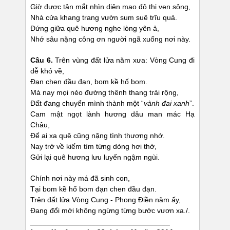
Giờ được tận mắt nhìn diện mạo đô thị ven sông,
Nhà cửa khang trang vườn sum suê trĩu quả.
Đứng giữa quê hương nghe lòng yên ả,
Nhớ sâu nặng công ơn người ngã xuống nơi này.
Câu 6.
Trên vùng đất lửa năm xưa: Vòng Cung đi
dễ khó về,
Đạn chen đầu đạn, bom kề hố bom.
Mà nay mọi nẻo đường thênh thang trải rộng,
Đất đang chuyển mình thành một “
vành đai xanh
”.
Cam mật ngọt lành hương dâu man mác Hạ
Châu,
Để ai xa quê cũng nặng tình thương nhớ.
Nay trở về kiếm tìm từng dòng hơi thở,
Gửi lại quê hương lưu luyến ngậm ngùi.
Chính nơi này má đã sinh con,
Tại bom kề hố bom đạn chen đầu đạn.
Trên đất lửa Vòng Cung - Phong Điền năm ấy,
Đang đổi mới không ngừng từng bước vươn xa./.
__________________________________