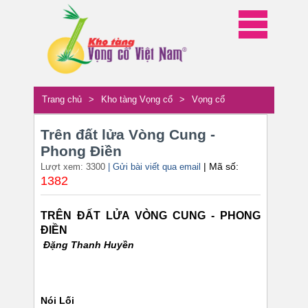
Trang chủ
>
Kho tàng Vọng cổ
>
Vọng cổ
Trên đất lửa Vòng Cung -
Phong Điền
| Mã số:
Lượt xem: 3300
| Gửi bài viết qua email
1382
TRÊN ĐẤT LỬA VÒNG CUNG - PHONG
ĐIỀN
Đặng Thanh Huyền
Nói Lối