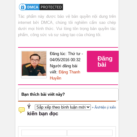
Tác phẩm này được bảo vệ bản quyền nội dung trên
internet bởi DMCA, chúng tôi nghiêm cấm sao chép
dưới mọi hình thức. Vui lòng tôn trọng bản quyền tác
phẩm, công sức và sự sáng tạo của chúng tôi.
Đăng lúc: Thứ tư -
Đăng
04/05/2016 00:32
bài
Người đăng bài
viết:
Đặng Thanh
Huyền
Bạn thích bài viết này?