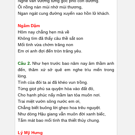
Nghe vấn vương từng góc phố con đường.
Ôi nồng nàn mùi nhớ mùi thương,
Ngan ngát cung đường xuyến xao hồn lữ khách.
Ngâm Dặm
Hôm nay chẳng hẹn mà về
Không tìm đã thấy câu thề sắt son
Mối tình vừa chớm trăng non
Em ơi anh đợi đến tròn trăng yêu.
Câu 2.
Như hẹn trước bao năm nay âm thầm anh
đến, thăm xứ sở quê em nghe trìu mến trong
lòng.
Tình của đôi ta ai đã khéo vun trồng.
Từng giọt phù sa quyện hòa vào đất đỏ,
Cho hạnh phúc nẩy mầm lan tỏa muôn nơi.
Trai miệt vườn sông nước em ơi,
Chẳng biết buông lời ghẹo hoa trêu nguyệt.
Như dòng Hậu giang vẫn muôn đời xanh biếc,
Tắm mát bao mối tình tha thiết thủy chung.
Lý Mỹ Hưng