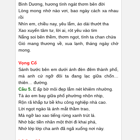
Bình Dương, hương tình ngát thơm bên đời
Lòng mong nhớ nào vơi, bao ngày cách xa nhau
rồi
Nhìn em, chiều nay, yêu lắm, áo dài thướt tha
Xao xuyến tâm tư, lời ai, rót yêu vào tim
Nắng soi bên thềm, thơm ngọt, tình ta chan chứa
Gió mang thương về, xua lạnh, tháng ngày chờ
mong.
Vọng Cổ
Sánh bước bên em dưới ánh đèn đêm thành phố,
mà anh cứ ngỡ đôi ta đang lạc giữa chốn…
thiên… đường.
Câu 5.
E ấp bờ môi đẹp lắm nét khiêm nhường.
Tà áo em bay giữa phố phường nhộn nhịp,
Rộn rã khắp tư bề khu công nghiệp nhà cao.
Lời ngọt ngào là ánh mắt thầm trao,
Mà ngỡ lao xao tiếng rừng xanh trút lá.
Nhớ bậc tiền nhân một thời đi khai phá,
Nhớ lớp lớp cha anh đã ngã xuống nơi này.