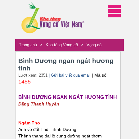
Trang chủ
>
Kho tàng Vọng cổ
>
Vọng cổ
Bình Dương ngan ngát hương
tình
| Mã số:
Lượt xem: 2351
| Gửi bài viết qua email
1455
BÌNH DƯƠNG NGAN NGÁT HƯƠNG TÌNH
Đặng Thanh Huyền
Ngâm Thơ
Anh về đất Thủ - Bình Dương
Thênh thang đại lộ cung đường ngát thơm