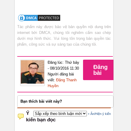
Tác phẩm này được bảo vệ bản quyền nội dung trên
internet bởi DMCA, chúng tôi nghiêm cấm sao chép
dưới mọi hình thức. Vui lòng tôn trọng bản quyền tác
phẩm, công sức và sự sáng tạo của chúng tôi.
Đăng lúc: Thứ bảy
Đăng
- 08/10/2016 11:30
bài
Người đăng bài
viết:
Đặng Thanh
Huyền
Bạn thích bài viết này?