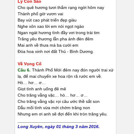
Lý Con Sáo
Cho quê hương tươi thắm rạng ngời hôm nay
Thành phố giờ vươn vai
Bay vút cao phát triển đẹp giàu
Nghe xôn xao lời em nói ngọt ngào
Ngan ngát hương tình đầy vơi trong trái tim
Trăng yêu thương lẫn pha ánh đèn đêm
Mai anh về thưa má ba cưới em
Đóa hoa xinh nơi đất Thủ - Bình Dương.
Về Vọng Cổ
Câu 6.
Thành Phố Mới đêm nay đón người trai xứ
lạ, để mai chuyến xe hoa rộn rã rước em về.
Hò… hơ… ơ…
Giọt tình anh uống đê mê
Cho trăng vằng vặc… hò… hơ… ơ…
Cho trăng vằng vặc rọi câu ước thề sắt son
Dẫu mối tình vừa mới chớm trăng non
Nhưng em ơi anh sẽ đợi đến khi tròn trăng yêu.
_________________________________
Long Xuyên, ngày 01 tháng 3 năm 2016.