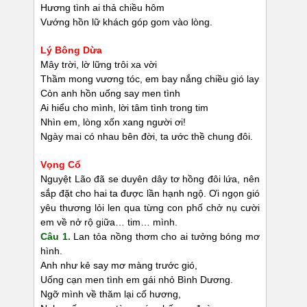
Hương tình ai thả chiều hôm
Vướng hồn lữ khách góp gom vào lòng.
Lý Bông Dừa
Mây trời, lờ lững trôi xa vời
Thầm mong vương tóc, em bay nắng chiều gió lay
Còn anh hồn uống say men tình
Ai hiểu cho mình, lời tâm tình trong tim
Nhìn em, lòng xốn xang người ơi!
Ngày mai có nhau bên đời, ta ước thề chung đôi.
Vọng Cổ
Nguyệt Lão đã se duyên dây tơ hồng đôi lứa, nên
sắp đặt cho hai ta được lần hạnh ngộ. Ơi ngọn gió
yêu thương lỏi len qua từng con phố chở nụ cười
em về nở rộ giữa… tim… mình.
Câu 1.
Lan tỏa nồng thơm cho ai tưởng bóng mơ
hình.
Anh như kẻ say mơ màng trước gió,
Uống cạn men tình em gái nhỏ Bình Dương.
Ngỡ mình về thăm lại cố hương,