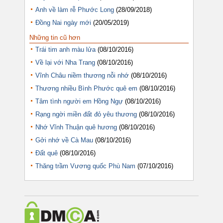
Anh về làm rễ Phước Long
(28/09/2018)
Đồng Nai ngày mới
(20/05/2019)
Những tin cũ hơn
Trái tim anh màu lửa
(08/10/2016)
Về lại với Nha Trang
(08/10/2016)
Vĩnh Châu niềm thương nỗi nhớ
(08/10/2016)
Thương nhiều Bình Phước quê em
(08/10/2016)
Tâm tình người em Hồng Ngự
(08/10/2016)
Rạng ngời miền đất đỏ yêu thương
(08/10/2016)
Nhớ Vĩnh Thuận quê hương
(08/10/2016)
Gởi nhớ về Cà Mau
(08/10/2016)
Đất quê
(08/10/2016)
Thăng trầm Vương quốc Phù Nam
(07/10/2016)