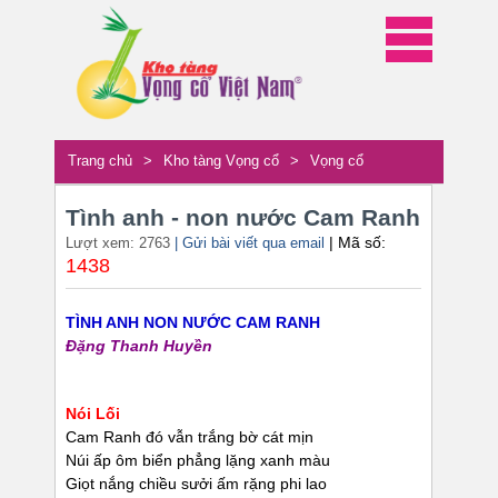
Trang chủ
>
Kho tàng Vọng cổ
>
Vọng cổ
Tình anh - non nước Cam Ranh
| Mã số:
Lượt xem: 2763
| Gửi bài viết qua email
1438
TÌNH ANH NON NƯỚC CAM RANH
Đặng Thanh Huyền
Nói Lối
Cam Ranh đó vẫn trắng bờ cát mịn
Núi ấp ôm biển phẳng lặng xanh màu
Giọt nắng chiều sưởi ấm rặng phi lao