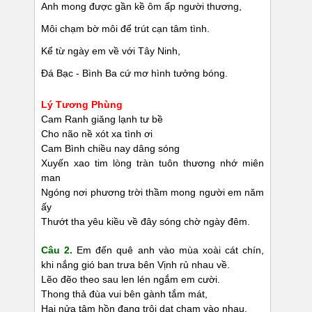
Anh mong được gần kề ôm ấp người thương,
Môi chạm bờ môi để trút cạn tâm tình.
Kể từ ngày em về với Tây Ninh,
Đá Bạc - Bình Ba cứ mơ hình tưởng bóng.
Lý Tương Phùng
Cam Ranh giăng lạnh tư bề
Cho não nề xót xa tình ơi
Cam Bình chiều nay dâng sóng
Xuyến xao tim lòng tràn tuôn thương nhớ miên
man
Ngóng nơi phương trời thầm mong người em năm
ấy
Thướt tha yêu kiều về đây sóng chờ ngày đêm.
Câu 2.
Em đến quê anh vào mùa xoài cát chín,
khi nắng gió ban trưa bên Vịnh rủ nhau về.
Lẽo đẽo theo sau len lén ngắm em cười.
Thong thả đùa vui bên gành tắm mát,
Hai nửa tâm hồn đang trôi dạt chạm vào nhau.