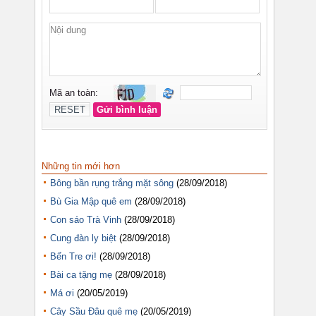
Những tin mới hơn
Bông bần rụng trắng mặt sông
(28/09/2018)
Bù Gia Mập quê em
(28/09/2018)
Con sáo Trà Vinh
(28/09/2018)
Cung đàn ly biệt
(28/09/2018)
Bến Tre ơi!
(28/09/2018)
Bài ca tặng mẹ
(28/09/2018)
Má ơi
(20/05/2019)
Cây Sầu Đâu quê mẹ
(20/05/2019)